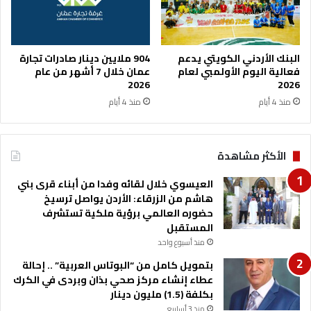
ت
ع
ل
ي
البنك الأردني الكويتي يدعم
904 ملايين دينار صادرات تجارة
م
فعالية اليوم الأولمبي لعام
عمان خلال 7 أشهر من عام
2026
2026
-
ا
منذ 4 أيام
منذ 4 أيام
س
م
ا
الأكثر مشاهدة
ء
العيسوي خلال لقائه وفدا من أبناء قرى بني
هاشم من الزرقاء: الأردن يواصل ترسيخ
حضوره العالمي برؤية ملكية تستشرف
المستقبل
منذ أسبوع واحد
بتمويل كامل من “البوتاس العربية” .. إحالة
عطاء إنشاء مركز صحي بذان وبردى في الكرك
بكلفة (1.5) مليون دينار
منذ 3 أسابيع