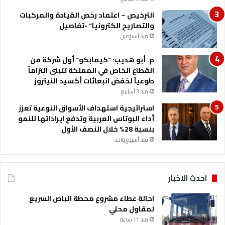
الترخيص – اعتماد رخص القيادة والمركبات
والتصاريح الكترونيا” -تفاصيل
منذ أسبوعين
م. أبو هديب: “كيمابكو” أول شركة من
القطاع الخاص في المملكة تتبنى التزاماً
طوعياً لخفض انبعاثات أكسيد النيتروز
منذ 3 أسابيع
استراتيجية استهداف الأسواق النوعية تعزز
أداء البوتاس العربية وتدفع ايراداتها للنمو
بنسبة 28% خلال النصف الأول
منذ أسبوع واحد
احدث الاخبار
احالة عطاء مشروع محطة الباص السريع
لمقاول محلي
منذ 11 ساعة