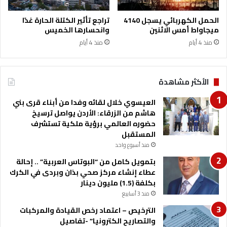
ا
م
ل
ا
الحمل الكهربائي يسجل 4140
تراجع تأثير الكتلة الحارة غدًا
د
م
ميجاواط أمس الاثنين
وانحسارها الخميس
و
و
منذ 4 أيام
منذ 4 أيام
ل
ز
ي
ي
ف
ر
ي
ا
الأكثر مشاهدة
ب
ل
ا
ع
العيسوي خلال لقائه وفدا من أبناء قرى بني
ك
د
هاشم من الزرقاء: الأردن يواصل ترسيخ
س
ل
حضوره العالمي برؤية ملكية تستشرف
ت
المستقبل
ا
منذ أسبوع واحد
ن
بتمويل كامل من “البوتاس العربية” .. إحالة
عطاء إنشاء مركز صحي بذان وبردى في الكرك
بكلفة (1.5) مليون دينار
منذ 3 أسابيع
الترخيص – اعتماد رخص القيادة والمركبات
والتصاريح الكترونيا” -تفاصيل