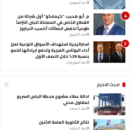
منذ أسبوعين
م. أبو هديب: “كيمابكو” أول شركة من
القطاع الخاص في المملكة تتبنى التزاماً
طوعياً لخفض انبعاثات أكسيد النيتروز
منذ 3 أسابيع
استراتيجية استهداف الأسواق النوعية تعزز
أداء البوتاس العربية وتدفع ايراداتها للنمو
بنسبة 28% خلال النصف الأول
منذ أسبوع واحد
احدث الاخبار
احالة عطاء مشروع محطة الباص السريع
لمقاول محلي
منذ 5 ساعات
نتائج الثانوية العامة الاثنين
منذ 5 ساعات