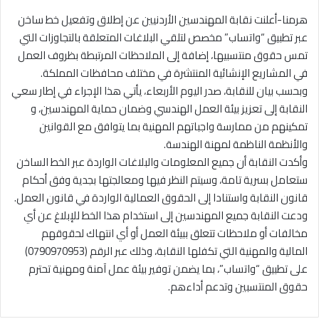
هرمنا-أعلنت نقابة المهندسين الأردنيين عن إطلاق وتفعيل خط ساخن
عبر تطبيق “واتساب” مخصص لتلقي البلاغات المتعلقة بالتجاوزات التي
تمس حقوق منتسبيها، إضافة إلى الملاحظات المرتبطة بظروف العمل
في المشاريع الإنشائية المنتشرة في مختلف محافظات المملكة.
وبحسب بيان للنقابة، صدر اليوم الأربعاء، يأتي هذا الإجراء في إطار سعي
النقابة إلى تعزيز بيئة العمل الهندسي وضمان حماية المهندسين، و
تمكينهم من ممارسة واجباتهم المهنية بما يتوافق مع القوانين
والأنظمة الناظمة لمهنة الهندسة.
وأكدت النقابة أن جميع المعلومات والبلاغات الواردة عبر الخط الساخن
ستعامل بسرية تامة، وسيتم النظر فيها ومعالجتها بجدية وفق أحكام
قانون النقابة واستنادا إلى الحقوق العمالية الواردة في قانون العمل.
ودعت النقابة جميع المهندسين إلى استخدام هذا الخط للإبلاغ عن أي
مخالفات أو ملاحظات تتعلق ببيئة العمل أو أي انتهاك لحقوقهم
المالية والمهنية التي تكفلها النقابة، وذلك عبر الرقم (0790970953)
على تطبيق “واتساب”، بما يضمن توفير بيئة عمل آمنة ومهنية تحترم
حقوق المنتسبين وتدعم أداءهم.