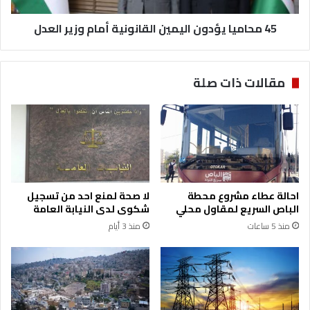
ا
ي
ل
45 محاميا يؤدون اليمين القانونية أمام وزير العدل
ؤ
أ
د
و
و
ل
ن
مقالات ذات صلة
ل
ا
ر
ل
ؤ
ي
س
م
ا
ي
ء
ن
ا
ا
ل
ل
احالة عطاء مشروع محطة
لا صحة لمنع احد من تسجيل
ب
ق
الباص السريع لمقاول محلي
شكوى لدى النيابة العامة
ر
ا
منذ 5 ساعات
منذ 3 أيام
ل
ن
م
و
ا
ن
ن
ي
ا
ة
ت
أ