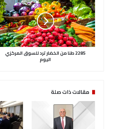
2
8
5
ط
ن
ا
م
ن
2285 طنا من الخضار ترد للسوق المركزي
ا
ل
اليوم
خ
ض
ا
ر
ت
مقالات ذات صلة
ر
د
ل
ل
س
و