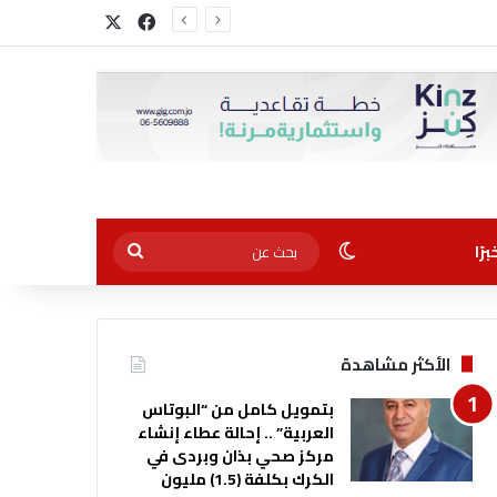
‫X
فيسبوك
الوضع المظلم
بحث
رًا
عن
الأكثر مشاهدة
بتمويل كامل من “البوتاس
العربية” .. إحالة عطاء إنشاء
مركز صحي بذان وبردى في
الكرك بكلفة (1.5) مليون