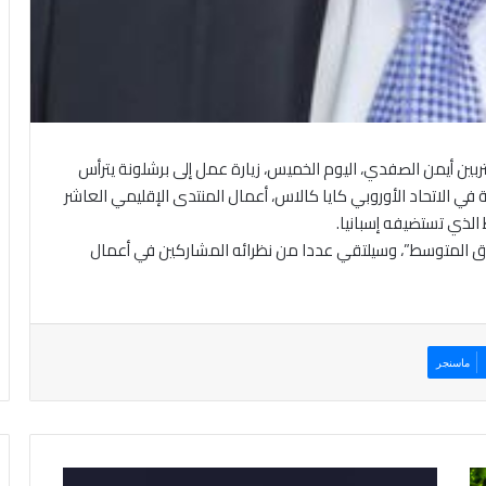
تربين أيمن الصفدي، اليوم الخميس، زيارة عمل إلى برشلونة يترأس
خلالها والممثلة العليا للشؤون الخارجية والسياسية الأمنية في الاتحاد الأوروبي كايا كالاس، ‎أعمال المنتدى الإقليمي العاشر
 الذي تستضيفه إسبانيا.
اق المتوسط”، وسيلتقي عددا من نظرائه المشاركين في أعمال
ماسنجر
و