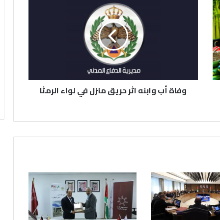
ف
ا
ة
أ
ب
و
ا
ب
وفاة أب وابنه اثر حريق منزل في لواء الرمثا
ن
ه
ا
ث
ر
ح
ر
ي
ق
م
ن
ز
ل