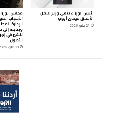
ق
ا
رئيس الوزراء ينعى وزير النقل
مجلس الوزراء 
ل
الأسبق عيسى أيوب
الأسباب المو
م
24 مايو، 2026
ر
ويحيله إلى ديو
ك
للسَّير في إ
ز
الأصول
ي
10 مايو، 2026
ا
ل
ي
و
م