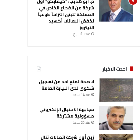
م. أبو هديب: “كيمابكو” أول
شركة من القطاع الخاص في
المملكة تتبنى التزاماً طوعياً
لخفض انبعاثات أكسيد
النيتروز
منذ 3 أسابيع
احدث الاخبار
لا صحة لمنع احد من تسجيل
شكوى لدى النيابة العامة
منذ 14 ساعة
مجابهة الاحتيال الإلكتروني
مسؤولية مشتركة
منذ 20 ساعة
زين أول شركة اتصالات تنال