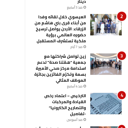
دينار
منذ 3 أسابيع
العيسوي خلال لقائه وفدا
من أبناء قرى بني هاشم من
الزرقاء: الأردن يواصل ترسيخ
حضوره العالمي برؤية
ملكية تستشرف المستقبل
منذ 7 أيام
زين تواصل شراكتها مع
جمعية “همّتنا صحة” لدعم
استدامة مركز صحي الأميرة
بسمة وتكرّم الفائزين بجائزة
الموظف المثالي
منذ 4 أسابيع
الترخيص – اعتماد رخص
القيادة والمركبات
والتصاريح الكترونيا”
-تفاصيل
منذ أسبوعين