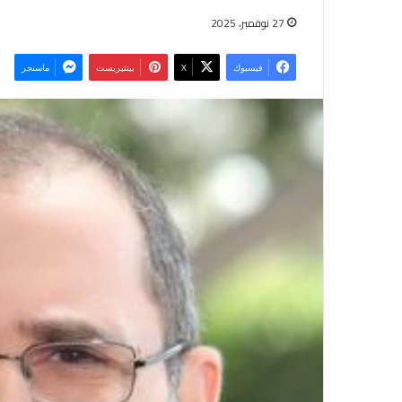
27 نوفمبر، 2025
فيسبوك
‫X
بينتيريست
ماسنجر