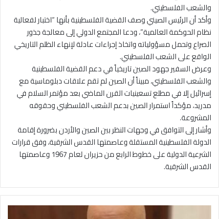
والشعب الفلسطيني.
وأكد أن الرئيس الصيني وصف القضية الفلسطينية بأنها “اختبار لفعالية
نظام الحوكمة العالمية”، ودعا المجتمع الدولي إلى معالجة جذور
الصراع وتحمل مسؤولياته واتخاذ إجراءات عادلة لإنهاء الظلم التاريخي
الواقع على الشعب الفلسطيني.
وعرض السفير جهود الصين تاريخياً في دعم القضية الفلسطينية
والشعب الفلسطيني، مبيناً أن الصين لم تقم علاقات دبلوماسية مع
إسرائيل إلا في مطلع تسعينيات القرن الماضي بعد مؤتمر السلام في
مدريد، مؤكداً استمرار الصين بدعم الشعب الفلسطيني وحقوقه
المشروعة.
وأشار إلى التوافق في وجهات النظر بين الصين والأردن بضرورة إقامة
الدولة الفلسطينية المستقلة وعاصمتها القدس الشرقية، وفق قرارات
الشرعية الدولية على خطوط الرابع من حزيران لعام 1967 وعاصمتها
القدس الشرقية.
ا