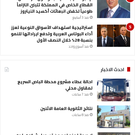
القطاع الخاص في المملكة تتبنى التزاماً
طوعياً لخفض انبعاثات أكسيد النيتروز
منذ 3 أسابيع
استراتيجية استهداف الأسواق النوعية تعزز
أداء البوتاس العربية وتدفع ايراداتها للنمو
بنسبة 28% خلال النصف الأول
منذ أسبوع واحد
احدث الاخبار
احالة عطاء مشروع محطة الباص السريع
لمقاول محلي
منذ 7 ساعات
نتائج الثانوية العامة الاثنين
منذ 8 ساعات