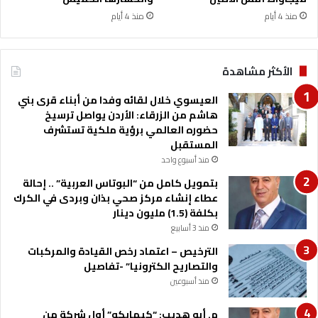
ا
ة
منذ 4 أيام
منذ 4 أيام
ل
ح
ك
و
الأكثر مشاهدة
م
ي
العيسوي خلال لقائه وفدا من أبناء قرى بني
هاشم من الزرقاء: الأردن يواصل ترسيخ
حضوره العالمي برؤية ملكية تستشرف
المستقبل
منذ أسبوع واحد
بتمويل كامل من “البوتاس العربية” .. إحالة
عطاء إنشاء مركز صحي بذان وبردى في الكرك
بكلفة (1.5) مليون دينار
منذ 3 أسابيع
الترخيص – اعتماد رخص القيادة والمركبات
والتصاريح الكترونيا” -تفاصيل
منذ أسبوعين
م. أبو هديب: “كيمابكو” أول شركة من