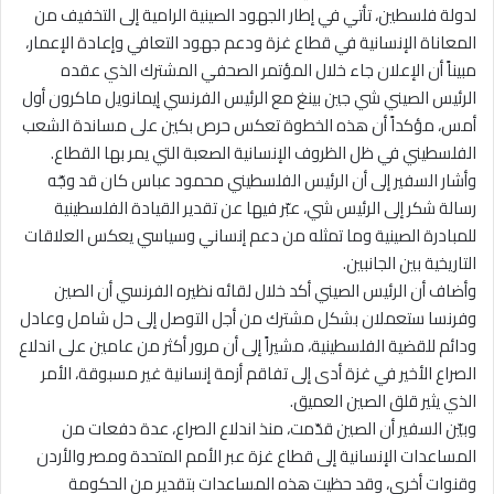
لدولة فلسطين، تأتي في إطار الجهود الصينية الرامية إلى التخفيف من
المعاناة الإنسانية في قطاع غزة ودعم جهود التعافي وإعادة الإعمار،
مبيناً أن الإعلان جاء خلال المؤتمر الصحفي المشترك الذي عقده
الرئيس الصيني شي جين بينغ مع الرئيس الفرنسي إيمانويل ماكرون أول
أمس، مؤكداً أن هذه الخطوة تعكس حرص بكين على مساندة الشعب
الفلسطيني في ظل الظروف الإنسانية الصعبة التي يمر بها القطاع.
وأشار السفير إلى أن الرئيس الفلسطيني محمود عباس كان قد وجّه
رسالة شكر إلى الرئيس شي، عبّر فيها عن تقدير القيادة الفلسطينية
للمبادرة الصينية وما تمثله من دعم إنساني وسياسي يعكس العلاقات
التاريخية بين الجانبين.
وأضاف أن الرئيس الصيني أكد خلال لقائه نظيره الفرنسي أن الصين
وفرنسا ستعملان بشكل مشترك من أجل التوصل إلى حل شامل وعادل
ودائم للقضية الفلسطينية، مشيراً إلى أن مرور أكثر من عامين على اندلاع
الصراع الأخير في غزة أدى إلى تفاقم أزمة إنسانية غير مسبوقة، الأمر
الذي يثير قلق الصين العميق.
وبيّن السفير أن الصين قدّمت، منذ اندلاع الصراع، عدة دفعات من
المساعدات الإنسانية إلى قطاع غزة عبر الأمم المتحدة ومصر والأردن
وقنوات أخرى، وقد حظيت هذه المساعدات بتقدير من الحكومة