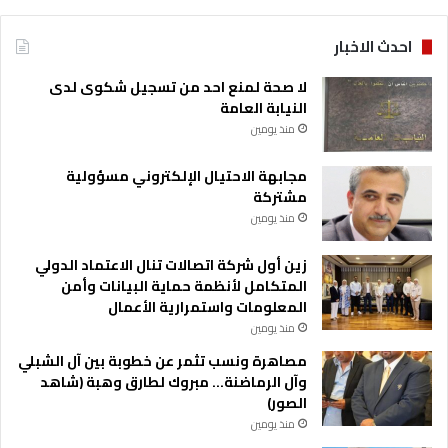
احدث الاخبار
لا صحة لمنع احد من تسجيل شكوى لدى
النيابة العامة
منذ يومين
مجابهة الاحتيال الإلكتروني مسؤولية
مشتركة
منذ يومين
زين أول شركة اتصالات تنال الاعتماد الدولي
المتكامل لأنظمة حماية البيانات وأمن
المعلومات واستمرارية الأعمال
منذ يومين
مصاهرة ونسب تثمر عن خطوبة بين آل الشبلي
وآل الرماضنة… مبروك لطارق وهبة (شاهد
الصور)
منذ يومين