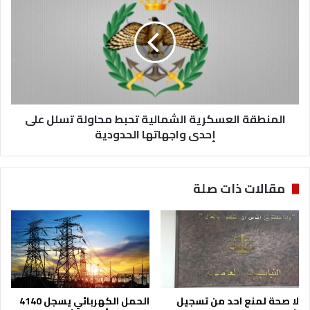
أ
ل
ر
م
ب
ن
ع
ط
ا
ق
ء
ة
و
ا
ت
ل
ح
المنطقة العسكرية الشمالية تحبط محاولة تسلل على
ع
ذ
س
إحدى واجهاتها الحدودية
ي
ك
ر
ر
م
ي
مقالات ذات صلة
ن
ة
ا
ا
ل
ل
ض
ش
ب
م
ا
ا
ب
ل
و
ي
لا صحة لمنع احد من تسجيل
الحمل الكهربائي يسجل 4140
ا
ة