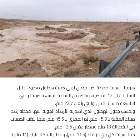
هرمنا- سجلت محطة رصد معان اعلى كمية هطول مطري، خلال
الساعات ال 12 الماضية، وذلك من الساعة التاسعة صباحًا وحتى
التاسعة مساءً امس، والتي بلغت 22.7 ملم.
وبحسب جدول الهطول الذي اصدرته الأرصاد الجوية، تلتها محطة رصد
ميناء العقبة بـ 15.9 ملم، ثم المفرق بـ 15.5 ملم، فيما بلغت الكميات
في القطرانة 13 ملم ومطار عمّان 12.6 ملم.
كما سجلت كل من الزرقاء (11.5 ملم)، ومطار الملكة علياء (11 ملم)،