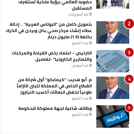
حضوره العالمي برؤية ملكية تستشرف
و
المستقبل
ا
منذ أسبوع واحد
ج
ه
بتمويل كامل من “البوتاس العربية” .. إحالة
ا
عطاء إنشاء مركز صحي بذان وبردى في الكرك
ت
بكلفة (1.5) مليون دينار
ه
منذ 3 أسابيع
ا
الترخيص – اعتماد رخص القيادة والمركبات
ا
والتصاريح الكترونيا” -تفاصيل
ل
ح
منذ أسبوعين
د
و
م. أبو هديب: “كيمابكو” أول شركة من
د
القطاع الخاص في المملكة تتبنى التزاماً
ي
طوعياً لخفض انبعاثات أكسيد النيتروز
ة
منذ 3 أسابيع
وظائف شاغرة لجهة مملوكة للحكومة
منذ 4 أسابيع