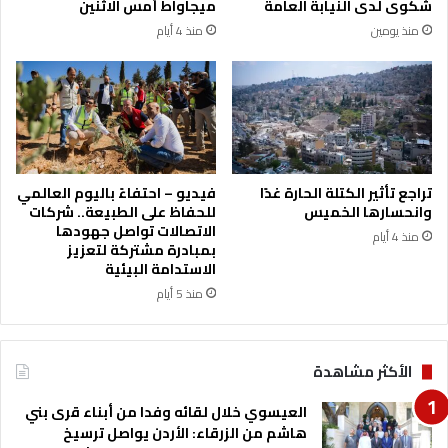
شكوى لدى النيابة العامة
ميجاواط أمس الاثنين
ل
ت
منذ يومين
منذ 4 أيام
ا
ح
ن
ب
ز
ط
ل
م
ا
ح
ق
ا
ا
و
ل
ل
تراجع تأثير الكتلة الحارة غدًا
فيديو – احتفاءً باليوم العالمي
ي
ة
وانحسارها الخميس
للحفاظ على الطبيعة.. شركات
و
ت
الاتصالات تواصل جهودها
منذ 4 أيام
م
س
بمبادرة مشتركة لتعزيز
ل
الاستدامة البيئية
ل
منذ 5 أيام
ع
ل
ى
الأكثر مشاهدة
إ
ح
العيسوي خلال لقائه وفدا من أبناء قرى بني
د
هاشم من الزرقاء: الأردن يواصل ترسيخ
ى