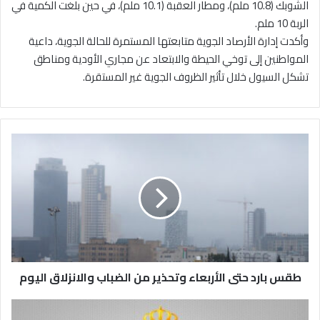
الشوبك (10.8 ملم)، ومطار العقبة (10.1 ملم)، في حين بلغت الكمية في
الربة 10 ملم.
وأكدت إدارة الأرصاد الجوية متابعتها المستمرة للحالة الجوية، داعية
المواطنين إلى توخي الحيطة والابتعاد عن مجاري الأودية ومناطق
تشكل السيول خلال تأثير الظروف الجوية غير المستقرة.
ط
ق
س
ب
ا
ر
د
ح
ت
طقس بارد حتى الأربعاء وتحذير من الضباب والانزلاق اليوم
ى
ا
ل
ا