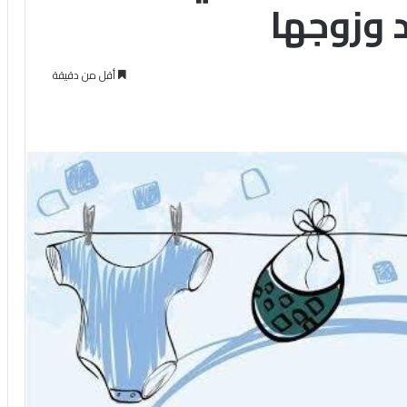
د وزوجها
أقل من دقيقة