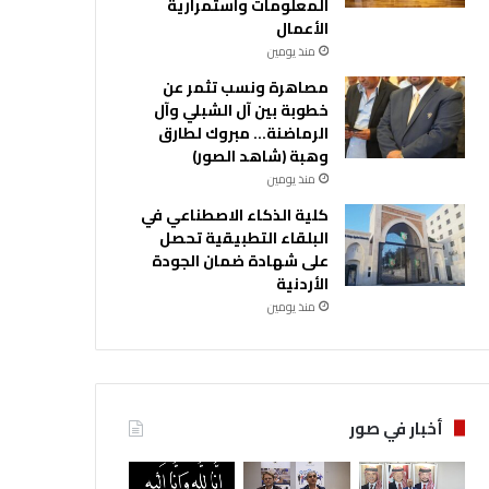
المعلومات واستمرارية
الأعمال
منذ يومين
مصاهرة ونسب تثمر عن
خطوبة بين آل الشبلي وآل
الرماضنة… مبروك لطارق
وهبة (شاهد الصور)
منذ يومين
كلية الذكاء الاصطناعي في
البلقاء التطبيقية تحصل
على شهادة ضمان الجودة
الأردنية
منذ يومين
أخبار في صور