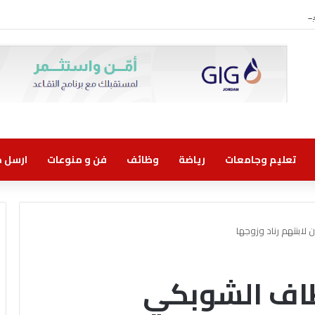
وني مسؤولية مشتركة
تعليم وجامعات
رياضة
وظائف
فن و منوعات
ارسل خب
لابنتهم رناد وزوجها
طاف الشوبكي