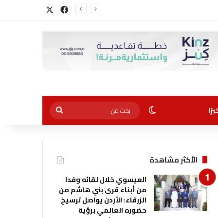
‫X
فيسبوك
الوضع المظلم
بحث
رًا
عن
الأكثر مشاهدة
العيسوي خلال لقائه وفدا
من أبناء قرى بني هاشم من
الزرقاء: الأردن يواصل ترسيخ
حضوره العالمي برؤية