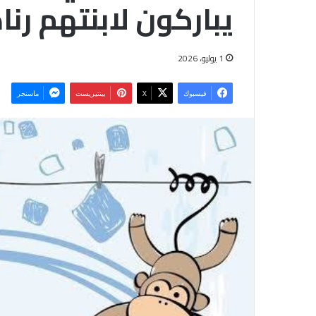
يباركون لابنتهم رنا
1 يوليو، 2026
فيسبوك
‫X
بينتيريست
ماسنجر