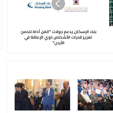
ل
إ
س
ك
ا
بنك الإسكان يدعم جولات "الفن أداة للدمج:
ن
ي
تعزيز قدرات الأشخاص ذوي الإعاقة في
د
الأردن"
ع
م
ج
و
ل
ا
ت
"
ا
ل
ف
ن
أ