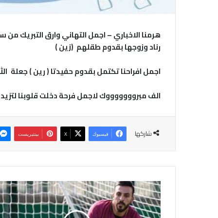
هرمنا الاخباري – اجمل التهاني وارق التبريك من 
رناد وزوجها بقدوم طقلهم (زين )
اجمل افراحنا تكتمل بقدوم حفيدتا ( رين ) جعلة الل
الف مبروووووووك لاجمل فرحة دخلت قلوبنا لتزيد 
شاركها
فيسبوك
‫X
بينتيريست
ر
س
ا
ل