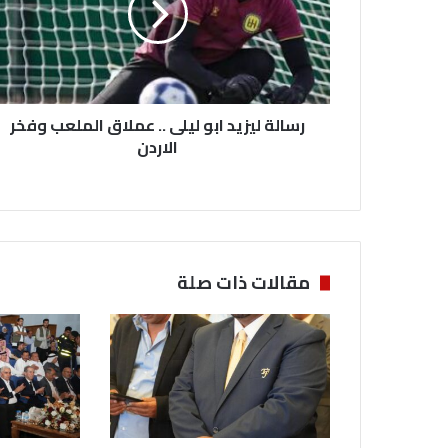
ة
ل
ي
ز
ي
رسالة ليزيد ابو ليلى .. عملاق الملعب وفخر
د
ا
الاردن
ب
و
ل
ي
ل
ى
مقالات ذات صلة
.
.
ع
م
ل
ا
ق
ا