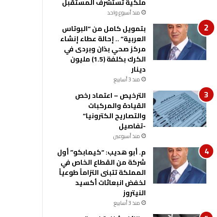
ملكية تستشرف المستقبل
منذ أسبوع واحد
بتمويل كامل من “البوتاس
العربية” .. إحالة عطاء إنشاء
مركز صحي بذان وبردى في
الكرك بكلفة (1.5) مليون
دينار
منذ 3 أسابيع
الترخيص – اعتماد رخص
القيادة والمركبات
والتصاريح الكترونيا”
-تفاصيل
منذ أسبوعين
م. أبو هديب: “كيمابكو” أول
شركة من القطاع الخاص في
المملكة تتبنى التزاماً طوعياً
لخفض انبعاثات أكسيد
النيتروز
منذ 3 أسابيع