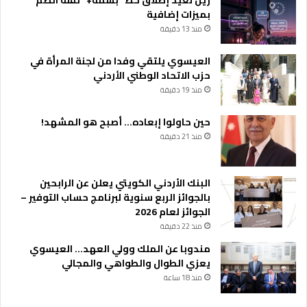
زين تُعيد إطلاق خط “بسمة+” لفئة الصم
بميزات إضافية
منذ 13 دقيقة
العيسوي يلتقي وفدا من لجنة المرأة في
حزب الاتحاد الوطني الأردني
منذ 19 دقيقة
حين حاولوا إبعاده… أصبح هو المشهد!
منذ 21 دقيقة
البنك الأردني الكويتي يعلن عن الرابحين
بالجوائز الربع سنوية لبرنامج حساب التوفير –
الجوائز لعام 2026
منذ 22 دقيقة
مندوبا عن الملك وولي العهد… العيسوي
يعزي الطوال والطواهي والمجالي
منذ 18 ساعة