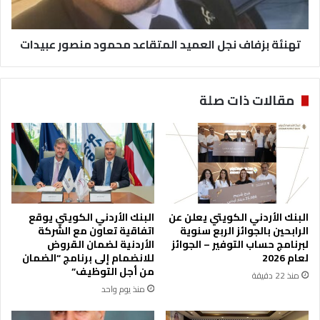
ي
ف
ا
ا
ر
تهنئة بزفاف نجل العميد المتقاعد محمود منصور عبيدات
ف
2
ن
1
ج
ب
ل
مقالات ذات صلة
ا
ا
ل
ل
س
ع
و
م
ق
ي
ا
د
ل
ا
م
ل
البنك الأردني الكويتي يعلن عن
البنك الأردني الكويتي يوقع
ح
م
الرابحين بالجوائز الربع سنوية
اتفاقية تعاون مع الشركة
ل
ت
لبرنامج حساب التوفير – الجوائز
الأردنية لضمان القروض
ي
ق
لعام 2026
للانضمام إلى برنامج “الضمان
ة
ا
من أجل التوظيف”
منذ 22 دقيقة
ع
منذ يوم واحد
د
م