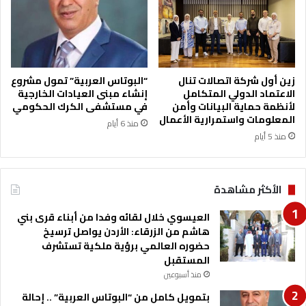
ح
م
و
د
م
ن
زين أول شركة اتصالات تنال
“البوتاس العربية” تمول مشروع
الاعتماد الدولي المتكامل
إنشاء مبنى العيادات الخارجية
ص
لأنظمة حماية البيانات وأمن
في مستشفى الكرك الحكومي
و
المعلومات واستمرارية الأعمال
ر
منذ 6 أيام
ع
منذ 5 أيام
ب
ي
د
الأكثر مشاهدة
ا
ت
العيسوي خلال لقائه وفدا من أبناء قرى بني
هاشم من الزرقاء: الأردن يواصل ترسيخ
حضوره العالمي برؤية ملكية تستشرف
المستقبل
منذ أسبوعين
بتمويل كامل من “البوتاس العربية” .. إحالة