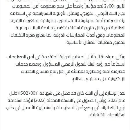
الآيزو 27001 يُعد مؤشراً واضحاً على نضج منظومة أمن المعلومات
لدى البنك الأردني الكويتي. وتتمثل الأولوية الاستراتيجية في استدامة
بيئة مصرفية آمنة وموثوقة للمتعاملين، ومواكبة المتغيرات التقنية
العالمية من خلال منهجية استباقية تضمن سلامة البيانات وسرية
المعلومات وفق أحدث الممارسات الدولية، بما يتجاوز مجرد الاكتفاء
بتحقيق متطلبات الامتثال الأساسية.
ويأتي مواصلة الامتثال للمعايير الدولية المتقدمة في أمن المعلومات
انسجاماً مع رؤية البنك للتحول الرقمي المسؤول، وتقديم خدمات
مصرفية آمنة ومتطورة لعملائه في ظل تنامٍ متسارع للتحديات
الإلكترونية على مستوى العالم.
تجدر الإشارة إلى أن البنك كان قد حصل على شهادة (ISO27001) خلال
عام 2023، ويأتي الحصول على النسخة المحدثة (2022) ليؤكد استدامة
نهج البنك الرائد في وضع أمن المعلومات واستمرارية الأعمال في صلب
استراتيجيته التشغيلية.