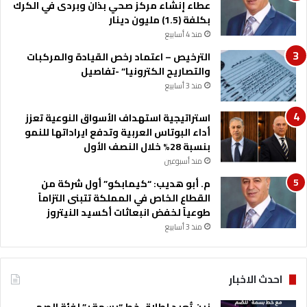
عطاء إنشاء مركز صحي بذان وبردى في الكرك
بكلفة (1.5) مليون دينار
منذ 4 أسابيع
الترخيص – اعتماد رخص القيادة والمركبات
والتصاريح الكترونيا” -تفاصيل
منذ 3 أسابيع
استراتيجية استهداف الأسواق النوعية تعزز
أداء البوتاس العربية وتدفع ايراداتها للنمو
بنسبة 28% خلال النصف الأول
منذ أسبوعين
م. أبو هديب: “كيمابكو” أول شركة من
القطاع الخاص في المملكة تتبنى التزاماً
طوعياً لخفض انبعاثات أكسيد النيتروز
منذ 3 أسابيع
احدث الاخبار