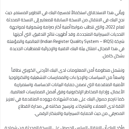
ويأتي هذا الاستحقاق استكمالاً لمسيرة البنك في التطوير المستمر، حيث
نجح البنك في الانتقال من النسخة السابقة للمعايير إلى النسخة المحدثة
لعام 2022، والتي تتطلب ضوابط أمنية أكثر صرامة وشمولية لمواجهة
التحديات السيبرانية المتجددة. وقد أظهرت نتائج التدقيق، التي أجرتها
شركة (Indian Register Quality System – IRQS) العالمية والمؤهلة
في هذا المجال، امتثال بيئة البنك التقنية والإجرائية للمتطلبات الجديدة
بشكل كامل.
وتشمل منظومة أمن المعلومات لدى البنك الأردني الكويتي نطاقاً
واسعاً من السياسات والإجراءات والممارسات التشغيلية والتكنولوجيا
الأمنية المتقدمة التي تضمن حماية البيانات الحساسة، واستمرارية
الأعمال، وإدارة المخاطر الإلكترونية وفق أفضل الممارسات العالمية.
كما تترجم حصول البنك على هذه الشهادة جهوده المتقدمة في تعزيز
الثقة لدى العملاء والشركاء، وترسيخ مكانته في صدارة القطاع
المصرفي من حيث الحماية السيبرانية والابتكار الرقمي.
وأكد البنك أن الانتقال السلس للحصول على النسخة المحدثة من شهادة