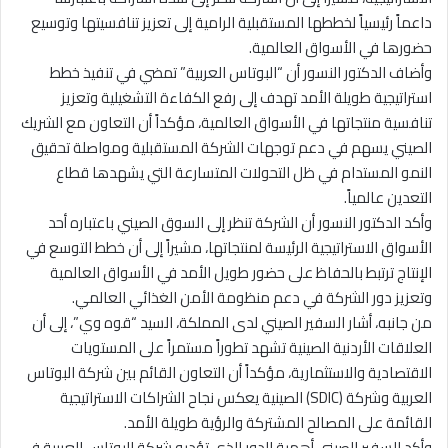
داعماً رئيسياً لخططها المستقبلية الرامية إلى تعزيز تنافسيتها وتوسيع
حضورها في الأسواق العالمية.
وأضاف الدكتور النسور أن “البوتاس العربية” تمضي في تنفيذ خطط
استراتيجية طويلة الأمد تهدف إلى رفع الكفاءة التشغيلية وتعزيز
تنافسية منتجاتها في الأسواق العالمية، مؤكداً أن التعاون مع الشريك
الصيني يسهم في دعم توجهات الشركة المستقبلية ومواصلة تحقيق
النمو المستدام في ظل التحولات المتسارعة التي يشهدها قطاع
التعدين عالمياً.
وأكد الدكتور النسور أن الشركة تنظر إلى السوق الصيني باعتباره أحد
الأسواق الاستراتيجية الرئيسة لمنتجاتها، مشيراً إلى أن خطط التوسع في
الإنتاج ترتبط بالحفاظ على حضور طويل الأمد في الأسواق العالمية
وتعزيز دور الشركة في دعم منظومة الأمن الغذائي العالمي.
من جانبه، أشار السفير الصيني لدى المملكة، السيد “قوه وي”، إلى أن
العلاقات الأردنية الصينية تشهد تطوراً مستمراً على المستويات
الاقتصادية والاستثمارية، مؤكداً أن التعاون القائم بين شركة البوتاس
العربية وشركة (SDIC) الصينية يعكس نجاح الشراكات الاستراتيجية
القائمة على المصالح المشتركة والرؤية طويلة الأمد.
وأكد السفير الصيني أهمية الدور الذي تؤديه شركة البوتاس العربية في