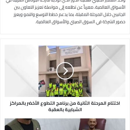
الأسواق العالمية، معرباً عن تطلعه إلى مواصلة تعزيز التعاون بين
الجانبين خلال المرحلة المقبلة، بما يدعم خطط التوسع والنمو ويعزز
حضور الشركة في السوق الصيني والأسواق العالمية.
ا
خ
ت
ت
ا
م
ا
ل
م
اختتام المرحلة الثانية من برنامج التطوع الأخضر بالمراكز
ر
ح
الشبابية بالعقبة
ل
ة
ح
ا
م