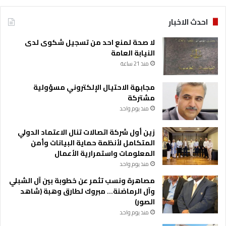
ط
و
احدث الاخبار
ع
ي
لا صحة لمنع احد من تسجيل شكوى لدى
النيابة العامة
منذ 21 ساعة
مجابهة الاحتيال الإلكتروني مسؤولية
مشتركة
منذ يوم واحد
زين أول شركة اتصالات تنال الاعتماد الدولي
المتكامل لأنظمة حماية البيانات وأمن
المعلومات واستمرارية الأعمال
منذ يوم واحد
مصاهرة ونسب تثمر عن خطوبة بين آل الشبلي
وآل الرماضنة… مبروك لطارق وهبة (شاهد
الصور)
منذ يوم واحد