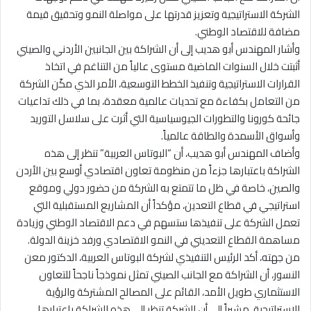
الشركة الاستراتيجية وتعزيز قدرتها على مواصلة النمو وتحقيق قيمة
مضافة للاقتصاد الوطني.
وأشار المهندس أبو هديب إلى أن الشراكة بين الجانبين الأردني والصيني
أثبتت خلال السنوات الماضية مستوى عالياً من التناغم في اتخاذ
القرارات الاستراتيجية وتنفيذ الخطط التوسعية، الأمر الذي مكّن الشركة
من التعامل بكفاءة مع تحديات عالمية معقدة، بما في ذلك تداعيات
جائحة كورونا والتطورات الجيوسياسية التي أثرت على سلاسل التوريد
وأسواق الأسمدة والطاقة عالمياً.
وأضاف المهندس أبو هديب، أن “البوتاس العربية” تنظر إلى هذه
الشراكة باعتبارها جزءاً من منظومة تعاون اقتصادي أوسع بين الأردن
والصين، خاصة في ظل ما تتمتع به الشركة من حضور دولي وموقع
استراتيجي في قطاع التعدين، مؤكداً أن المشاريع المستقبلية التي
تعمل الشركة على تنفيذها ستسهم في دعم الاقتصاد الوطني وزيادة
مساهمة القطاع التعديني في النمو الاقتصادي ورفد خزينة الدولة.
من جهته، أكد الرئيس التنفيذي لشركة البوتاس العربية، الدكتور معن
النسور، أن الشراكة مع الجانب الصيني تمثل نموذجاً ناجحاً للتعاون
الاستثماري طويل الأمد، القائم على المصالح المشتركة والرؤية
الاستراتيجية، مشيراً إلى أن الشركة تنظر إلى هذه الشراكة باعتبارها