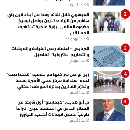
ا
منذ 3 أسابيع
د
ل
ا
العيسوي خلال لقائه وفدا من أبناء قرى بني
ع
ت
هاشم من الزرقاء: الأردن يواصل ترسيخ
ق
ا
حضوره العالمي برؤية ملكية تستشرف
ب
ل
المستقبل
ة
د
منذ أسبوع واحد
م
الترخيص – اعتماد رخص القيادة والمركبات
و
والتصاريح الكترونيا” -تفاصيل
ت
ع
منذ أسبوعين
ز
ي
زين تواصل شراكتها مع جمعية “همّتنا صحة”
ز
لدعم استدامة مركز صحي الأميرة بسمة
ا
وتكرّم الفائزين بجائزة الموظف المثالي
ل
منذ 4 أسابيع
ع
م. أبو هديب: “كيمابكو” أول شركة من
م
القطاع الخاص في المملكة تتبنى التزاماً
ل
طوعياً لخفض انبعاثات أكسيد النيتروز
ا
منذ 3 أسابيع
ل
ت