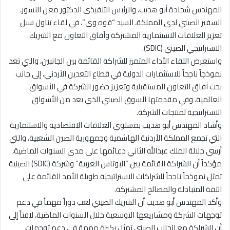
المهندس شحادة أبو هديب، والرئيس التنفيذي الدكتور معن النسور،
السفير الصيني لدى المملكة، السيد “قوه وي”، في لقاء تناول سبل
تعزيز العلاقات الاستثمارية المشتركة وآفاق التعاون مع الشريك
الاستراتيجي الصيني (SDIC).
واستعرض اللقاء الأداء المتميز للشراكة القائمة بين الجانبين، والتي تعد
نموذجاً ناجحاً للاستثمارات الدولية في قطاع التعدين الأردني، إلى جانب
بحث آفاق التعاون المستقبلية وتعزيز حضور الشركة في الأسواق
العالمية، وفي مقدمتها السوق الصيني الذي يعد من الأسواق
الاستراتيجية لمنتجات الشركة.
وأشاد المهندس أبو هديب بمستوى العلاقات الاقتصادية والاستثمارية
التي تجمع المملكة الأردنية الهاشمية وجمهورية الصين الشعبية، والتي
أرسى جلالة الملك عبدالله الثاني دعائمها على مدى السنوات الماضية،
مؤكداً أن الشراكة القائمة بين “البوتاس العربية” وشركة (SDIC) الصينية
تمثل نموذجاً ناجحاً للشراكات الاستراتيجية طويلة الأمد القائمة على
الثقة المتبادلة والمصالح المشتركة.
وأكد المهندس أبو هديب أن الشريك الصيني لعب دوراً مهماً في دعم
توجهات الشركة ومشاريعها التوسعية خلال السنوات الماضية، لافتاً إلى
أن الشراكة مع الجانب الصيني تمثل ركيزة مهمة في دعم توجهات