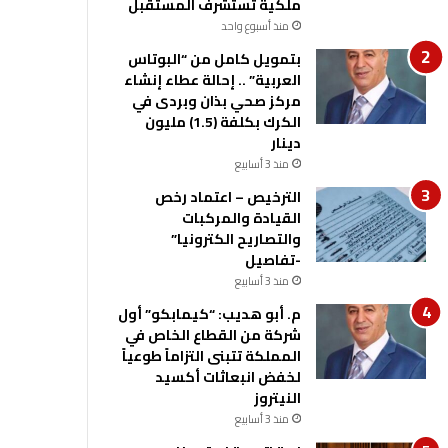
ملكية تستشرف المستقبل
منذ أسبوع واحد
بتمويل كامل من “البوتاس
العربية” .. إحالة عطاء إنشاء
مركز صحي بذان وبردى في
الكرك بكلفة (1.5) مليون
دينار
منذ 3 أسابيع
الترخيص – اعتماد رخص
القيادة والمركبات
والتصاريح الكترونيا”
-تفاصيل
منذ 3 أسابيع
م. أبو هديب: “كيمابكو” أول
شركة من القطاع الخاص في
المملكة تتبنى التزاماً طوعياً
لخفض انبعاثات أكسيد
النيتروز
منذ 3 أسابيع