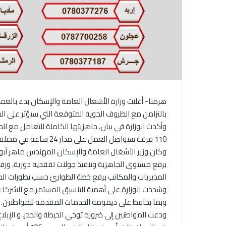
هرمنا- أعلنت وزارة الأشغال العامة والإسكان بدء بالع
بالتزامن مع الظروف الجوية المتوقعة التي ستؤثر على الممل
وأكدت الوزارة في بيان، جاهزيتها الكاملة للتعامل مع الحا
110 فرقة ستواصل العمل على مدار 24 ساعة في مختلف المحافظات لضمان معالجة الملاحظات أولا بأول.
وكان وزير الأشغال العامة والإسكان المهندس ماهر أبو 
برفع مستوى الجاهزية وتنفيذ جولات تفقدية دورية، ورف
المديريات والمكاتب برفع خطة الطوارئ حسب تطورات الحا
وشددت الوزارة على أهمية التنسيق المستمر مع الشركاء
وبما يحافظ على ديمومة الخدمات المقدمة للمواطنين.
ودعت المواطنين إلى ضرورة توخي الحيطة والحذر، و الإبلا