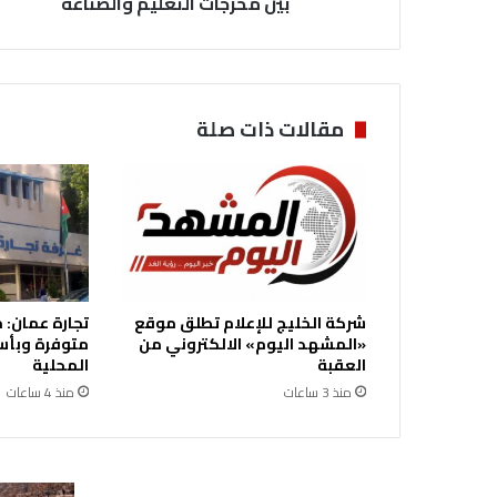
بين مخرجات التعليم والصناعة
م
ش
ر
و
ع
مقالات ذات صلة
ت
خ
رّ
ج
ل
ت
ق
ل
شركة الخليج للإعلام تطلق موقع
تجارة عمان:
ي
«المشهد اليوم» الالكتروني من
متوفرة وبأس
ص
العقبة
المحلية
ا
منذ 3 ساعات
منذ 4 ساعات
ل
ف
ج
و
ة