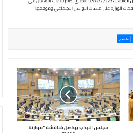
في المحافظات، أو من خلال الرقم الموحد 106 أو من خلال الواتساب 0780377223 وتطبيق نظام بلاغات الأشغال على
 صفحات الوزارة على منصات التواصل الاجتماعي وموقعها
ماسنجر
م
ج
ل
س
ا
ل
ن
و
ا
مجلس النواب يواصل مُناقشة "موازنة
ب
ي