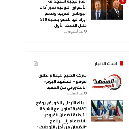
استراتيجية استهداف
الأسواق النوعية تعزز أداء
البوتاس العربية وتدفع
ايراداتها للنمو بنسبة 28%
خلال النصف الأول
منذ أسبوع واحد
احدث الاخبار
شركة الخليج للإعلام تطلق
موقع «المشهد اليوم»
الالكتروني من العقبة
منذ 3 ساعات
البنك الأردني الكويتي يوقع
اتفاقية تعاون مع الشركة
الأردنية لضمان القروض
للانضمام إلى برنامج
“الضمان من أجل التوظيف”