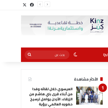
‫X
فيسبوك
أجل التوظيف”
الوضع المظلم
بحث
رًا
عن
الأكثر مشاهدة
العيسوي خلال لقائه وفدا
من أبناء قرى بني هاشم من
الزرقاء: الأردن يواصل ترسيخ
حضوره العالمي برؤية