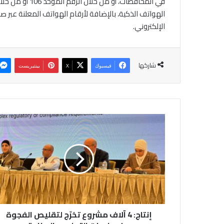
الهواتف الذكية، بالإضافة لأرقام الهواتف المعلنة عبر
الإلكتروني.
شاركها
فيسبوك
‫X
بينتيريست
إ
ن
ت
ا
ج
:
4
آ
ل
إنتاج: 4 آلاف مشروع تخرّج لتقليص الفجوة
ا
ف