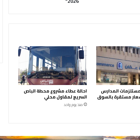
2026"
و
ا
ص
ل
مُ
ن
ا
ق
ش
ة
"
م
و
 مستلزمات المدارس
احالة عطاء مشروع محطة الباص
ا
عار مستقرة بالسوق
السريع لمقاول محلي
ز
منذ يوم واحد
ن
ة
2
0
2
6