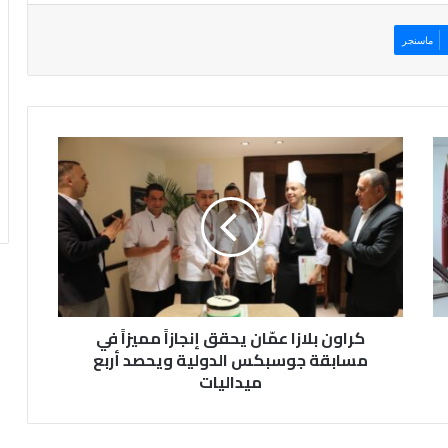
ماسنجر
ك
ر
ا
و
ن
ب
ل
ا
ز
كراون بلازا عمّان يحقق إنجازاً مميزاً في
ا
ع
مسابقة جوسبكس الدولية ويحصد أربع
مّ
ميداليات
ا
ن
ي