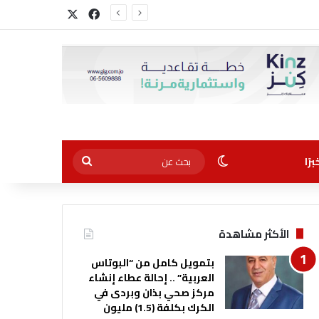
‫X
فيسبوك
الوضع المظلم
بحث
رًا
عن
الأكثر مشاهدة
بتمويل كامل من “البوتاس
العربية” .. إحالة عطاء إنشاء
مركز صحي بذان وبردى في
الكرك بكلفة (1.5) مليون