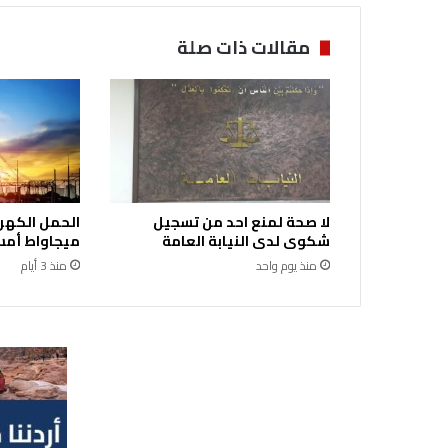
أ
ك
مقالات ذات صلة
ا
د
ي
م
ي
ة
ا
ل
لا صحة لمنع احد من تسجيل
أ
شكوى لدى النيابة العامة
ميجاواط أمس 
ر
د
منذ يوم واحد
منذ 3 أيام
ن
ي
ة
ل
ل
إ
د
ا