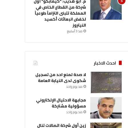
م. أبو هديب: “كيمابكو” أول
شركة من القطاع الخاص في
المملكة تتبنى التزاماً طوعياً
لخفض انبعاثات أكسيد
النيتروز
منذ 3 أسابيع
احدث الاخبار
لا صحة لمنع احد من تسجيل
شكوى لدى النيابة العامة
منذ يوم واحد
مجابهة الاحتيال الإلكتروني
مسؤولية مشتركة
منذ يوم واحد
زين أول شركة اتصالات تنال