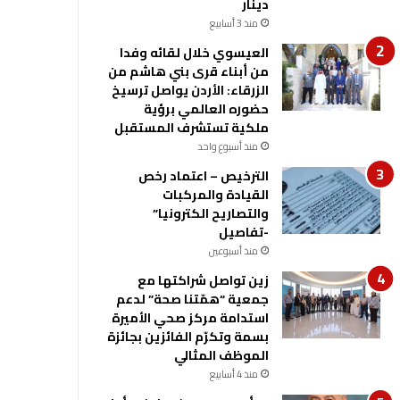
دينار
منذ 3 أسابيع
العيسوي خلال لقائه وفدا
من أبناء قرى بني هاشم من
الزرقاء: الأردن يواصل ترسيخ
حضوره العالمي برؤية
ملكية تستشرف المستقبل
منذ أسبوع واحد
الترخيص – اعتماد رخص
القيادة والمركبات
والتصاريح الكترونيا”
-تفاصيل
منذ أسبوعين
زين تواصل شراكتها مع
جمعية “همّتنا صحة” لدعم
استدامة مركز صحي الأميرة
بسمة وتكرّم الفائزين بجائزة
الموظف المثالي
منذ 4 أسابيع