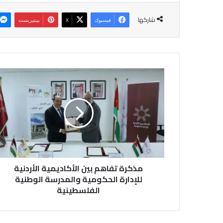
شاركها
فيسبوك
‫X
بينتيريست
م
ذ
ك
ر
ة
ت
ف
ا
ه
مذكرة تفاهم بين الأكاديمية الأردنية
م
ب
للإدارة الحكومية والمدرسة الوطنية
ي
الفلسطينية
ن
ا
ل