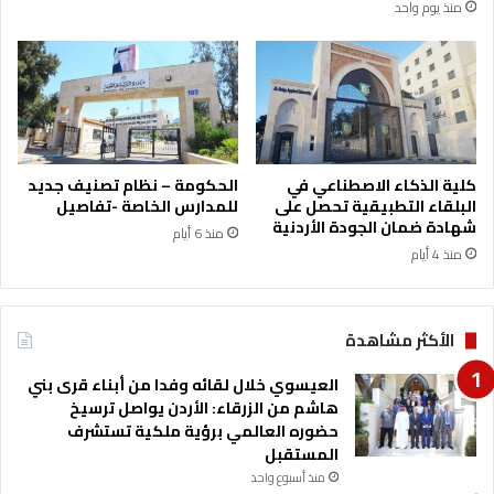
منذ يوم واحد
ا
ر
ل
ن
ج
ا
م
م
ع
ج
ة
ا
ل
د
كلية الذكاء الاصطناعي في
الحكومة – نظام تصنيف جديد
خ
البلقاء التطبيقية تحصل على
للمدارس الخاصة -تفاصيل
و
شهادة ضمان الجودة الأردنية
منذ 6 أيام
ل
منذ 4 أيام
ا
ل
ع
ا
الأكثر مشاهدة
ل
م
العيسوي خلال لقائه وفدا من أبناء قرى بني
ي
هاشم من الزرقاء: الأردن يواصل ترسيخ
ل
حضوره العالمي برؤية ملكية تستشرف
ل
المستقبل
و
منذ أسبوع واحد