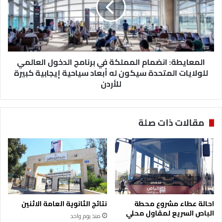
ت
ا
ه
ي
ل
ط
ا
ة
ك
:
ي
المعايطة: انضمام المملكة في برنامج الدخول العالمي
ا
ة
ن
للولايات المتحدة سيكون له أبعاد سياحية إيجابية كبيرة
ا
ض
للأردن
ل
م
م
ا
د
م
مقالات ذات صلة
ن
ا
ي
ل
ة
م
ا
م
ل
ل
خ
ك
م
ة
ي
ف
احالة عطاء مشروع محطة
نتائج الثانوية العامة الاثنين
س
ي
الباص السريع لمقاول محلي
منذ يوم واحد
و
ب