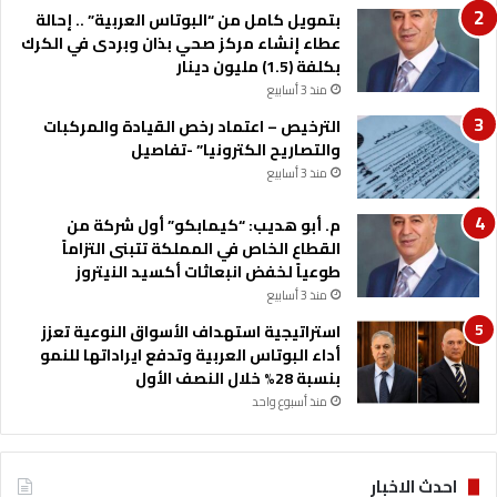
ل
بتمويل كامل من “البوتاس العربية” .. إحالة
ا
عطاء إنشاء مركز صحي بذان وبردى في الكرك
ي
بكلفة (1.5) مليون دينار
ا
منذ 3 أسابيع
ت
ا
الترخيص – اعتماد رخص القيادة والمركبات
ل
والتصاريح الكترونيا” -تفاصيل
م
منذ 3 أسابيع
ت
ح
م. أبو هديب: “كيمابكو” أول شركة من
د
القطاع الخاص في المملكة تتبنى التزاماً
ة
طوعياً لخفض انبعاثات أكسيد النيتروز
س
منذ 3 أسابيع
ي
ك
استراتيجية استهداف الأسواق النوعية تعزز
و
أداء البوتاس العربية وتدفع ايراداتها للنمو
ن
بنسبة 28% خلال النصف الأول
ل
منذ أسبوع واحد
ه
أ
ب
احدث الاخبار
ع