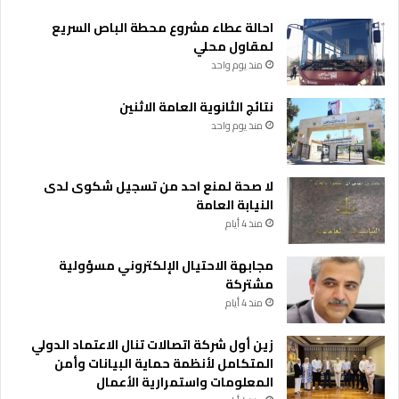
ا
احالة عطاء مشروع محطة الباص السريع
د
لمقاول محلي
س
منذ يوم واحد
ي
ا
نتائج الثانوية العامة الاثنين
ح
منذ يوم واحد
ي
ة
إ
ي
لا صحة لمنع احد من تسجيل شكوى لدى
ج
النيابة العامة
ا
منذ 4 أيام
ب
ي
مجابهة الاحتيال الإلكتروني مسؤولية
ة
مشتركة
ك
منذ 4 أيام
ب
ي
زين أول شركة اتصالات تنال الاعتماد الدولي
ر
المتكامل لأنظمة حماية البيانات وأمن
ة
المعلومات واستمرارية الأعمال
ل