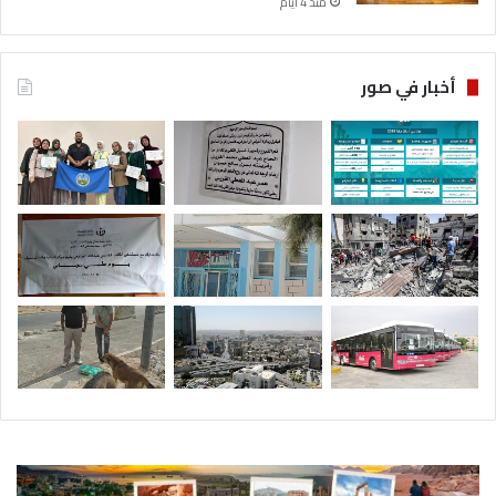
منذ 4 أيام
ل
أ
ر
د
أخبار في صور
ن