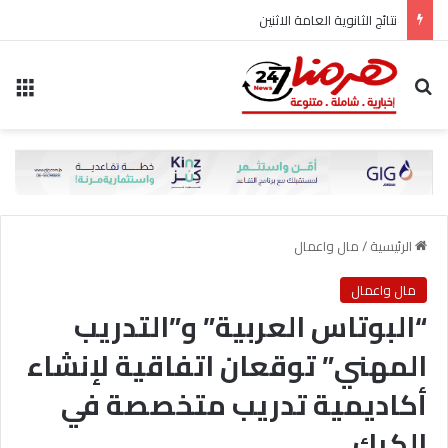
نتائج الثانوية العامة الاثنين
بحث عن
الق
الرئيسية
/
مال واعمال
مال واعمال
“البوتاس العربية” و”التدريب
المهني” توقعان اتفاقية لإنشاء
أكاديمية تدريب متخصصة في
الكرك