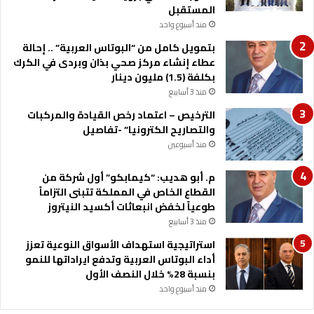
المستقبل
منذ أسبوع واحد
بتمويل كامل من “البوتاس العربية” .. إحالة
عطاء إنشاء مركز صحي بذان وبردى في الكرك
بكلفة (1.5) مليون دينار
منذ 3 أسابيع
الترخيص – اعتماد رخص القيادة والمركبات
والتصاريح الكترونيا” -تفاصيل
منذ أسبوعين
م. أبو هديب: “كيمابكو” أول شركة من
القطاع الخاص في المملكة تتبنى التزاماً
طوعياً لخفض انبعاثات أكسيد النيتروز
منذ 3 أسابيع
استراتيجية استهداف الأسواق النوعية تعزز
أداء البوتاس العربية وتدفع ايراداتها للنمو
بنسبة 28% خلال النصف الأول
منذ أسبوع واحد