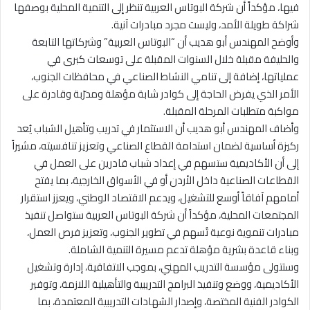
فيها، مؤكداً أن شركة البوتاس العربية تنظر إلى التنمية المحلية بوصفها
شراكة طويلة الأمد، وليست مجرد مبادرات آنية.
وأوضح المهندس أبو هديب أن “البوتاس العربية” وشركاتها التابعة
والحليفة مقبلة خلال السنوات المقبلة على توسعات كبرى في
عملياتها، إضافة إلى تنامي النشاط الصناعي في محافظات الجنوب،
الأمر الذي يفرض الحاجة إلى كوادر شابة مؤهلة ومدرّبة وقادرة على
مواكبة متطلبات المرحلة المقبلة.
وأضاف المهندس أبو هديب أن الاستثمار في تدريب وتأهيل الشباب يُعد
ركيزة أساسية لضمان استدامة القطاع الصناعي وتعزيز تنافسيته، مشيراً
إلى أن الأكاديمية ستسهم في إعداد شباب قادرين على العمل في
القطاعات الصناعية داخل الأردن أو في الأسواق الخارجية، بما يفتح
أمامهم آفاقاً أوسع للتشغيل، ويدعم الاقتصاد الوطني، ويعزز استقرار
المجتمعات المحلية، مؤكداً أن شركة البوتاس العربية ستواصل تنفيذ
مبادرات تنموية نوعية تُسهم في تطوير الجنوب، وتعزيز فرص العمل،
وبناء قاعدة بشرية مؤهلة تدعم مسيرة التنمية الشاملة.
وستتولى مؤسسة التدريب المهني، بموجب الاتفاقية، إدارة وتشغيل
الأكاديمية، ووضع وتنفيذ البرامج التدريبية والتأهيلية اللازمة، وتوفير
الكوادر الفنية المختصة، وإصدار الشهادات التدريبية المعتمدة، بما