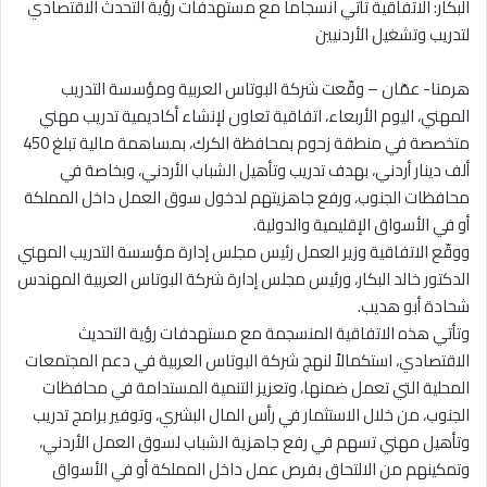
البكار: الاتفاقية تأتي انسجاما مع مستهدفات رؤية التحدث الاقتصادي
لتدريب وتشغيل الأردنيين
هرمنا- عمّان – وقّعت شركة البوتاس العربية ومؤسسة التدريب
المهني، اليوم الأربعاء، اتفاقية تعاون لإنشاء أكاديمية تدريب مهني
متخصصة في منطقة زحوم بمحافظة الكرك، بمساهمة مالية تبلغ 450
ألف دينار أردني، بهدف تدريب وتأهيل الشباب الأردني، وبخاصة في
محافظات الجنوب، ورفع جاهزيتهم لدخول سوق العمل داخل المملكة
أو في الأسواق الإقليمية والدولية.
ووقّع الاتفاقية وزير العمل رئيس مجلس إدارة مؤسسة التدريب المهني
الدكتور خالد البكار، ورئيس مجلس إدارة شركة البوتاس العربية المهندس
شحادة أبو هديب.
وتأتي هذه الاتفاقية المنسجمة مع مستهدفات رؤية التحديث
الاقتصادي، استكمالاً لنهج شركة البوتاس العربية في دعم المجتمعات
المحلية التي تعمل ضمنها، وتعزيز التنمية المستدامة في محافظات
الجنوب، من خلال الاستثمار في رأس المال البشري، وتوفير برامج تدريب
وتأهيل مهني تسهم في رفع جاهزية الشباب لسوق العمل الأردني،
وتمكينهم من الالتحاق بفرص عمل داخل المملكة أو في الأسواق