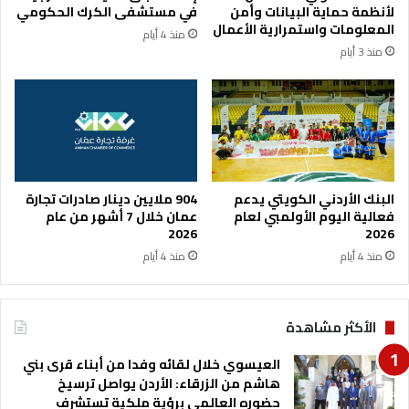
ز
ا
لأنظمة حماية البيانات وأمن
في مستشفى الكرك الحكومي
ز
ل
المعلومات واستمرارية الأعمال
منذ 4 أيام
ا
ع
منذ 3 أيام
ل
ي
ث
س
ق
و
ة
ي
ب
ي
ا
ع
ل
ز
ا
ي
البنك الأردني الكويتي يدعم
904 ملايين دينار صادرات تجارة
ق
آ
فعالية اليوم الأولمبي لعام
عمان خلال 7 أشهر من عام
ت
ل
2026
2026
ص
أ
منذ 4 أيام
منذ 4 أيام
ا
ب
د
و
ا
ج
الأكثر مشاهدة
ل
و
و
د
العيسوي خلال لقائه وفدا من أبناء قرى بني
ط
ة
هاشم من الزرقاء: الأردن يواصل ترسيخ
ن
حضوره العالمي برؤية ملكية تستشرف
ي