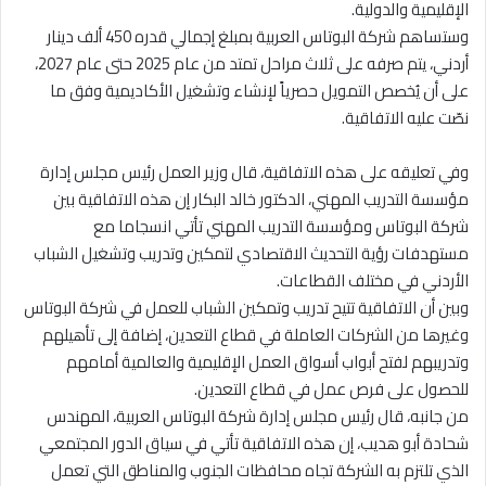
الإقليمية والدولية.
وستساهم شركة البوتاس العربية بمبلغ إجمالي قدره 450 ألف دينار
أردني، يتم صرفه على ثلاث مراحل تمتد من عام 2025 حتى عام 2027،
على أن يُخصص التمويل حصرياً لإنشاء وتشغيل الأكاديمية وفق ما
نصّت عليه الاتفاقية.
وفي تعليقه على هذه الاتفاقية، قال وزير العمل رئيس مجلس إدارة
مؤسسة التدريب المهني، الدكتور خالد البكار إن هذه الاتفاقية بين
شركة البوتاس ومؤسسة التدريب المهني تأتي انسجاما مع
مستهدفات رؤية التحديث الاقتصادي لتمكين وتدريب وتشغيل الشباب
الأردني في مختلف القطاعات.
وبين أن الاتفاقية تتيح تدريب وتمكين الشباب للعمل في شركة البوتاس
وغيرها من الشركات العاملة في قطاع التعدين، إضافة إلى تأهيلهم
وتدريبهم لفتح أبواب أسواق العمل الإقليمية والعالمية أمامهم
للحصول على فرص عمل في قطاع التعدين.
من جانبه، قال رئيس مجلس إدارة شركة البوتاس العربية، المهندس
شحادة أبو هديب، إن هذه الاتفاقية تأتي في سياق الدور المجتمعي
الذي تلتزم به الشركة تجاه محافظات الجنوب والمناطق التي تعمل