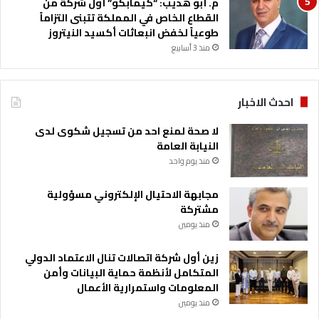
م. أبو هديب: “كيمابكو” أول شركة من
2
القطاع الخاص في المملكة تتبنى التزاماً
6
طوعياً لخفض انبعاثات أكسيد النيتروز
و
ت
منذ 3 أسابيع
ق
رّ
ت
احدث الاخبار
ق
ر
لا صحة لمنع احد من تسجيل شكوى لدى
ي
النيابة العامة
ر
منذ يوم واحد
2
0
مجابهة الاحتيال الإلكتروني مسؤولية
2
مشتركة
5
منذ يومين
و
ا
زين أول شركة اتصالات تنال الاعتماد الدولي
ل
المتكامل لأنظمة حماية البيانات وأمن
ق
المعلومات واستمرارية الأعمال
و
ا
منذ يومين
ئ