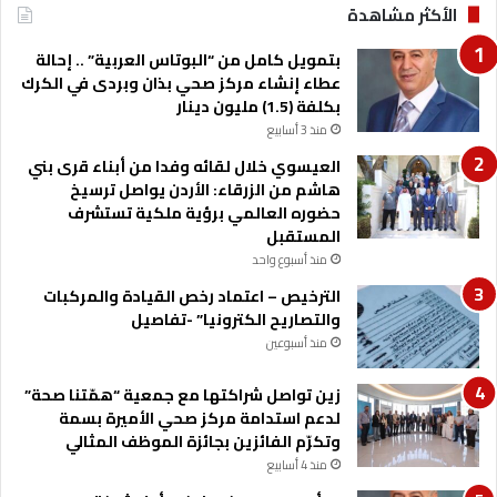
الأكثر مشاهدة
ع
ا
بتمويل كامل من “البوتاس العربية” .. إحالة
د
عطاء إنشاء مركز صحي بذان وبردى في الكرك
ي
بكلفة (1.5) مليون دينار
ا
ل
منذ 3 أسابيع
س
العيسوي خلال لقائه وفدا من أبناء قرى بني
ن
هاشم من الزرقاء: الأردن يواصل ترسيخ
و
حضوره العالمي برؤية ملكية تستشرف
ي
المستقبل
ا
منذ أسبوع واحد
ل
أ
الترخيص – اعتماد رخص القيادة والمركبات
و
والتصاريح الكترونيا” -تفاصيل
ل
منذ أسبوعين
ل
ع
زين تواصل شراكتها مع جمعية “همّتنا صحة”
ا
لدعم استدامة مركز صحي الأميرة بسمة
م
وتكرّم الفائزين بجائزة الموظف المثالي
2
منذ 4 أسابيع
0