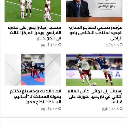
و
د
ا
ا
ق
ج
ا
ت
مؤتمر صحفي لتقديم المدرب
منتخب إنجلترا يفوز على نظيره
ل
م
الجديد لمنتخب النشامى بادو
الفرنسي ويحرز المركز الثالث
ط
ا
الزاكي
في المونديال
ا
ع
منذ 5 أيام
منذ 3 أسابيع
ق
ا
ة
ل
ه
ي
ئ
ة
ا
ل
إسبانيا إلى نهائي كأس العالم
اتحاد الكيك بوكسينغ يختتم
ع
الثاني في تاريخها بفوزها على
بطولة المملكة لـ “أساليب
ا
فرنسا
البساط” بنجاح مميز
م
منذ 3 أسابيع
منذ 4 أسابيع
ة
ا
ل