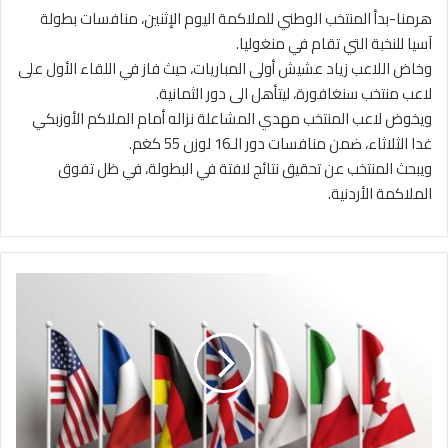
هرمنا-بدأ المنتخب الوطني للملاكمة اليوم الإثنين، منافسات بطولة
آسيا للنخبة التي تقام في منغوليا.
وخاض اللاعب زياد عشيش أولى المباريات، حيث فاز في اللقاء الأول على
لاعب منتخب سنغافورة، ليتأهل الى دور الثمانية.
ويخوض لاعب المنتخب مهدي المشاعلة نزاله أمام الملاكم الأوزبكي
غدا الثلاثاء، ضمن منافسات دور الـ16 لوزن 55 كغم.
ويبحث المنتخب عن تحقيق نتائج لافتة في البطولة، في ظل تفوق
الملاكمة الأردنية.
م
ج
م
و
ع
ة
ا
ل