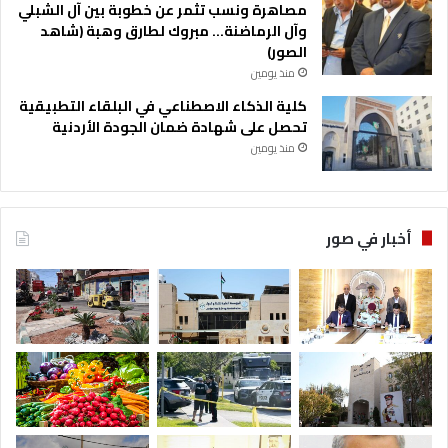
مصاهرة ونسب تثمر عن خطوبة بين آل الشبلي
م
وآل الرماضنة… مبروك لطارق وهبة (شاهد
ا
الصور)
ل
منذ يومين
م
ا
كلية الذكاء الاصطناعي في البلقاء التطبيقية
ل
تحصل على شهادة ضمان الجودة الأردنية
ي
منذ يومين
ة
أخبار في صور