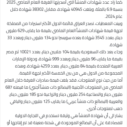
كما زاد عدد شهادات المنشأ التي أصدرتها الغرفة العام الماضي 2025
بنسبة 6.9 بالمئة، وبلغت 40945 شهادة، مقابل 38302 شهادة خلال
عام 2024.
وبينت المعطيات، تصدر العراق قائمة الدول الأكثر استيرادا من المملكة
لجهة قيمة شهادات المنشأ العام الماضي بقيمة ما يقارب 629 مليون
دينار، بعدد 3545 شهادة بعده سويسرا نحو 134 مليون دينار وبعدد 33
شهادة.
وجاء بعد ذلك السعودية بقيمة 104 ملايين دينار، بعدد 10021 ثم مصر
بقيمة ما يقارب 96 مليون دينار وبعدد 999 شهادة، ودولة الإمارات
العربية المتحدة بقيمة 84 مليون دينار، بعدد 4259 شهادة، وهذه
المجموعة من الدول هي من بين الخمسة الأكبر لجهة القيمة.
أما من حيث نوع المنتوجات، فقد بلغت قيمة صادرات الغرفة خلال العام
الماضي من المنتوجات الأجنبية (البضائع ذات منشأ أجنبي) ما قيمته 687
مليون دينار والصناعية 254 مليون دينار والزراعية نحو 185 مليون دينار،
والعربية (البضائع ذات منشأ عربي) ما يقارب 125 مليون دينار والباقي
ذهب لمنتوجات أخرى.
يشار الى أن شهادة المنشأ هي وثيقة تستخدم في التجارة الدولية
للمصادقة على أن البضائع الموجودة في شحنة معينة قد تم إنتاجها أو