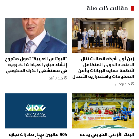
ا
ل
مقالات ذات صلة
ل
ت
س
ع
و
ل
ق
ي
ا
م
ل
ي
م
ق
ح
ر
زين أول شركة اتصالات تنال
“البوتاس العربية” تمول مشروع
ل
ت
الاعتماد الدولي المتكامل
إنشاء مبنى العيادات الخارجية
ي
ع
لأنظمة حماية البيانات وأمن
في مستشفى الكرك الحكومي
ة
د
المعلومات واستمرارية الأعمال
منذ 3 أيام
ي
منذ يومين
ل
ا
ت
ع
ل
ى
ا
ل
البنك الأردني الكويتي يدعم
904 ملايين دينار صادرات تجارة