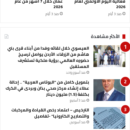
خ
فعالية اليوم الأولمبي لعام
عمان خلال 7 أشهر من عام
ط
2026
2026
ة
منذ 3 أيام
منذ 3 أيام
ا
ل
د
الأكثر مشاهدة
ر
ا
العيسوي خلال لقائه وفدا من أبناء قرى بني
س
هاشم من الزرقاء: الأردن يواصل ترسيخ
ي
حضوره العالمي برؤية ملكية تستشرف
ة
المستقبل
ل
منذ أسبوع واحد
ل
ث
بتمويل كامل من “البوتاس العربية” .. إحالة
ا
عطاء إنشاء مركز صحي بذان وبردى في الكرك
ن
بكلفة (1.5) مليون دينار
و
منذ 3 أسابيع
ي
الترخيص – اعتماد رخص القيادة والمركبات
ة
والتصاريح الكترونيا” -تفاصيل
ا
ل
منذ أسبوعين
ع