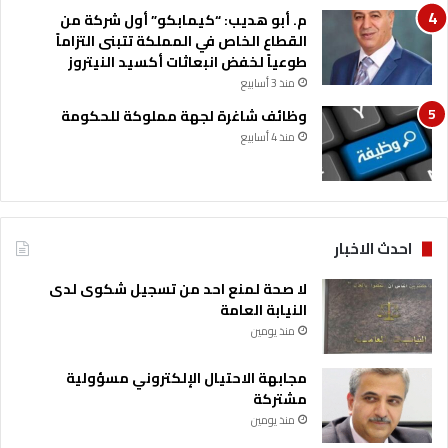
ا
م. أبو هديب: “كيمابكو” أول شركة من
م
القطاع الخاص في المملكة تتبنى التزاماً
ة
طوعياً لخفض انبعاثات أكسيد النيتروز
منذ 3 أسابيع
وظائف شاغرة لجهة مملوكة للحكومة
منذ 4 أسابيع
احدث الاخبار
لا صحة لمنع احد من تسجيل شكوى لدى
النيابة العامة
منذ يومين
مجابهة الاحتيال الإلكتروني مسؤولية
مشتركة
منذ يومين