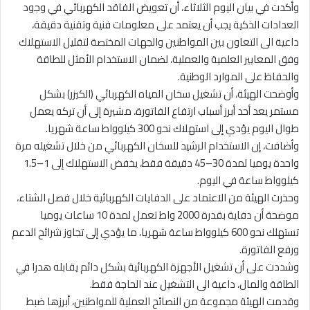
وأكدت في بيان اليوم الثلاثاء، أن تعويض الفاقد الكهربائي في وجود
العدادات الذكية يجب أن يعتمد على معلومات فنية وتقنية دقيقة،
داعية الى التعاون بين المواطنين والجهات المختصة لتقليل الاستهلاك
وفق المعايير العلمية والعملية، لضمان الاستخدام الأمثل للطاقة
والحفاظ على الموارد الوطنية.
وأوضحت الهيئة، أن تشغيل سخان المياه الكهربائي (الكيزر) بشكل
مستمر يعد أحد أبرز أسباب ارتفاع الفاتورة، مشيرة إلى أن تركه يعمل
طوال اليوم يؤدي إلى استهلاك نحو 300 كيلوواط ساعة شهريا.
وأضافت، إن الاستخدام الرشيد للسخان الكهربائي من خلال تشغيله مرة
واحدة يوميا لمدة 30–45 دقيقة فقط، يخفض الاستهلاك إلى 1–1.5
كيلوواط ساعة في اليوم.
وحذرت الهيئة من الاعتماد على الدفايات الكهربائية خلال فصل الشتاء،
موضحة أن دفاية بقدرة 2000 واط تعمل لمدة 10 ساعات يوميا
تستهلك نحو 600 كيلوواط ساعة شهريا، ما يؤدي إلى تجاوز شرائح الدعم
ورفع الفاتورة.
وشددت على أن تشغيل الأجهزة الكهربائية بشكل دائم يقابله هدرا في
الطاقة والمال، داعية الى التشغيل عند الحاجة فقط.
وقدمت الهيئة مجموعة من النصائح العملية للمواطنين، أبرزها ضبط