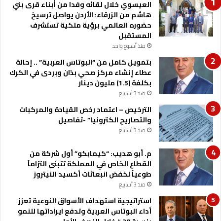
م
ر
العيسوي خلال لقائه وفدا من أبناء قرى بني
ي
ا
هاشم من الزرقاء: الأردن يواصل ترسيخ
ن
حضوره العالمي برؤية ملكية تستشرف
ي
المستقبل
و
منذ أسبوع واحد
ا
بتمويل كامل من “البوتاس العربية” .. إحالة
ل
عطاء إنشاء مركز صحي بذان وبردى في الكرك
ت
بكلفة (1.5) مليون دينار
ح
منذ 3 أسابيع
و
ل
الترخيص – اعتماد رخص القيادة والمركبات
ا
والتصاريح الكترونيا” -تفاصيل
ل
منذ 3 أسابيع
ر
ق
م. أبو هديب: “كيمابكو” أول شركة من
م
القطاع الخاص في المملكة تتبنى التزاماً
ي
طوعياً لخفض انبعاثات أكسيد النيتروز
منذ 3 أسابيع
استراتيجية استهداف الأسواق النوعية تعزز
أداء البوتاس العربية وتدفع ايراداتها للنمو