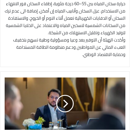
حرارة سخان المياه بين 55–60 درجة مئوية، إطفاء السخان فور الانتهاء
من الاستخدام، عزل السخان وأنابيب المياه إن أمكن، إضافة الى عدم ترك
السخان أو الدفايات الكهربائية تعمل أثناء النوم أو الخروج، والاستفادة
من السخانات الشمسية لتسخين المياه والاعتماد على الخلايا الشمسية
لتوليد الكهرباء وتقليل الاستهلاك من الشبكة.
وأكدت الهيئة أن التوفير يعد وعيا ومسؤولية وطنية تسهم بتخفيف
العبء المالي عن المواطنين ودعم منظومة الطاقة المستدامة
وحماية الاقتصاد الوطني.
ت
ج
ا
ر
ة
ا
ل
أ
ر