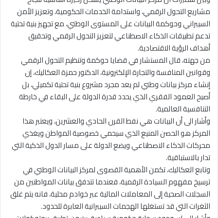
مشاريع التحول الرقمي، واستدامة الخدمات الحكومية، وتعزيز الأمن
السيبراني وحوكمة البيانات على المستوى الوطني، مع تجهيز بنية تحتية
تدعم تطبيقات الذكاء الاصطناعي لتعزيز التحول الرقمي وتحقيق
أهداف الرؤية الاقتصادية.
من جهته، قال المستشار في قضايا حوكمة وتنظيم التحول الرقمي
وقوانين المنافسة والتجارة الإلكترونية، الدكتور حمزة العكاليك، إن
إنشاء مركز بيانات وطني لم يعد مجرد مشروع بنية تحتية تكميلي، بل
أصبح العمود الفقري الذي يحدد قدرة الدولة على البقاء في خارطة
التنافسية العالمية.
وأشار الى أن البيانات هي نفط القرن الحادي والعشرين، ويعتبر هذا
المركز هو الحصن المنيع الذي سيحمي خصوصية المواطن ويغذي
محركات الذكاء الاصطناعي ويضع الدولة على مسار الدول الذكية التي
تدار بالاستباقية.
وتابع العكاليك، تكمن الأهمية القصوى لمركز البيانات الوطني في
ترسيخ مفهوم السيادة الرقمية، فعندما تتدفق بيانات المواطنين من
السجلات الصحية إلى المعاملات المالية عبر خوادم محلية، فانه يتم غلق
الثغرات التي قد تستغلها الهجمات السيبرانية العابرة للحدود.