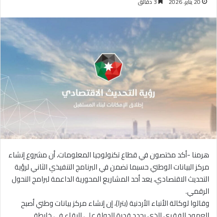
20 يناير، 2026
3 دقائق
هرمنا -أكد مختصون في قطاع تكنولوجيا المعلومات، أن مشروع إنشاء
مركز البيانات الوطني حسبما تضمن في البرنامج التنفيذي الثاني لرؤية
التحديث الاقتصادي، يعد أحد المشاريع المحورية الداعمة لبرامج التحول
الرقمي.
وقالوا لوكالة الأنباء الأردنية (بترا)، إن إنشاء مركز بيانات وطني أصبح
العمود الفقري الذي يحدد قدرة الدولة على البقاء في خارطة