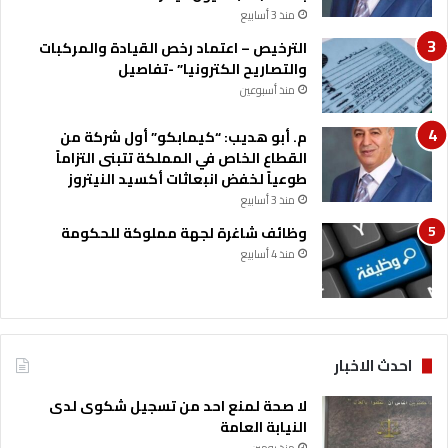
و
ق
منذ 3 أسابيع
ا
د
ت
الترخيص – اعتماد رخص القيادة والمركبات
س
ي
والتصاريح الكترونيا” -تفاصيل
ر
منذ أسبوعين
ا
ل
م. أبو هديب: “كيمابكو” أول شركة من
ك
القطاع الخاص في المملكة تتبنى التزاماً
ه
طوعياً لخفض انبعاثات أكسيد النيتروز
ر
منذ 3 أسابيع
ب
وظائف شاغرة لجهة مملوكة للحكومة
ا
ء
منذ 4 أسابيع
ش
ت
ا
ءً
احدث الاخبار
لا صحة لمنع احد من تسجيل شكوى لدى
النيابة العامة