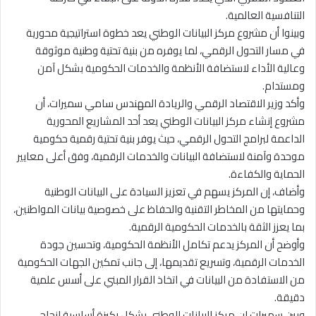
التنافسية العالمية.
وبينوا أن مشروع مركز البيانات الوطني يعد خطوة استراتيجية محورية
في مسار التحول الرقمي، لما يوفره من بنية تحتية وطنية موثوقة
وعالية الأداء لاستضافة الأنظمة والخدمات الحكومية بشكل آمن
ومستدام.
وأكد وزير الاقتصاد الرقمي والريادة المهندس سامي سميرات، أن
مشروع إنشاء مركز البيانات الوطني يعد أحد المشاريع المحورية
الداعمة لبرامج التحول الرقمي، حيث يوفر بنية تحتية رقمية حكومية
موحدة وآمنة لاستضافة البيانات والخدمات الرقمية، وفق أعلى معايير
الحماية والكفاءة.
وأضاف، إن المركز يسهم في تعزيز السيادة على البيانات الوطنية
وحمايتها من المخاطر التقنية والحفاظ على خصوصية بيانات المواطنين،
بما يعزز الثقة بالخدمات الحكومية الرقمية.
وأوضح أن المركز يدعم تكامل الأنظمة الحكومية، وتحسين جودة
الخدمات الرقمية، وتسريع تقديمها، إلى جانب تمكين الجهات الحكومية
من الاستفادة من البيانات في اتخاذ القرار المبني على أسس علمية
دقيقة.
وبين سميرات ان مركز البيانات الوطني يشكل ركيزة أساسية لنجاح