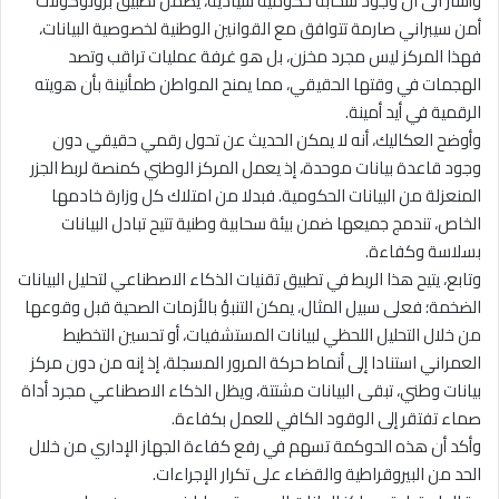
وأشار الى ان وجود سحابة حكومية سيادية، يضمن تطبيق بروتوكولات
أمن سيبراني صارمة تتوافق مع القوانين الوطنية لخصوصية البيانات،
فهذا المركز ليس مجرد مخزن، بل هو غرفة عمليات تراقب وتصد
الهجمات في وقتها الحقيقي، مما يمنح المواطن طمأنينة بأن هويته
الرقمية في أيد أمينة.
وأوضح العكاليك، أنه لا يمكن الحديث عن تحول رقمي حقيقي دون
وجود قاعدة بيانات موحدة، إذ يعمل المركز الوطني كمنصة لربط الجزر
المنعزلة من البيانات الحكومية. فبدلا من امتلاك كل وزارة خادمها
الخاص، تندمج جميعها ضمن بيئة سحابية وطنية تتيح تبادل البيانات
بسلاسة وكفاءة.
وتابع، يتيح هذا الربط في تطبيق تقنيات الذكاء الاصطناعي لتحليل البيانات
الضخمة؛ فعلى سبيل المثال، يمكن التنبؤ بالأزمات الصحية قبل وقوعها
من خلال التحليل اللحظي لبيانات المستشفيات، أو تحسين التخطيط
العمراني استنادا إلى أنماط حركة المرور المسجلة، إذ إنه من دون مركز
بيانات وطني، تبقى البيانات مشتتة، ويظل الذكاء الاصطناعي مجرد أداة
صماء تفتقر إلى الوقود الكافي للعمل بكفاءة.
وأكد أن هذه الحوكمة تسهم في رفع كفاءة الجهاز الإداري من خلال
الحد من البيروقراطية والقضاء على تكرار الإجراءات.