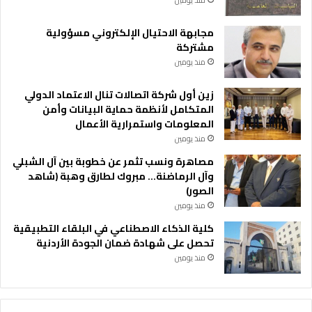
منذ يومين
مجابهة الاحتيال الإلكتروني مسؤولية
مشتركة
منذ يومين
زين أول شركة اتصالات تنال الاعتماد الدولي
المتكامل لأنظمة حماية البيانات وأمن
المعلومات واستمرارية الأعمال
منذ يومين
مصاهرة ونسب تثمر عن خطوبة بين آل الشبلي
وآل الرماضنة… مبروك لطارق وهبة (شاهد
الصور)
منذ يومين
كلية الذكاء الاصطناعي في البلقاء التطبيقية
تحصل على شهادة ضمان الجودة الأردنية
منذ يومين