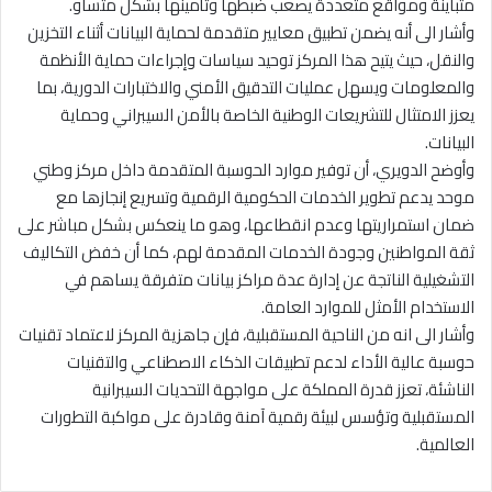
متباينة ومواقع متعددة يصعب ضبطها وتأمينها بشكل متساو.
وأشار الى أنه يضمن تطبيق معايير متقدمة لحماية البيانات أثناء التخزين
والنقل، حيث يتيح هذا المركز توحيد سياسات وإجراءات حماية الأنظمة
والمعلومات ويسهل عمليات التدقيق الأمني والاختبارات الدورية، بما
يعزز الامتثال للتشريعات الوطنية الخاصة بالأمن السيبراني وحماية
البيانات.
وأوضح الدويري، أن توفير موارد الحوسبة المتقدمة داخل مركز وطني
موحد يدعم تطوير الخدمات الحكومية الرقمية وتسريع إنجازها مع
ضمان استمراريتها وعدم انقطاعها، وهو ما ينعكس بشكل مباشر على
ثقة المواطنين وجودة الخدمات المقدمة لهم، كما أن خفض التكاليف
التشغيلية الناتجة عن إدارة عدة مراكز بيانات متفرقة يساهم في
الاستخدام الأمثل للموارد العامة.
وأشار الى انه من الناحية المستقبلية، فإن جاهزية المركز لاعتماد تقنيات
حوسبة عالية الأداء لدعم تطبيقات الذكاء الاصطناعي والتقنيات
الناشئة، تعزز قدرة المملكة على مواجهة التحديات السيبرانية
المستقبلية وتؤسس لبيئة رقمية آمنة وقادرة على مواكبة التطورات
العالمية.