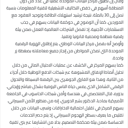
وقال إن تطبيق مراكز البيانات الموحدة عمليا في عدد من دول
المنطقة أسهم في خفض التكاليف التشغيلية لتقنية المعلومات بنسبة
تصل إلى 30 بالمئة، نتيجة ترشيد استهلاك الطاقة وتوحيد العقود مع
الموردين، كما أن الوضوح في حوكمة البيانات يسهم في جذب
الاستثمارات الأجنبية، إذ تفضل الشركات العالمية العمل ضمن بيئة
رقمية منظمة ومحمية قانونيا وتقنيا.
وأوضح أنه بفضل مركز البيانات الوطني، يتم إطلاق الهوية الرقمية
الموحدة التي تمكن المواطن من إنجاز جميع معاملاته بضغطة زر
واحدة.
كما يسهم المركز في الكشف عن عمليات الاحتيال المالي من خلال
تحليل أنماط الإنفاق المشبوهة عبر شبكات الدفع الوطنية خلال أجزاء
من الثانية، وهذا هو الفارق الجوهري بين الرقمنة البسيطة والتحول
الرقمي الشامل الذي يمس حياة الناس اليومية بشكل مباشر وإيجابي.
بدوره، قال المتخصص في هندسة وأمن شبكات الحاسوب في الجامعة
الأميركية بمادبا، الدكتور بشير الدويري، إنه من منظور الأمن السيبراني،
يسهم المركز في تقليل احتمالية الاختراقات وتسرب البيانات من خلال
تقليص ما يعرف بسطح الهجوم السيبراني، إذ يتم حصر الخدمات
الحساسة ضمن بيئة محكمة التصميم، بدلا من انتشارها عبر بنى تقنية