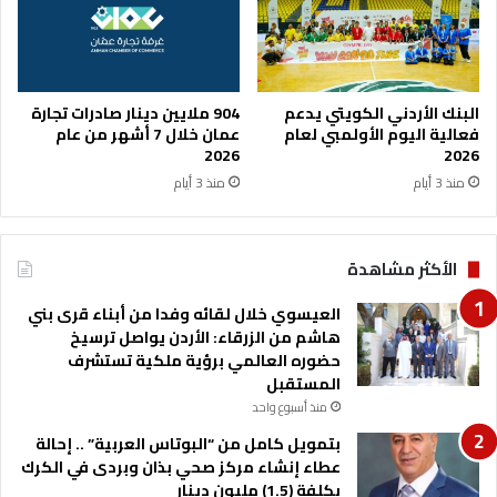
ل
ن
أ
ر
ج
و
ه
ا
ز
"
البنك الأردني الكويتي يدعم
904 ملايين دينار صادرات تجارة
ة
ف
فعالية اليوم الأولمبي لعام
عمان خلال 7 أشهر من عام
ا
ي
2026
2026
ل
ح
منذ 3 أيام
منذ 3 أيام
ك
ي
ه
ا
ر
ل
الأكثر مشاهدة
ب
ش
ا
ي
العيسوي خلال لقائه وفدا من أبناء قرى بني
ئ
خ
هاشم من الزرقاء: الأردن يواصل ترسيخ
ي
ج
حضوره العالمي برؤية ملكية تستشرف
ة
ر
المستقبل
ي
ا
ر
منذ أسبوع واحد
ح
ف
ب
بتمويل كامل من “البوتاس العربية” .. إحالة
ع
ا
عطاء إنشاء مركز صحي بذان وبردى في الكرك
ف
ل
بكلفة (1.5) مليون دينار