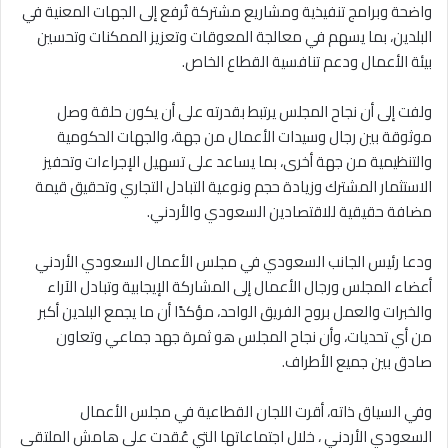
واضحة وبرامج تنفيذية ومشاريع مشتركة تُرفع إلى الجهات المعنية في
البلدين، بما يسهم في معالجة المعوقات وتعزيز الممكنات وتحسين
بيئة الأعمال ودعم تنافسية القطاع الخاص.
ولفت إلى أن نجاح المجلس يرتبط بقدرته على أن يكون حلقة وصل
موثوقة بين رجال وسيدات الأعمال من جهة، والجهات الحكومية
والتنظيمية من جهة أخرى، بما يساعد على تسهيل الإجراءات وتحفيز
الاستثمار المشترك وزيادة حجم ونوعية التبادل التجاري وتحقيق قيمة
مضافة حقيقية للاقتصادين السعودي والأردني.
ودعا رئيس الجانب السعودي في مجلس الأعمال السعودي الأردني
أعضاء المجلس ورجال الأعمال إلى المشاركة الإيجابية وتبادل الآراء
والخبرات والعمل بروح الفريق الواحد، مؤكدًا أن ما يجمع البلدين أكبر
من أي تحديات، وأن نجاح المجلس هو ثمرة جهد جماعي وتعاون
صادق بين جميع الأطراف.
وفي السياق ذاته، أقرت اللجان القطاعية في مجلس الأعمال
السعودي الأردني ، خلال اجتماعاتها التي عُقدت على هامش الملتقى