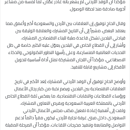
مؤكداً أن الوفد الأردني لم يشعر بأنه غادر عمّان، لما لمسه من مشاعر
أخوية صادقة منذ لحظة الوصول.
وقال الحاج توفيق إن العلاقات بين الأردن والسعودية أكبر وأعمق مما
يعتقد البعض، مشيراً إلى أن التاريخ المشترك والعلاقة الوثيقة بين
قيادتي البلدين تشكل قاعدة صلبة للبناء الاقتصادي المشترك.
وأشار إلى أن القطاع الخاص في البلدين يعوّل عليه الكثير، خاصة في ظل
التحديات العالمية المتسارعة، وعلى رأسها التطور التكنولوجي والذكاء
الاصطناعي، مؤكداً أن اللجان المشتركة تمثل أداة أساسية لتحويل
الأفكار إلى مشاريع قابلة للتنفيذ.
وأوضح الحاج توفيق أن الوفد الأردني المشارك يُعد الأكبر في تاريخ
العلاقات الاقتصادية بين البلدين، ويضم نخبة من كبار رجال الأعمال
ورؤساء القطاعات والنقابات الاقتصادية، ما يعكس ثقة القطاع الخاص
الأردني بالمملكة العربية السعودية وبفرص التعاون المشترك.
ولفت إلى أهمية إعادة تفعيل مكتب مجلس الأعمال الأردني
السعودي داخل مبنى غرفة تجارة الأردن، ليكون مقراً دائماً لدعم
التواصل والمتابعة وتنفيذ مخرجات اللقاءات، مؤكداً أن المرحلة المقبلة