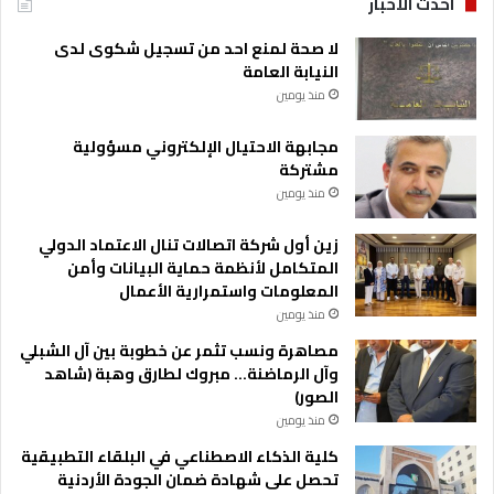
احدث الاخبار
لا صحة لمنع احد من تسجيل شكوى لدى
النيابة العامة
منذ يومين
مجابهة الاحتيال الإلكتروني مسؤولية
مشتركة
منذ يومين
زين أول شركة اتصالات تنال الاعتماد الدولي
المتكامل لأنظمة حماية البيانات وأمن
المعلومات واستمرارية الأعمال
منذ يومين
مصاهرة ونسب تثمر عن خطوبة بين آل الشبلي
وآل الرماضنة… مبروك لطارق وهبة (شاهد
الصور)
منذ يومين
كلية الذكاء الاصطناعي في البلقاء التطبيقية
تحصل على شهادة ضمان الجودة الأردنية