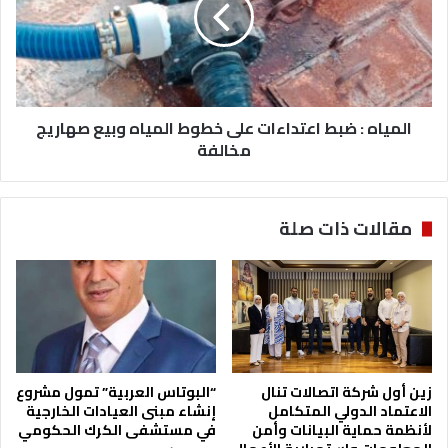
ي
و
ا
ف
ه
ا
:
ة
ض
ر
ب
ف
المياه : ضبط اعتداءات على خطوط المياه وبيع صهاريج
ط
ع
ا
مخالفة
ت
ع
ا
ت
ل
د
مقالات ذات صلة
أ
ا
س
ء
د
ا
ت
ع
ل
ى
خ
زين أول شركة اتصالات تنال
“البوتاس العربية” تمول مشروع
ط
الاعتماد الدولي المتكامل
إنشاء مبنى العيادات الخارجية
و
لأنظمة حماية البيانات وأمن
في مستشفى الكرك الحكومي
ط