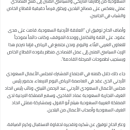
السعودية من إطارها التاريخي والسياسي المتين إلى منتج اقتصادي
عملي ينعكس على مصالح البلدين، ويخلق فرصاً حقيقية للقطاع الخاص
والشباب في الجانبين.
وأضاف الحاج توفيق ان “العلاقة الأردنية السعودية، قامت على مدى
عقود، على الثقة والتكامل ووحدة الموقف، وكانت دائماً نموذجاً
للتعاون العربي البنّاء، واليوم، ونحن نجتمع في الرياض، فإننا نترجم هذا
الإرث السياسي المتين إلى عمل اقتصادي منظم يقوده القطاع الخاص
ويستجيب لطموحات المرحلة القادمة”.
جاء ذلك خلال كلمته في الاجتماع المشترك لمجلس الأعمال السعودي
الأردني الذي عقد في العاصمة الرياض اليوم الاربعاء، بحضور رئيس
مجلس الأعمال السعودي الأردني عبد الرحمن الثبيتي، ونائب رئيس اتحاد
الغرف التجارية السعودية عماد الفاخري، وسفير المملكة الاردنية لدى
المملكة العربية السعودية هيثم أبو الفول، وبمشاركة ممثلي اتحاد
الغرف السعودية وأصحاب الأعمال من البلدين.
وعبّر الحاج توفيق عن شكره وتقديره لحفاوة الاستقبال وكرم الضيافة،