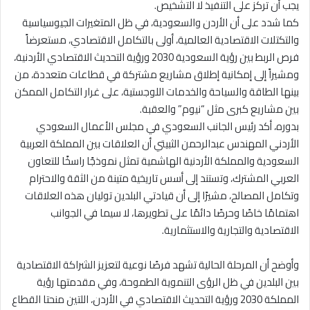
يجب أن تركز على التنفيذ لا التشخيص.
كما شدد على أن الأردن والسعودية، في ظل المتغيرات الجيوسياسية
والتكتلات الاقتصادية العالمية، أولى بالتكامل الاقتصادي، مستعرضاً
فرص الربط بين رؤية السعودية 2030 ورؤية التحديث الاقتصادي الأردنية،
ومشيراً إلى إمكانية إطلاق مشاريع مشتركة في قطاعات متعددة، من
بينها الطاقة والسياحة والخدمات اللوجستية، على غرار التكامل الممكن
بين مشاريع كبرى مثل “نيوم” والعقبة.
بدوره، أكد رئيس الجانب السعودي في مجلس الأعمال السعودي
الأردني المهندس عبدالرحمن الثبيتي أن العلاقات بين المملكة العربية
السعودية والمملكة الأردنية الهاشمية تمثل نموذجًا راسخًا للتعاون
العربي المشترك، وتستند إلى أسس تاريخية متينة من الثقة والاحترام
وتكامل المصالح، مشيرًا إلى أن قيادتي البلدين توليان هذه العلاقات
اهتمامًا خاصًا وحرصًا دائمًا على تطويرها، لا سيما في الجوانب
الاقتصادية والتجارية والاستثمارية.
وأوضح أن المرحلة الحالية تشهد فرصًا نوعية لتعزيز الشراكة الاقتصادية
بين البلدين في ظل الرؤى التنموية الطموحة، وفي مقدمتها رؤية
المملكة 2030 ورؤية التحديث الاقتصادي في الأردن، اللتين منحتا القطاع