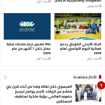
المعلومات واستمرارية الأعمال
منذ 3 أيام
ا
منذ يومين
ل
م
ي
ا
ه
و
ب
ي
البنك الأردني الكويتي يدعم
904 ملايين دينار صادرات تجارة
ع
فعالية اليوم الأولمبي لعام
عمان خلال 7 أشهر من عام
ص
2026
2026
ه
منذ 3 أيام
منذ 3 أيام
ا
ر
ي
الأكثر مشاهدة
ج
م
العيسوي خلال لقائه وفدا من أبناء قرى بني
خ
هاشم من الزرقاء: الأردن يواصل ترسيخ
ا
حضوره العالمي برؤية ملكية تستشرف
ل
المستقبل
ف