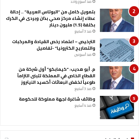
منذ أسبوع واحد
ة
بتمويل كامل من “البوتاس العربية” .. إحالة
عطاء إنشاء مركز صحي بذان وبردى في الكرك
بكلفة (1.5) مليون دينار
منذ 3 أسابيع
الترخيص – اعتماد رخص القيادة والمركبات
والتصاريح الكترونيا” -تفاصيل
منذ أسبوعين
م. أبو هديب: “كيمابكو” أول شركة من
القطاع الخاص في المملكة تتبنى التزاماً
طوعياً لخفض انبعاثات أكسيد النيتروز
منذ 3 أسابيع
وظائف شاغرة لجهة مملوكة للحكومة
منذ 4 أسابيع