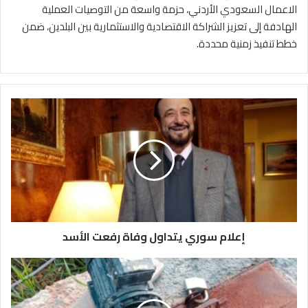
الاعمال السعودي الأردني، حزمة واسعة من التوصيات العملية
الهادفة إلى تعزيز الشراكة الاقتصادية والاستثمارية بين البلدين، ضمن
خطط تنفيذ زمنية محددة.
إ
ع
ل
ا
م
س
و
ر
ي
إعلام سوري يتداول وفاة رفعت الأسد
ي
ت
د
ا
ا
ل
و
م
ل