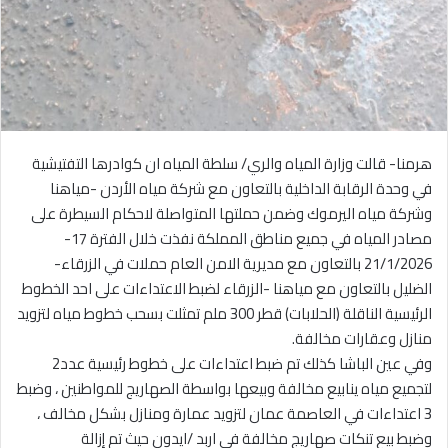
هرمنا- قالت وزارة المياه والري/ سلطة المياه ان كوادرها التفتيشية
في وحدة الرقابة الداخلية بالتعاون مع شركة مياه الأردن -مياهنا
وشركة مياه اليرموك وضمن حملتها المتواصلة لاحكام السيطرة على
مصادر المياه في جميع مناطق المملكة نفذت خلال الفترة 17-
21/1/2026 بالتعاون مع مديرية الامن العام حملات في الزرقاء-
الضليل بالتعاون مع مياهنا -الزرقاء لضبط الاعتداءات على احد الخطوط
الرئيسية الناقلة (الحلابات) قطر 300 ملم تمثلت بسحب خطوط مياه لتزويد
منازل وعقارات مخالفة.
وفي عين الباشا كذلك تم ضبط اعتداءات على خطوط رئيسية عدد2
لتجميع مياه ينابيع مخالفة وبيعها بواسطة الصهاريج للمواطنين ، وضبط
3 اعتداءات في العاصمة عمان لتزويد عمارة ومنازل بشكل مخالف ،
وضبط بيع تنكات صهاريج مخالفة في اربد /ايدون حيث تم إزالة