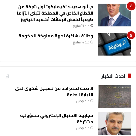
ة
ن
م. أبو هديب: “كيمابكو” أول شركة من
ا
ا
القطاع الخاص في المملكة تتبنى التزاماً
ق
ء
طوعياً لخفض انبعاثات أكسيد النيتروز
ت
ا
منذ 3 أسابيع
ص
ل
وظائف شاغرة لجهة مملوكة للحكومة
ا
د
د
منذ 4 أسابيع
و
ي
ل
ة
ة
ي
ا
ق
ل
و
ح
احدث الاخبار
د
د
ه
ي
لا صحة لمنع احد من تسجيل شكوى لدى
ا
ث
النيابة العامة
ا
ة
منذ يومين
ل
ق
مجابهة الاحتيال الإلكتروني مسؤولية
ط
مشتركة
ا
منذ يومين
ع