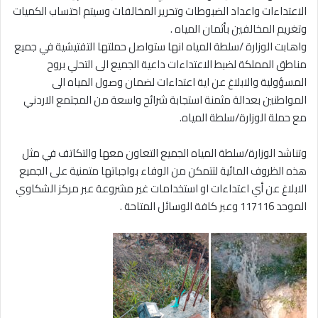
الاعتداءات واعداد الضبوطات وتحرير المخالفات وسيتم احتساب الكميات
وتغريم المخالفين بأثمان المياه .
واهابت الوزارة /سلطة المياه انها ستواصل حملتها التفتيشية في جميع
مناطق المملكة لضبط الاعتداءات داعية الجميع الى التحلي بروح
المسؤولية والابلاغ عن اية اعتداءات لضمان وصول المياه الى
المواطنين بعدالة مثمنة استجابة شرائح واسعة من المجتمع الاردني
مع حملة الوزارة/سلطة المياه.
وتناشد الوزارة/سلطة المياه الجميع التعاون معها والتكاتف في مثل
هذه الظروف المائية لتتمكن من الوفاء بواجباتها متمنية على الجميع
الابلاغ عن أي اعتداءات او استخدامات غير مشروعة عبر مركز الشكاوي
الموحد 117116 وعبر كافة الوسائل المتاحة .