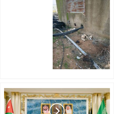
ا
ل
ح
ا
ج