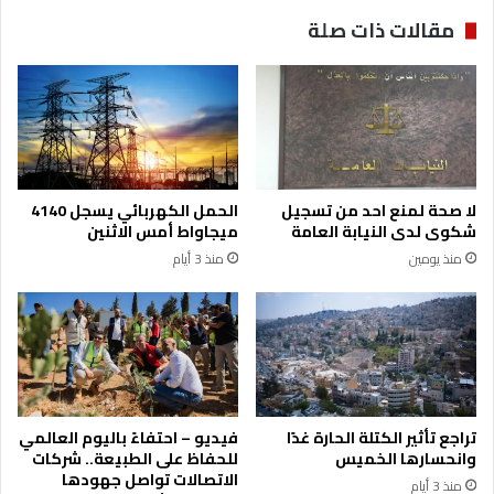
ا
ا
مقالات ذات صلة
ل
ئ
س
ه
ع
ف
و
ع
د
ا
ي
ل
ة
ي
إ
ا
لا صحة لمنع احد من تسجيل
الحمل الكهربائي يسجل 4140
ر
ت
شكوى لدى النيابة العامة
ميجاواط أمس الاثنين
ث
م
منذ يومين
منذ 3 أيام
م
ج
ن
ت
ا
م
ل
ع
ث
ي
ق
ة
ة
:
و
م
تراجع تأثير الكتلة الحارة غدًا
فيديو – احتفاءً باليوم العالمي
ا
س
وانحسارها الخميس
للحفاظ على الطبيعة.. شركات
ل
ا
الاتصالات تواصل جهودها
منذ 3 أيام
ت