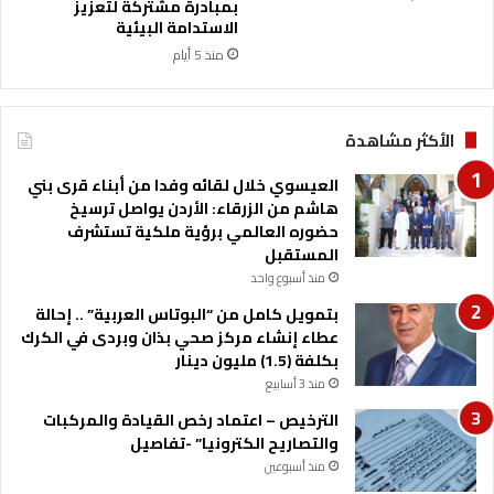
ر
بمبادرة مشتركة لتعزيز
ك
ا
الاستدامة البيئية
ا
ت
منذ 5 أيام
م
ا
ل
ل
يُ
ت
الأكثر مشاهدة
ت
ح
ر
د
العيسوي خلال لقائه وفدا من أبناء قرى بني
ج
ي
هاشم من الزرقاء: الأردن يواصل ترسيخ
م
ث
حضوره العالمي برؤية ملكية تستشرف
ا
ا
المستقبل
ل
ل
ي
منذ أسبوع واحد
ش
و
ا
بتمويل كامل من “البوتاس العربية” .. إحالة
م
م
عطاء إنشاء مركز صحي بذان وبردى في الكرك
إ
ل
بكلفة (1.5) مليون دينار
ل
ر
منذ 3 أسابيع
ى
ك
ش
الترخيص – اعتماد رخص القيادة والمركبات
ي
ر
والتصاريح الكترونيا” -تفاصيل
ز
ا
ة
منذ أسبوعين
ك
ب