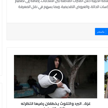
مة الحزبية خلال الفترات الفاصلة بين الانتخابات، إضافة إلى تصميم
دراسات الحالة، والعروض التقديمية، وبما يسهم في نقل المعرفة
ماسنجر
غ
ز
ة
.
.
ا
ل
ب
ر
غزة.. البرد والتلوث يخطفان رضيعا انتظرته
د
و