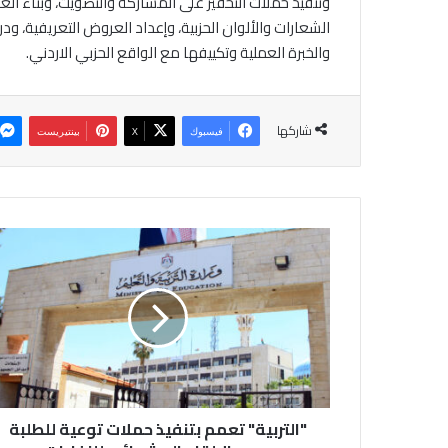
وتنفيذ حملات التحفيز على المشاركة والتصويت، وبناء العلا
الشعارات والألوان الحزبية، وإعداد العروض التعريفية، و
والخبرة العملية وتكييفها مع الواقع الحزبي الاردني.
شاركها
فيسبوك
‫X
بينتيريست
"
ا
ل
ت
ر
ب
ي
ة
"
"التربية" تعمم بتنفيذ حملات توعية للطلبة
ت
ع