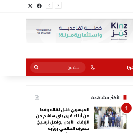
‫X
فيسبوك
الوضع المظلم
بحث
رًا
عن
الأكثر مشاهدة
العيسوي خلال لقائه وفدا
من أبناء قرى بني هاشم من
الزرقاء: الأردن يواصل ترسيخ
حضوره العالمي برؤية