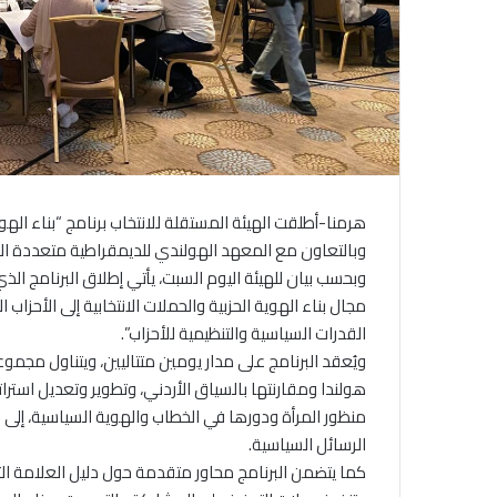
هرمنا-أطلقت الهيئة المستقلة للانتخاب برنامج “بناء الهوي
وبالتعاون مع المعهد الهولندي للديمقراطية متعددة الأ
وبحسب بيان للهيئة اليوم السبت، يأتي إطلاق البرنامج الذ
مجال بناء الهوية الحزبية والحملات الانتخابية إلى الأحزاب
القدرات السياسية والتنظيمية للأحزاب”.
ويُعقد البرنامج على مدار يومين متتاليين، ويتناول مجموع
هولندا ومقارنتها بالسياق الأردني، وتطوير وتعديل استراتيجي
منظور المرأة ودورها في الخطاب والهوية السياسية، إلى 
الرسائل السياسية.
كما يتضمن البرنامج محاور متقدمة حول دليل العلامة التج