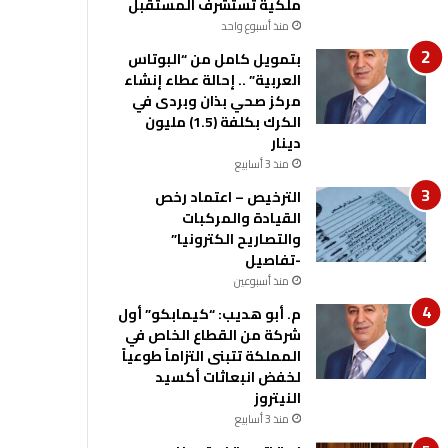
ملكية تستشرف المستقبل
منذ أسبوع واحد
بتمويل كامل من “البوتاس
العربية” .. إحالة عطاء إنشاء
مركز صحي بذان وبردى في
الكرك بكلفة (1.5) مليون
دينار
منذ 3 أسابيع
الترخيص – اعتماد رخص
القيادة والمركبات
والتصاريح الكترونيا”
-تفاصيل
منذ أسبوعين
م. أبو هديب: “كيمابكو” أول
شركة من القطاع الخاص في
المملكة تتبنى التزاماً طوعياً
لخفض انبعاثات أكسيد
النيتروز
منذ 3 أسابيع