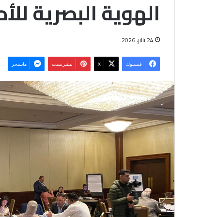
الهوية البصرية للأح
24 يناير، 2026
فيسبوك
‫X
بينتيريست
ماسنجر