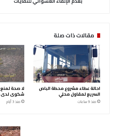
بعدم الإلقاء العشوائي للنفايات
م
م
ب
ت
ن
مقالات ذات صلة
ف
ي
ذ
ح
م
ل
ا
ت
احالة عطاء مشروع محطة الباص
لا صحة لمنع
ت
السريع لمقاول محلي
شكوى لدى ال
و
منذ 9 ساعات
منذ 3 أيام
ع
ي
ة
ل
ل
ط