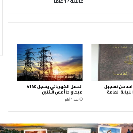
عائلته 17 عاما
ا
ل
ت
ل
و
ث
ي
خ
ط
ف
ا
ن
ر
 احد من تسجيل
الحمل الكهربائي يسجل 4140
ض
نيابة العامة
ميجاواط أمس الاثنين
ي
منذ 4 أيام
ع
ا
ا
ن
ت
ظ