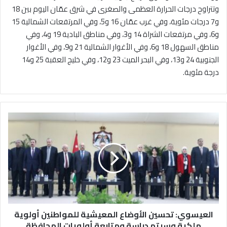
وتتراوح درجات الحرارة العظمى والصغرى في شرق عمّان اليوم بين 18
و7 درجات مئوية، وفي غرب عمّان 16 و5، وفي المرتفعات الشمالية 15
و6، وفي مرتفعات الشراة 14 و3، وفي مناطق البادية 19 و4، وفي
مناطق السهول 18 و6، وفي الأغوار الشمالية 21 و9، وفي الأغوار
الجنوبية 24 و13، وفي البحر الميت 23 و12، وفي خليج العقبة 25 و14
درجة مئوية.
ا
ل
ع
ي
س
و
ي
:
ت
العيسوي: تحسين الأوضاع المعيشية للمواطنين أولوية
ح
س
ملكية وسيتم دراسة ومتابعة أولويات المحافظة