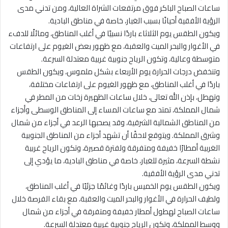
ساعات الصباح الباكر فوق مرتفعات الشراة العالية، ومن تدني مدى
الرؤية الأفقية أحيانًا بسبب الغبار، خاصة في مناطق البادية.
ويكون الطقس يوم الثلاثاء باردًا نسبيًا في أغلب المناطق، ومائلًا للدفء
في الأغوار والبحر الميت والعقبة، مع ظهور بعض الغيوم على ارتفاعات
متوسطة وعالية، وتكون الرياح جنوبية غربية معتدلة السرعة.
وتنخفض درجات الحرارة يوم الأربعاء بشكل ملموس، ويكون الطقس
باردًا في أغلب المناطق، مع ظهور الغيوم على ارتفاعات مختلفة،
وتهطل، بإذن الله تعالى، خلال ساعات الظهيرة زخات من المطر في
شمال المملكة، تمتد مع ساعات المساء إلى المناطق الوسطى وأجزاء
من المناطق الشمالية الشرقية، وقد يصحبها الرعد في أجزاء من شمال
وشرق المملكة. ويتوقع لاحقًا أن تشهد أجزاء من المناطق الجنوبية
الغربية أمطارًا خفيفة ومتفرقة ولفترة قصيرة، وتكون الرياح غربية
نشطة السرعة، مثيرة للغبار، خاصة في مناطق البادية، ما يؤدي إلى
تدني مدى الرؤية الأفقية.
ويكون الطقس يوم الخميس باردًا وغائمًا جزئيًا في أغلب المناطق،
ولطيف الحرارة في الأغوار والبحر الميت والعقبة، مع بقاء الفرصة خلال
ساعات الصباح لهطول أمطار خفيفة ومتفرقة في أجزاء من شمال
ووسط المملكة، وتكون الرياح جنوبية غربية معتدلة السرعة.