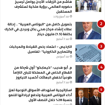
د
م
هاشم من الزرقاء: الأردن يواصل ترسيخ
ر
ن
حضوره العالمي برؤية ملكية تستشرف
ا
ة
المستقبل
س
ت
منذ أسبوع واحد
ة
ل
بتمويل كامل من “البوتاس العربية” .. إحالة
و
ب
عطاء إنشاء مركز صحي بذان وبردى في الكرك
م
ي
بكلفة (1.5) مليون دينار
ت
ا
منذ 3 أسابيع
ا
ح
ب
ت
الترخيص – اعتماد رخص القيادة والمركبات
ع
ي
والتصاريح الكترونيا” -تفاصيل
ة
ا
منذ أسبوعين
أ
ج
و
ا
م. أبو هديب: “كيمابكو” أول شركة من
ل
ت
القطاع الخاص في المملكة تتبنى التزاماً
و
ا
طوعياً لخفض انبعاثات أكسيد النيتروز
ي
ل
منذ 3 أسابيع
ا
ش
ت
ب
استراتيجية استهداف الأسواق النوعية تعزز
ا
ا
أداء البوتاس العربية وتدفع ايراداتها للنمو
ل
ب
بنسبة 28% خلال النصف الأول
م
منذ أسبوع واحد