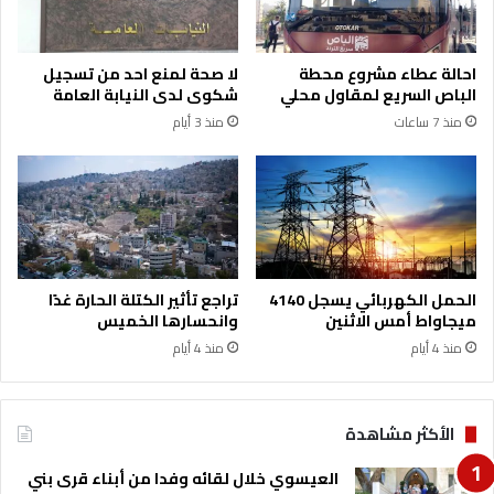
ا
أ
ط
ه
ن
م
احالة عطاء مشروع محطة
لا صحة لمنع احد من تسجيل
ي
ي
الباص السريع لمقاول محلي
شكوى لدى النيابة العامة
ن
ة
منذ 7 ساعات
منذ 3 أيام
أ
ت
و
و
ل
ف
و
ي
ي
ر
ة
ب
م
ي
ل
ئ
الحمل الكهربائي يسجل 4140
تراجع تأثير الكتلة الحارة غدًا
ك
ة
ميجاواط أمس الاثنين
وانحسارها الخميس
ي
ش
منذ 4 أيام
منذ 4 أيام
ة
ب
و
ا
س
ب
ي
ي
الأكثر مشاهدة
ت
ة
م
آ
العيسوي خلال لقائه وفدا من أبناء قرى بني