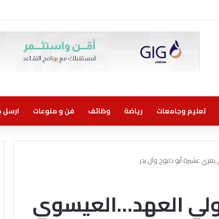
تعليم وجامعات
رياضة
وظائف
فن و منوعات
ارسل خب
عزي عشيرة أبو دلبوح وآل بدر
وولي العهد…العيسوي