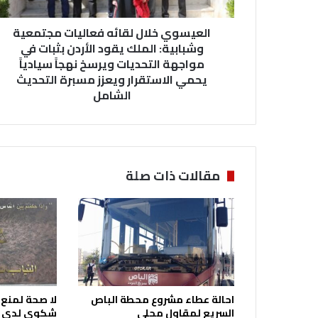
خ
ل
العيسوي خلال لقائه فعاليات مجتمعية
ا
ل
وشبابية: الملك يقود الأردن بثبات في
ل
مواجهة التحديات ويرسخ نهجاً سيادياً
ق
يحمي الاستقرار ويعزز مسبرة التحديث
ا
الشامل
ئ
ه
ف
ع
ا
مقالات ذات صلة
ل
ي
ا
ت
م
ج
ت
م
احالة عطاء مشروع محطة الباص
لا صحة لمنع
ع
السريع لمقاول محلي
شكوى لدى ال
ي