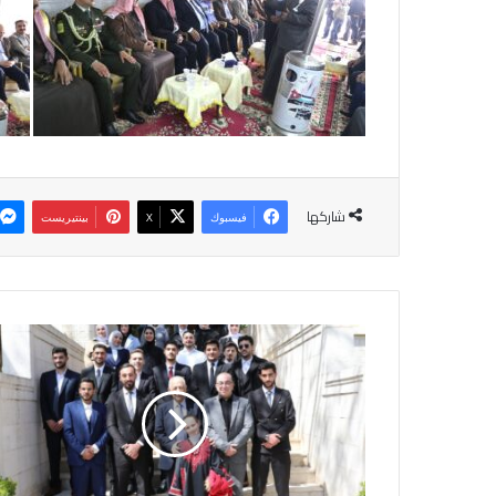
شاركها
فيسبوك
‫X
بينتيريست
ا
ل
ع
ي
س
و
ي