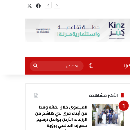
‫X
فيسبوك
الوضع المظلم
بحث
رًا
عن
الأكثر مشاهدة
العيسوي خلال لقائه وفدا
من أبناء قرى بني هاشم من
الزرقاء: الأردن يواصل ترسيخ
حضوره العالمي برؤية