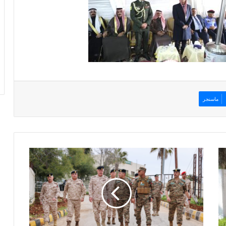
ماسنجر
ر
ئ
ي
س
ا
ل
أ