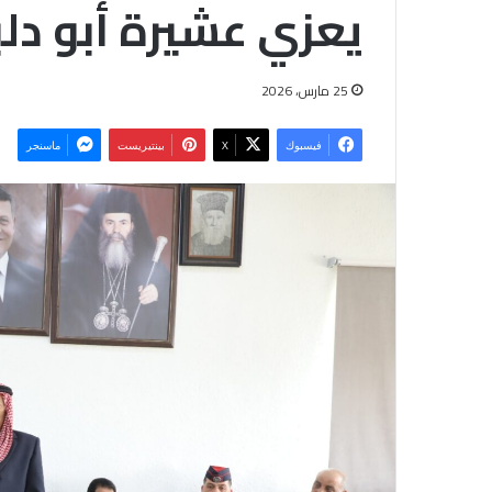
يعزي عشيرة أبو دلب
25 مارس، 2026
فيسبوك
‫X
بينتيريست
ماسنجر