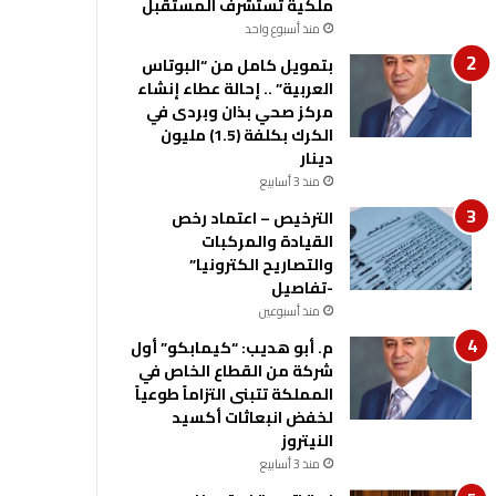
ملكية تستشرف المستقبل
منذ أسبوع واحد
بتمويل كامل من “البوتاس
العربية” .. إحالة عطاء إنشاء
مركز صحي بذان وبردى في
الكرك بكلفة (1.5) مليون
دينار
منذ 3 أسابيع
الترخيص – اعتماد رخص
القيادة والمركبات
والتصاريح الكترونيا”
-تفاصيل
منذ أسبوعين
م. أبو هديب: “كيمابكو” أول
شركة من القطاع الخاص في
المملكة تتبنى التزاماً طوعياً
لخفض انبعاثات أكسيد
النيتروز
منذ 3 أسابيع