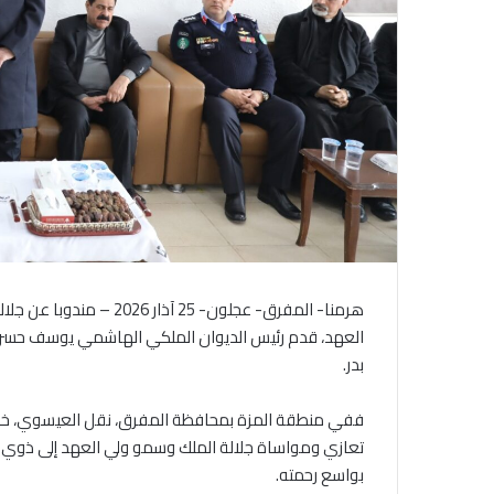
هرمنا- المفرق- عجلون- 25 
العهد، قدم رئيس الديوان الملكي الهاشمي يوسف حسن الع
بدر.
ففي منطقة المزة بمحافظة المفرق، نقل العيسوي، خلال ز
تعازي ومواساة جلالة الملك وسمو ولي العهد إلى ذوي ا
بواسع رحمته.