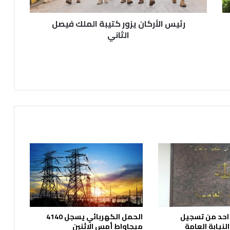
ر
ك
رئيس الأركان يزور كتيبة الملك فيصل
ا
ن
الثاني
ي
ز
و
ر
ك
ت
ي
ب
ة
ا
ل
م
ل
ك
ف
ي
 احد من تسجيل
الحمل الكهربائي يسجل 4140
ص
نيابة العامة
ميجاواط أمس الاثنين
ل