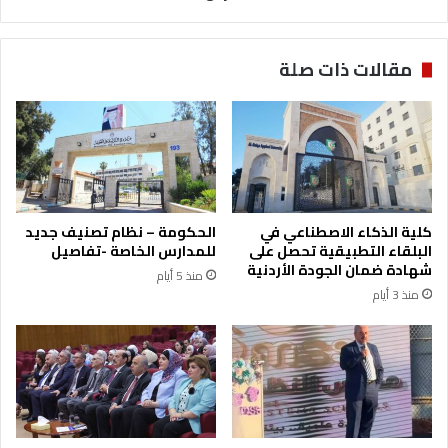
ل
ص
ي
ح
ع
ي
مقالات ذات صلة
د
ب
ة
ي
م
ن
ن
م
ا
ج
ط
م
ق
و
ف
ع
كلية الذكاء الاصطناعي في
الحكومة – نظام تصنيف جديد
ي
ة
البلقاء التطبيقية تحصل على
للمدارس الخاصة -تفاصيل
غ
ا
شهادة ضمان الجودة الأردنية
منذ 5 أيام
ز
ل
منذ 3 أيام
ة
خ
ل
ي
ج
ل
ل
ت