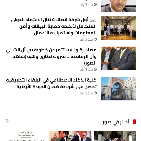
ا
منذ 3 أيام
ل
ك
زين أول شركة اتصالات تنال الاعتماد الدولي
و
المتكامل لأنظمة حماية البيانات وأمن
ي
المعلومات واستمرارية الأعمال
ت
منذ 3 أيام
ي
ي
مصاهرة ونسب تثمر عن خطوبة بين آل الشبلي
ن
وآل الرماضنة… مبروك لطارق وهبة (شاهد
ف
الصور)
ي
منذ 3 أيام
ا
كلية الذكاء الاصطناعي في البلقاء التطبيقية
ل
تحصل على شهادة ضمان الجودة الأردنية
ا
منذ 3 أيام
ر
د
ن
أخبار في صور