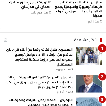
أ
مدارس النظم الحديثة تنظم
“التربية” ترعى إطلاق مبادرة
م
كرنفالًا ترفيهيًا وتعليميًا يجمع
“صحتي في مدرستي”
ي
الطلبة وأولياء الأمور في أجواء
منذ أسبوع واحد
ن
مميزة
–
منذ 7 أيام
ا
ل
أ
الأكثر مشاهدة
ر
د
العيسوي خلال لقائه وفدا من أبناء قرى بني
ن
هاشم من الزرقاء: الأردن يواصل ترسيخ
و
حضوره العالمي برؤية ملكية تستشرف
ا
المستقبل
ل
م
منذ أسبوع واحد
ك
بتمويل كامل من “البوتاس العربية” .. إحالة
ت
عطاء إنشاء مركز صحي بذان وبردى في الكرك
ب
بكلفة (1.5) مليون دينار
ا
منذ 3 أسابيع
ل
ث
الترخيص – اعتماد رخص القيادة والمركبات
ق
والتصاريح الكترونيا” -تفاصيل