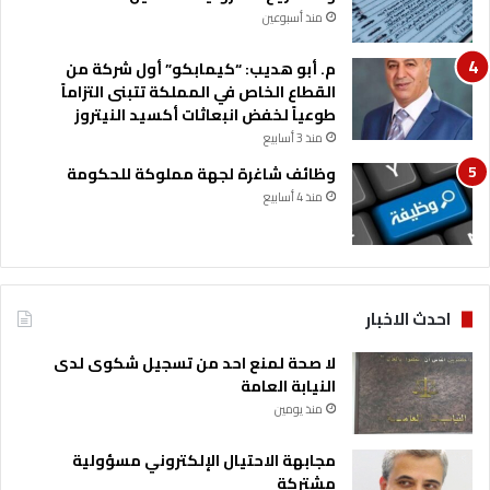
ا
منذ أسبوعين
ف
ي
م. أبو هديب: “كيمابكو” أول شركة من
ا
القطاع الخاص في المملكة تتبنى التزاماً
ل
طوعياً لخفض انبعاثات أكسيد النيتروز
ك
منذ 3 أسابيع
و
وظائف شاغرة لجهة مملوكة للحكومة
ي
منذ 4 أسابيع
ت
ي
ل
خ
د
م
احدث الاخبار
ة
ا
لا صحة لمنع احد من تسجيل شكوى لدى
ل
النيابة العامة
ط
منذ يومين
ل
ب
مجابهة الاحتيال الإلكتروني مسؤولية
ة
مشتركة