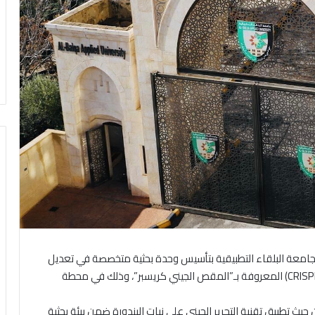
 جامعة البلقاء التطبيقية بتأسيس وحدة بحثية متخصصة في تعديل
صفات نبات البندورة باستخدام تقنية التحرير الجيني (CRISPR-Cas) المعروفة بـ”المقص الجيني كريسبر”، وذلك في محطة
يث تطبيق تقنية التحرير الجيني على نبات البندورة ضمن بيئة بحثية