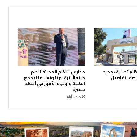
"
ت
ط
ل
ق
ا
ل
ب
ي
ئ
ة
ظام تصنيف جديد
مدارس النظم الحديثة تنظم
ا
اصة -تفاصيل
كرنفالًا ترفيهيًا وتعليميًا يجمع
ل
الطلبة وأولياء الأمور في أجواء
ت
مميزة
ن
منذ 6 أيام
ظ
ي
م
ي
ة
ا
ل