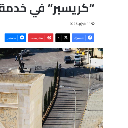
“كريسبر” في خدمة 
11 فبراير، 2026
فيسبوك
‫X
بينتيريست
ماسنجر