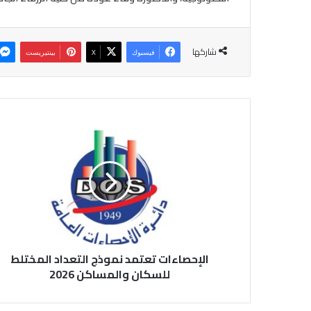
شاركها
فيسبوك
‫X
بينتيريست
ا
ل
إ
ح
ص
ا
ء
ا
ت
الإحصاءات تعتمد نموذج التعداد المختلط
ت
ع
للسكان والمساكن 2026
ت
م