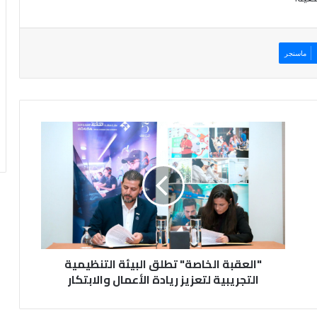
ماسنجر
"
ا
ل
ع
ق
ب
ة
ا
ل
"العقبة الخاصة" تطلق البيئة التنظيمية
خ
ا
التجريبية لتعزيز ريادة الأعمال والابتكار
ص
ة