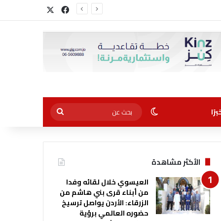
‫X
فيسبوك
الوضع المظلم
بحث
رًا
عن
الأكثر مشاهدة
العيسوي خلال لقائه وفدا
من أبناء قرى بني هاشم من
الزرقاء: الأردن يواصل ترسيخ
حضوره العالمي برؤية