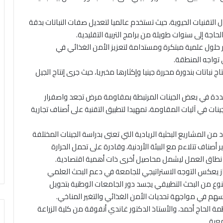
 التقنيات الحيوية، حيث تستخدم عالميا لتعديل صفات النباتات بدقة
لحاجة إلى سنوات طويلة من برامج التربية التقليدية.
وير حلول علمية مبتكرة ومستدامة لتعزيز الأمن الغذائي في
 تواجه المنطقة.
باتات بندورة محررة جينيا وإكثارها مخبريا، حيث جرى إنتاج الجيل
محددة في بعض الجينات المرتبطة بمقاومة مرض تجعد واصفرار
نات في آليات المقاومة، تمهيدا لتطبيق التقنية على أصناف تجارية
 المشاريع البحثية الريادية التي تعنى بدراسة الجينات المختلفة
 أصناف تتلاءم مع البيئة الأردنية، وقادرة على تحمل الحرارة
 نطاق العمل ليشمل محاصيل أخرى ذات أهمية اقتصادية.
جاز يعكس التوجه الاستراتيجي للجامعة في دعم البحث العلمي
 النوع من البحث التطبيقي يجسد دور الجامعات الوطنية بتحويل
ويسهم في مواجهة تحديات الأمن الغذائي والتغير المناخي.
 الحاج أحمد، والأستاذ الدكتور غاندي أنفوقة من كلية الزراعة
عية.