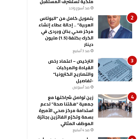
ملكية تستشرف المستقبل
منذ أسبوع واحد
بتمويل كامل من “البوتاس
العربية” .. إحالة عطاء إنشاء
مركز صحي بذان وبردى في
الكرك بكلفة (1.5) مليون
دينار
منذ 3 أسابيع
الترخيص – اعتماد رخص
القيادة والمركبات
والتصاريح الكترونيا”
-تفاصيل
منذ أسبوعين
زين تواصل شراكتها مع
جمعية “همّتنا صحة” لدعم
استدامة مركز صحي الأميرة
بسمة وتكرّم الفائزين بجائزة
الموظف المثالي
منذ 4 أسابيع