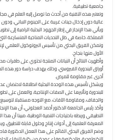
جامعية تطبيقية.
وتعتبر هذه التقنية من أحدث ما توصل إليه العلم في مجال
عالية دون إدخال جينات غريبة على الجينوم النباتي، ودون ا
ويأتي هذا الإنجاز في إطار الجهود البحثية الرامية إلى تط
المملكة، خاصة في ظل التحديات المناخية المتسارعة التي
وتمكن الفريق البحثي من تأسيس البروتوكول العلمي لإنتاج ن
الأول منها بنجاح.
وأظهرت النتائج أن النباتات المنتجة تحتوي على طفرات 
أوراق البندورة الفيروسي، وذلك بهدف دراسة دور هذه الجي
أخرى غير مقاومة للمرض.
ويشكل تأسيس هذه الوحدة البحثية انطلاقة لاحتضان عدد من
للبندورة وتأثيرها على الصفات الإنتاجية، والعمل على تطوير
والجفاف، ومقاومة الآفات، مع التوجه مستقبلا لتوسيع
وأكد رئيس الجامعة الدكتور أحمد العجلوني، أن هذا الإن
التطبيقي وربطه باحتياجات التنمية الوطنية، مبينا أن هذا
المعرفة العلمية إلى أدوات إنتاج وحلول قابلة للتطبيق، 
وضم الفريق البحثي القائم على هذا العمل الدكتورة فاطمة
التكنولوجية، والدكتورة وفاء عودة من كلية الزرقاء الجام