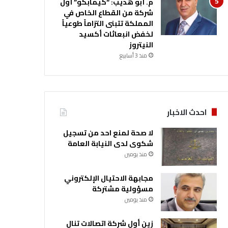
م. أبو هديب: “كيمابكو” أول
شركة من القطاع الخاص في
المملكة تتبنى التزاماً طوعياً
لخفض انبعاثات أكسيد
النيتروز
منذ 3 أسابيع
احدث الاخبار
لا صحة لمنع احد من تسجيل
شكوى لدى النيابة العامة
منذ يومين
مجابهة الاحتيال الإلكتروني
مسؤولية مشتركة
منذ يومين
زين أول شركة اتصالات تنال