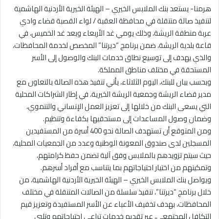
هرمنا- يستعد بنك الملابس الخيري – الهيئة الخيرية الأردنية الهاشمية
لتنفيذ صالة متنقلة في محافظة العقبة / لواء القصبة قضاء وادي
عربة منطقة الريشة، وذلك يومي غد الأربعاء وبعد غد الخميس، في
قاعة بلدية الريشة، ضمن برنامج “ديرتنا” المخصص لخدمة المحافظات،
والذي يهدف إلى توسيع نطاق خدمات البنك والوصول إلى الأسر
المستحقة في مختلف مناطق المملكة.
وبحسب بيان للبنك، اليوم الثلاثاء، يأتي تنفيذ هذه الصالة بالتعاون مع
مدير قضاء الريشة وجمعية الريشة الخيرية، في إطار الشراكات المحلية
التي يسعى البنك من خلالها إلى تعزيز العمل الإنساني والتنموي،
وضمان وصول المساعدات إلى مستحقيها بكفاءة وتنظيم.
ومن المتوقع أن تستهدف الصالة نحو 400 أسرة من المستفيدين
المسجلين لدى صندوق المعونة الوطنية وعدد من الجمعيات المحلية،
حيث سيتم تزويدهم بالملابس وفق آلية تضمن حفظ كرامتهم،
وتمكينهم من اختيار احتياجاتهم بما يتناسب مع أفراد أسرهم.
ويواصل بنك الملابس الخيري – الهيئة الخيرية الأردنية الهاشمية، من
خلال برنامج “ديرتنا”، تنفيذ سلسلة من الصالات المتنقلة في مختلف
المحافظات، بهدف تخفيف الأعباء عن الأسر المستفيدة وتعزيز قيم
التكافل المجتمعي، عبر تقديم خدمات تراعي احتياجاتهم وتلبي