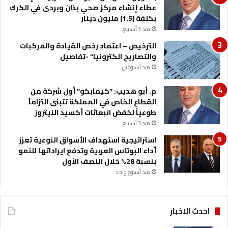
ي
عطاء إنشاء مركز صحي بذان وبردى في الكرك
ة
بكلفة (1.5) مليون دينار
منذ 3 أسابيع
الترخيص – اعتماد رخص القيادة والمركبات
والتصاريح الكترونيا” -تفاصيل
منذ أسبوعين
م. أبو هديب: “كيمابكو” أول شركة من
القطاع الخاص في المملكة تتبنى التزاماً
طوعياً لخفض انبعاثات أكسيد النيتروز
منذ 3 أسابيع
استراتيجية استهداف الأسواق النوعية تعزز
أداء البوتاس العربية وتدفع ايراداتها للنمو
بنسبة 28% خلال النصف الأول
منذ أسبوع واحد
احدث الاخبار