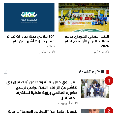
ر
س
ا
و
ر
ق
ي
ا
ة
ل
ا
م
ع
ح
البنك الأردني الكويتي يدعم
904 ملايين دينار صادرات تجارة
ت
ل
فعالية اليوم الأولمبي لعام
عمان خلال 7 أشهر من عام
م
2026
2026
ي
ا
ة
منذ 4 أيام
منذ 4 أيام
د
ت
خ
الأكثر مشاهدة
ص
ص
العيسوي خلال لقائه وفدا من أبناء قرى بني
ا
هاشم من الزرقاء: الأردن يواصل ترسيخ
ت
حضوره العالمي برؤية ملكية تستشرف
ج
المستقبل
ا
م
منذ أسبوع واحد
ع
بتمويل كامل من “البوتاس العربية” .. إحالة