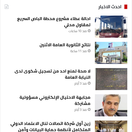
ا
احدث الاخبار
م
ل
احالة عطاء مشروع محطة الباص السريع
ه
لمقاول محلي
ا
منذ 10 ساعات
م
ع
نتائج الثانوية العامة الاثنين
1
0
منذ 11 ساعة
ق
ض
ا
لا صحة لمنع احد من تسجيل شكوى لدى
ي
النيابة العامة
ا
منذ 3 أيام
ن
و
مجابهة الاحتيال الإلكتروني مسؤولية
ع
مشتركة
ي
منذ 3 أيام
ة
زين أول شركة اتصالات تنال الاعتماد الدولي
المتكامل لأنظمة حماية البيانات وأمن