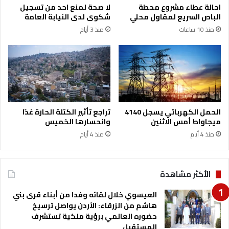
احالة عطاء مشروع محطة
لا صحة لمنع احد من تسجيل
ا
ر
الباص السريع لمقاول محلي
شكوى لدى النيابة العامة
ل
ا
منذ 10 ساعات
منذ 3 أيام
ت
ت
ق
ت
ل
ل
ي
ق
د
ي
و
ا
ت
ل
ح
ق
الحمل الكهربائي يسجل 4140
تراجع تأثير الكتلة الحارة غدًا
م
ب
ميجاواط أمس الاثنين
وانحسارها الخميس
ل
ض
منذ 4 أيام
منذ 4 أيام
ا
ع
ل
ل
م
ى
س
1
الأكثر مشاهدة
ؤ
8
و
ت
العيسوي خلال لقائه وفدا من أبناء قرى بني
ل
ا
هاشم من الزرقاء: الأردن يواصل ترسيخ
ي
ج
حضوره العالمي برؤية ملكية تستشرف
ة
ر
المستقبل