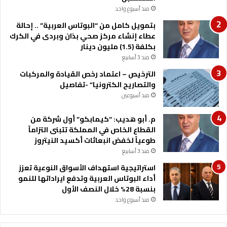
ا
منذ أسبوع واحد
و
بتمويل كامل من “البوتاس العربية” .. إحالة
م
عطاء إنشاء مركز صحي بذان وبردى في الكرك
ر
بكلفة (1.5) مليون دينار
و
منذ 3 أسابيع
ج
ا
الترخيص – اعتماد رخص القيادة والمركبات
ل
والتصاريح الكترونيا” -تفاصيل
ل
منذ أسبوعين
م
خ
م. أبو هديب: “كيمابكو” أول شركة من
د
القطاع الخاص في المملكة تتبنى التزاماً
ر
طوعياً لخفض انبعاثات أكسيد النيتروز
ا
منذ 3 أسابيع
ت
خ
استراتيجية استهداف الأسواق النوعية تعزز
ل
أداء البوتاس العربية وتدفع ايراداتها للنمو
ا
بنسبة 28% خلال النصف الأول
ل
منذ أسبوع واحد
ت
ع