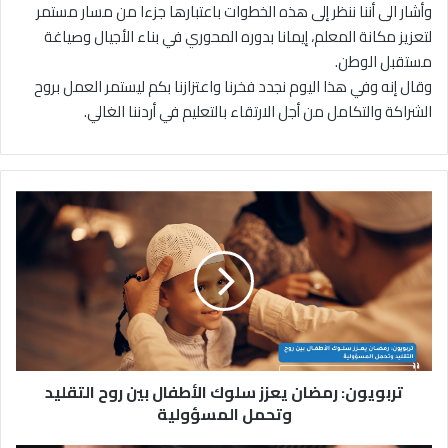
وأشار الى أننا ننظر إلى هذه الخطوات باعتبارها جزءا من مسار مستمر
لتعزيز مكانة المعلم، إيمانا بدوره المحوري في بناء الأجيال وصياغة
مستقبل الوطن.
وقال إنه وفي هذا اليوم نجدد فخرنا واعتزازنا بكم ليستمر العمل بروح
الشراكة والتكامل من أجل الارتقاء بالتعليم في أردننا الغالي.
ت
ر
ب
و
ي
و
ن
:
ر
تربويون: رمضان يعزز سلوك الأطفال بين روح التقليد
م
ض
وتحمل المسؤولية
ا