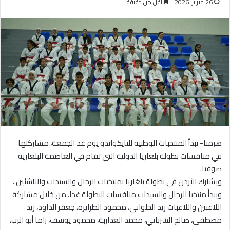
26 فبراير، 2026
أقل من دقيقة
هرمنا- تبدأ المنتخبات الوطنية للتايكواندو يوم غد الجمعة، مشاركتها
في منافسات بطولة بلغاريا الدولية التي تقام في العاصمة البلغارية
صوفيا.
ويشارك الأردن في بطولة بلغاريا بمنتخبات الرجال والسيدات والناشئين .
ويبدأ منتخبا الرجال والسيدات منافسات البطولة غدا، من خلال مشاركة
اللاعبين واللاعبات زيد الحلواني، محمود الطرايرة، جعفر الداود، زيد
مصطفى، صالح الشرباتي، محمد العداربة، محمود يوسف، راما أبو الرب،