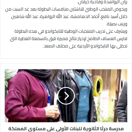
رزان الرواشدة وفادية خرفان.
ويخوض المنتخب الوطني للناشئين منافسات البطولة بعد غد السبت من
خلال أسيد نافع، أحمد الدهامشة، عبد الله الزواهرة، عبد الله شاهين
وزينب بصيلة.
ويشرف على تدريب المنتخبات الوطنية للتايكواندو في هذه البطولة
فارس العساف الطامح لإحراز نتائج مميزة تليق بالسمعة العطرة التي
تحظى بها التايكواندو الأردنية على مختلف الصعد.
م
د
ر
س
ة
ح
ر
ث
ا
مدرسة حرثا الثانوية للبنات الأولى على مستوى المملكة
ا