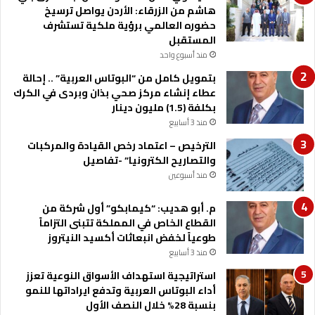
هاشم من الزرقاء: الأردن يواصل ترسيخ
ة
ب
حضوره العالمي برؤية ملكية تستشرف
ا
ا
المستقبل
ل
ب
منذ أسبوع واحد
ي
بتمويل كامل من “البوتاس العربية” .. إحالة
ئ
عطاء إنشاء مركز صحي بذان وبردى في الكرك
ي
بكلفة (1.5) مليون دينار
ة
منذ 3 أسابيع
الترخيص – اعتماد رخص القيادة والمركبات
والتصاريح الكترونيا” -تفاصيل
منذ أسبوعين
م. أبو هديب: “كيمابكو” أول شركة من
القطاع الخاص في المملكة تتبنى التزاماً
طوعياً لخفض انبعاثات أكسيد النيتروز
منذ 3 أسابيع
استراتيجية استهداف الأسواق النوعية تعزز
أداء البوتاس العربية وتدفع ايراداتها للنمو
بنسبة 28% خلال النصف الأول