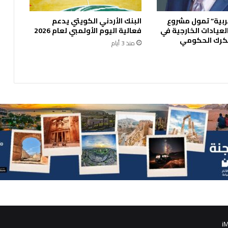
ع
ب
ربية” تمول مشروع
البنك الأردني الكويتي يدعم
ي
لعيادات الخارجية في
فعالية اليوم الأولمبي لعام 2026
ة
رك الحكومي
:
منذ 3 أيام
ا
ل
أ
ر
د
ن
د
و
ل
ة
ر
ا
س
خ
ة
ب
iM
ه