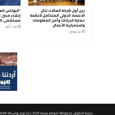
"
ا
زين أول شركة اتصالات تنال
“البوتاس الع
ل
الاعتماد الدولي المتكامل لأنظمة
إنشاء مبنى ا
أ
حماية البيانات وأمن المعلومات
مستشفى الك
ر
واستمرارية الأعمال
منذ 3 أيام
د
منذ يومين
ن
:
ب
ل
ا
م
ث
ي
ل
"
ت
ز
ا
م
ن
جميع الحقوق محفوظة لموقع هرمنا 2026 | مدعوم بواسطة
editi
اً