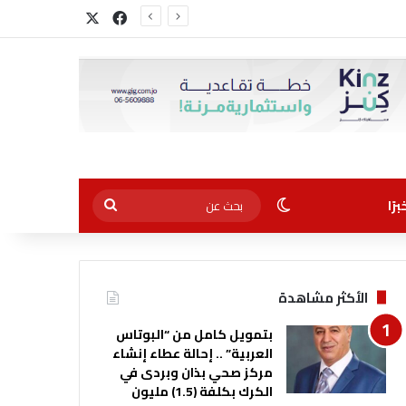
‫X
فيسبوك
الوضع المظلم
بحث
رًا
عن
الأكثر مشاهدة
بتمويل كامل من “البوتاس
العربية” .. إحالة عطاء إنشاء
مركز صحي بذان وبردى في
الكرك بكلفة (1.5) مليون