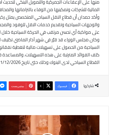
منها على الإعفاءات الجمركية والتمويل البنكي لتحديث أس
المالية للشركات وتمكينها من الوفاء بالتزاماتها والمحا
وأكد حمدان أن قطاع النقل السياحي المتخصص يمثل ركيزة
والوجهات السياحية وتقديم خدمات النقل للوفود والمجموع
على مواكبة أي تحسن مرتقب في الحركة السياحية خلال ال
وكان مجلس الوزراء قد قرَّر في شهر آذار الماضي تكليف ال
السياحية من الحصول على تسهيلات مالية لتغطية نفقاتها 
كلف الفوائد المترتبة على هذه التسهيلات، والمساعدة في
القطاع السياحي لدى البنوك وذلك حتى تاريخ 31/12/2026.
شاركها
فيسبوك
‫X
بينتيريست
ه
ي
ئ