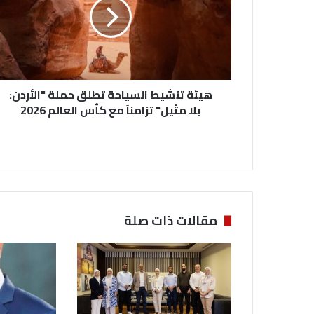
ة
ت
ن
ش
ي
ط
هيئة تنشيط السياحة تطلق حملة "الأردن:
ا
ل
بلا مثيل" تزامناً مع كأس العالم 2026
س
ي
ا
ح
ة
ت
ط
مقالات ذات صلة
ل
ق
ح
م
ل
ة