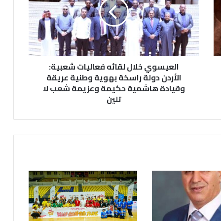
ي
س
و
ي
خ
ل
العيسوي خلال لقائه فعاليات شعبية:
ا
ل
الأردن دولة راسخة بهوية وطنية عريقة
ل
وقيادة هاشمية حكيمة وعزيمة شعب لا
ق
تلين
ا
ئ
ه
ف
ع
ا
ل
ي
ا
ت
ش