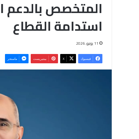
المتخصص بالدعم ا
استدامة القطاع
11 يونيو، 2026
فيسبوك
‫X
بينتيريست
ماسنجر