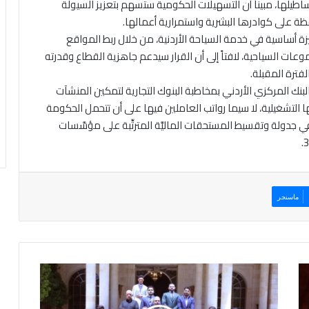
اطيلها، مبيناً أن التسهيلات الحكومية ستسهم بتعزيز السيولة
فظة على كوادرها البشرية واستمرارية أعمالها.
 أساسية في خدمة السياحة الأردنية، من خلال ربط المواقع
ات السياحية، لافتاً إلى أن القرار سيدعم جاهزية القطاع وقدرته
فترة المقبلة.
بنك المركزي الأردني بمخاطبة البنوك التجارية لتمكين المنشآت
التشغيلية، لا سيما رواتب العاملين فيها على أن تتحمل الحكومة
 جدولة وتقسيط المستحقات الماليَّة المترتِّبة على مؤسَّسات
ماسنجر
ا
ل
ع