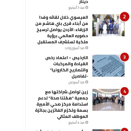
دينار
منذ 3 أسابيع
العيسوي خلال لقائه وفدا
من أبناء قرى بني هاشم من
الزرقاء: الأردن يواصل ترسيخ
حضوره العالمي برؤية
ملكية تستشرف المستقبل
منذ أسبوع واحد
الترخيص – اعتماد رخص
القيادة والمركبات
والتصاريح الكترونيا”
-تفاصيل
منذ أسبوعين
زين تواصل شراكتها مع
جمعية “همّتنا صحة” لدعم
استدامة مركز صحي الأميرة
بسمة وتكرّم الفائزين بجائزة
الموظف المثالي
منذ 4 أسابيع