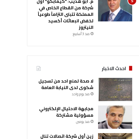
م. أبو هديب: “كيمابكو” أول
شركة من القطاع الخاص في
المملكة تتبنى التزاماً طوعياً
لخفض انبعاثات أكسيد
النيتروز
منذ 3 أسابيع
احدث الاخبار
لا صحة لمنع احد من تسجيل
شكوى لدى النيابة العامة
منذ يوم واحد
مجابهة الاحتيال الإلكتروني
مسؤولية مشتركة
منذ يومين
زين أول شركة اتصالات تنال