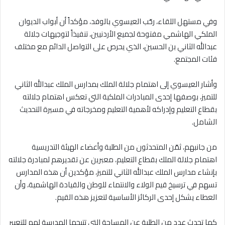
وفي مستهل اللقاء، رحّب العيسوي بالوفد، مؤكداً أن أبواب الديوان
الملكي الهاشمي مفتوحة لجميع الأردنيين، تنفيذاً لتوجيهات جلالة
عبدالله الثاني بن الحسين، الذي يحرص على التواصل الدائم مع مختلف
فئات المجتمع.
وأشار العيسوي إلى اهتمام جلالة الملك بمدارس الملك عبدالله الثاني
للتميز، بوصفها إحدى المبادرات الملكية التي تعكس اهتمام جلالته
بقطاع التعليم وإدراكه لأهمية التعليم ومخرجاته في مسيرة التحديث
الشامل.
من جانبهم، ثمّن المتحدثون من الطلبة وأعضاء الهيئة التدريسية
اهتمام جلالة الملك بقطاع التعليم، معبرين عن تقديرهم لمبادرة جلالته
بإنشاء مدارس الملك عبدالله الثاني للتميز، مؤكدين أن هذه المدارس
تسهم في ترسيخ قيم الولاء والانتماء للوطن والقيادة الهاشمية، وأن
العطاء يشكل إحدى الركائز الأساسية لتعزيز هذه القيم.
كما تحدث عدد من الطلبة عن المساحة التي تتيحها المدرسة لهم للتعبير