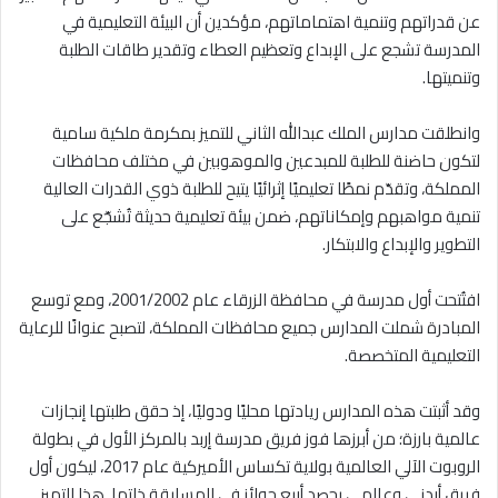
عن قدراتهم وتنمية اهتماماتهم، مؤكدين أن البيئة التعليمية في
المدرسة تشجع على الإبداع وتعظيم العطاء وتقدير طاقات الطلبة
وتنميتها.
وانطلقت مدارس الملك عبدالله الثاني للتميز بمكرمة ملكية سامية
لتكون حاضنة للطلبة للمبدعين والموهوبين في مختلف محافظات
المملكة، وتقدّم نمطًا تعليميًا إثرائيًا يتيح للطلبة ذوي القدرات العالية
تنمية مواهبهم وإمكاناتهم، ضمن بيئة تعليمية حديثة تُشجّع على
التطوير والإبداع والابتكار.
افتُتحت أول مدرسة في محافظة الزرقاء عام 2001/2002، ومع توسع
المبادرة شملت المدارس جميع محافظات المملكة، لتصبح عنوانًا للرعاية
التعليمية المتخصصة.
وقد أثبتت هذه المدارس ريادتها محليًا ودوليًا، إذ حقق طلبتها إنجازات
عالمية بارزة؛ من أبرزها فوز فريق مدرسة إربد بالمركز الأول في بطولة
الروبوت الآلي العالمية بولاية تكساس الأميركية عام 2017، ليكون أول
فريق أردني وعالمي يحصد أربع جوائز في المسابقة ذاتها. هذا التميز