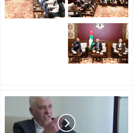
ع
ا
د
ل
ب
ي