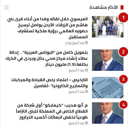
”
ل
الأكثر مشاهدة
م
ر
العيسوي خلال لقائه وفدا من أبناء قرى بني
أ
هاشم من الزرقاء: الأردن يواصل ترسيخ
ة
حضوره العالمي برؤية ملكية تستشرف
ا
المستقبل
ل
منذ أسبوع واحد
ع
بتمويل كامل من “البوتاس العربية” .. إحالة
ا
عطاء إنشاء مركز صحي بذان وبردى في الكرك
ل
بكلفة (1.5) مليون دينار
م
منذ 3 أسابيع
ي
الترخيص – اعتماد رخص القيادة والمركبات
والتصاريح الكترونيا” -تفاصيل
منذ 3 أسابيع
م. أبو هديب: “كيمابكو” أول شركة من
القطاع الخاص في المملكة تتبنى التزاماً
طوعياً لخفض انبعاثات أكسيد النيتروز
منذ 3 أسابيع