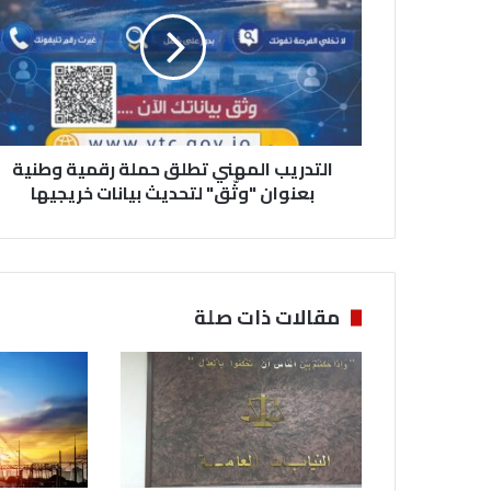
ت
د
ر
ي
ب
ا
ل
التدريب المهني تطلق حملة رقمية وطنية
م
ه
بعنوان "وثّق" لتحديث بيانات خريجيها
ن
ي
ت
ط
ل
مقالات ذات صلة
ق
ح
م
ل
ة
ر
ق
م