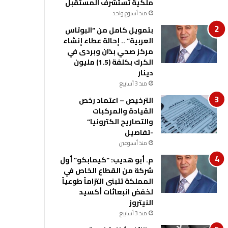
ملكية تستشرف المستقبل
منذ أسبوع واحد
بتمويل كامل من “البوتاس
العربية” .. إحالة عطاء إنشاء
مركز صحي بذان وبردى في
الكرك بكلفة (1.5) مليون
دينار
منذ 3 أسابيع
الترخيص – اعتماد رخص
القيادة والمركبات
والتصاريح الكترونيا”
-تفاصيل
منذ أسبوعين
م. أبو هديب: “كيمابكو” أول
شركة من القطاع الخاص في
المملكة تتبنى التزاماً طوعياً
لخفض انبعاثات أكسيد
النيتروز
منذ 3 أسابيع