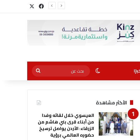
‫X
فيسبوك
الوضع المظلم
بحث
رًا
عن
الأكثر مشاهدة
العيسوي خلال لقائه وفدا
من أبناء قرى بني هاشم من
الزرقاء: الأردن يواصل ترسيخ
حضوره العالمي برؤية