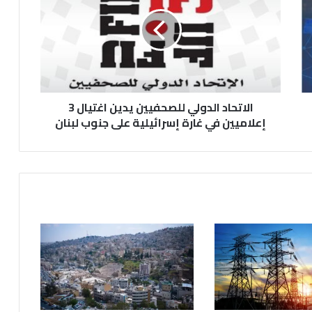
ا
ت
ح
ا
د
ا
ل
الاتحاد الدولي للصحفيين يدين اغتيال 3
د
و
إعلاميين في غارة إسرائيلية على جنوب لبنان
ل
ي
ل
ل
ص
ح
ف
ي
ي
ن
ي
د
ي