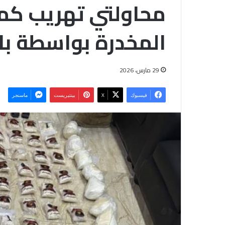
محاولتي تهريب كمي
المخدرة بواسطة با
29 مارس، 2026
فيسبوك
‫X
بينتيريست
ماسنجر