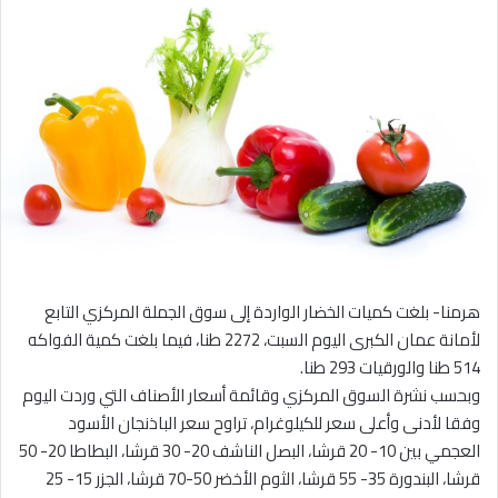
هرمنا- بلغت كميات الخضار الواردة إلى سوق الجملة المركزي التابع
لأمانة عمان الكبرى اليوم السبت، 2272 طنا، فيما بلغت كمية الفواكه
514 طنا والورقيات 293 طنا.
وبحسب نشرة السوق المركزي وقائمة أسعار الأصناف التي وردت اليوم
وفقا لأدنى وأعلى سعر للكيلوغرام، تراوح سعر الباذنجان الأسود
العجمي بين 10- 20 قرشا، البصل الناشف 20- 30 قرشا، البطاطا 20- 50
قرشا، البندورة 35- 55 قرشا، الثوم الأخضر 50-70 قرشا، الجزر 15- 25