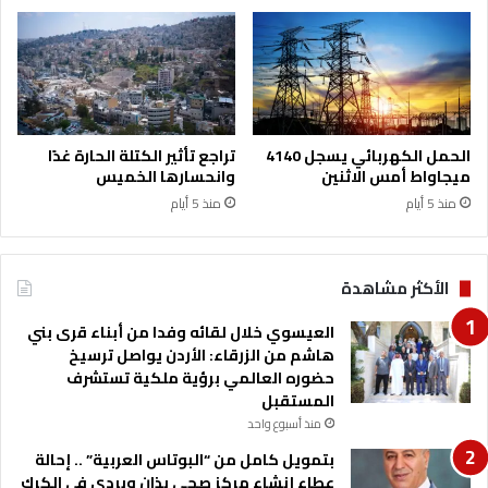
ة
ا
د
ر
ا
ت
ا
ل
الحمل الكهربائي يسجل 4140
تراجع تأثير الكتلة الحارة غدًا
أ
ميجاواط أمس الاثنين
وانحسارها الخميس
ر
منذ 5 أيام
منذ 5 أيام
د
ن
ي
ة
الأكثر مشاهدة
ل
ل
العيسوي خلال لقائه وفدا من أبناء قرى بني
س
هاشم من الزرقاء: الأردن يواصل ترسيخ
و
حضوره العالمي برؤية ملكية تستشرف
ق
المستقبل
ا
منذ أسبوع واحد
ل
بتمويل كامل من “البوتاس العربية” .. إحالة
أ
عطاء إنشاء مركز صحي بذان وبردى في الكرك