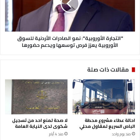
ر
ج
ا
ا
ت
ر
م
ة
ن
ا
ت
"التجارة الأوروبية": نمو الصادرات الأردنية للسوق
ل
د
أ
الأوروبية يعزز فرص توسعها ويدعم حضورها
ن
و
ي
ر
ا
و
مقالات ذات صلة
ل
ب
ر
ي
ؤ
ة
ي
"
ة
:
ا
ن
ل
م
أ
و
احالة عطاء مشروع محطة
لا صحة لمنع احد من تسجيل
ف
ا
الباص السريع لمقاول محلي
شكوى لدى النيابة العامة
ق
ل
منذ يوم واحد
منذ 4 أيام
ي
ص