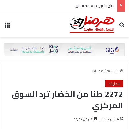
نتائج الثانوية العامة الاثنين
بحث عن
الق
الرئيسية
/
محليات
محليات
2272 طنا من الخضار ترد السوق
المركزي
4 أبريل، 2026
أقل من دقيقة