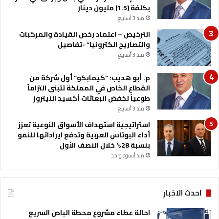
و
بكلفة (1.5) مليون دينار
ر
منذ 3 أسابيع
و
ب
الترخيص – اعتماد رخص القيادة والمركبات
ي
والتصاريح الكترونيا” -تفاصيل
ة
منذ 3 أسابيع
ي
ع
م. أبو هديب: “كيمابكو” أول شركة من
ز
القطاع الخاص في المملكة تتبنى التزاماً
ز
طوعياً لخفض انبعاثات أكسيد النيتروز
ف
منذ 3 أسابيع
ر
ص
استراتيجية استهداف الأسواق النوعية تعزز
ت
أداء البوتاس العربية وتدفع ايراداتها للنمو
و
بنسبة 28% خلال النصف الأول
س
منذ أسبوع واحد
ع
ه
ا
احدث الاخبار
و
ي
احالة عطاء مشروع محطة الباص السريع
د