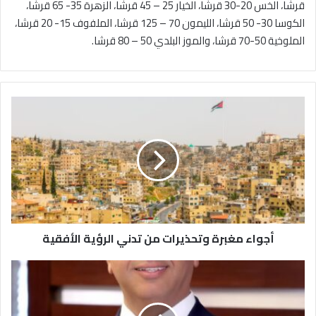
قرشا، الخس 20-30 قرشا، الخيار 25 – 45 قرشا، الزهرة 35- 65 قرشا،
الكوسا 30- 50 قرشا، الليمون 70 – 125 قرشا، الملفوف 15- 20 قرشا،
الملوخية 50-70 قرشا، والموز البلدي 50 – 80 قرشا.
أ
ج
و
ا
ء
م
غ
ب
ر
أجواء مغبرة وتحذيرات من تدني الرؤية الأفقية
ة
و
ت
"
ح
ا
ذ
ل
ي
ت