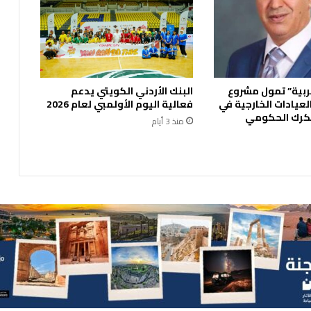
ي
ا
ل
ف
ا
ع
ربية” تمول مشروع
البنك الأردني الكويتي يدعم
ل
لعيادات الخارجية في
فعالية اليوم الأولمبي لعام 2026
ي
رك الحكومي
ج
منذ 3 أيام
س
د
ج
ه
و
د
ا
ل
م
ل
ك
ف
ي