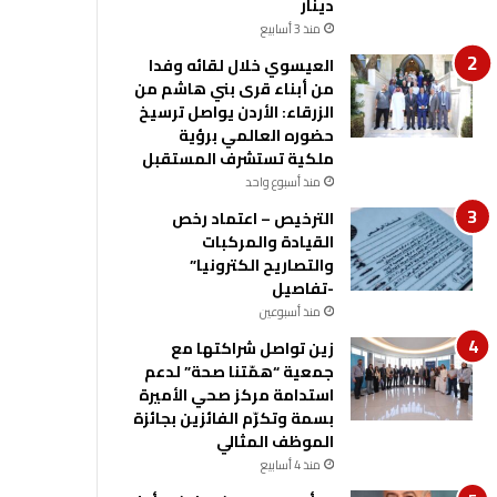
دينار
منذ 3 أسابيع
العيسوي خلال لقائه وفدا
من أبناء قرى بني هاشم من
الزرقاء: الأردن يواصل ترسيخ
حضوره العالمي برؤية
ملكية تستشرف المستقبل
منذ أسبوع واحد
الترخيص – اعتماد رخص
القيادة والمركبات
والتصاريح الكترونيا”
-تفاصيل
منذ أسبوعين
زين تواصل شراكتها مع
جمعية “همّتنا صحة” لدعم
استدامة مركز صحي الأميرة
بسمة وتكرّم الفائزين بجائزة
الموظف المثالي
منذ 4 أسابيع