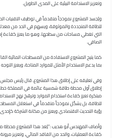
وتعزيز الاستدامة البيئية على المدى الطويل.
ويُجسد المشروع نموذجاً متقدماً في توظيف التقنيات الحدي
للطاقة المتجددة والموثوقة، ويسهم في الحد من معدلات ت
التي تغطي مساحات من سطحها، وهو ما يعزز كفاءة إدارة
الصافي.
كما يتيح المشروع الاستفادة من المسطحات المائية القا
بما يدعم الاستخدام الأمثل للموارد المتاحة، ويعزز التوجه
وفي تعليقه على إطلاق هذا المشروع، قال رئيس مجلس إد
إطلاق أول محطة طاقة شمسية عائمة في المملكة خطوة اس
مبتكرة تعزز كفاءة استخدام الموارد وترسّخ نهج الاستدا
للطاقة، بل يشكّل نموذجاً متقدماً في استغلال المسطحات
رؤية التحديث الاقتصادي ويعزز من مكانة الشركة كإحدى ال
وأضاف المهندس أبو هديب :”يُعد هذا المشروع محطة م
كفاءة العمليات، والحد من الفاقد المائي، وتعزيز مرونة ا