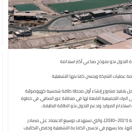
دة التحول نحو نموذج صناعي أكثر استدامة
دامة عمليات الشركة ويحسن كفاءتها التشغيلية
لعمل بتنفيذ مشروع إنشاء أول محطة طاقة شمسية كهروضوئية
روة، والمقامة على البرك التجميعية التابعة لها في منطقة غور الصافي، في خطوة
ستخدام الموارد وتدعم التحول نحو الطاقة النظيفة..
ويأتي هذا المشروع ضمن رؤية الشركة الاستراتيجية للطاقة (2021–2030)، والتي تستهدف توسيع الاعتماد على مصادر
تها، بما يسهم في تحسين الكفاءة التشغيلية وخفض التكاليف