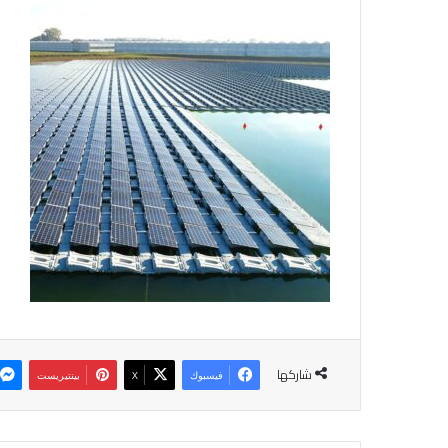
شاركها
فيسبوك
‫X
بينتيريست