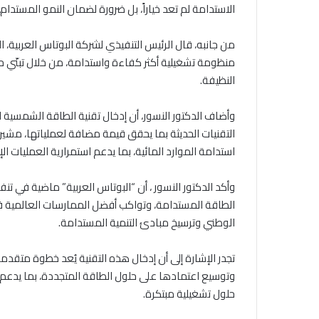
الاستدامة لم تعد خياراً، بل ضرورة لضمان النمو المستدام.
من جانبه، قال الرئيس التنفيذي لشركة البوتاس العربية، ا
منظومة تشغيلية أكثر كفاءة واستدامة، من خلال تبنّي حلول
النظيفة.
وأضاف الدكتور النسور، أن إدخال تقنية الطاقة الشمسي
التقنيات الحديثة بما يحقق قيمة مضافة لعملياتها، مشير
استدامة الموارد المائية، بما يدعم استمرارية العمليات ا
وأكد الدكتور النسور ، أن “البوتاس العربية” ماضية في تن
الطاقة المستدامة، وتواكب أفضل الممارسات العالمية ف
الوطني وترسيخ مبادئ التنمية المستدامة.
تجدر الإشارة إلى أن إدخال هذه التقنية يُعد خطوة متقد
وتوسيع اعتمادها على حلول الطاقة المتجددة، بما يدعم 
حلول تشغيلية مبتكرة.