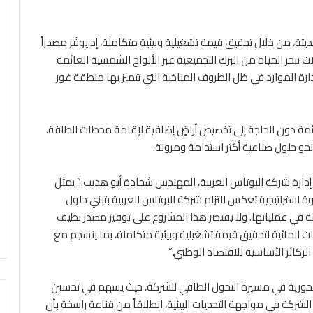
ثة، من خلال تحقيق قيمة تشغيلية وبيئية متكاملة، إذ يوفّر مصدراً
بخر المياه من البرك التجميعية عبر الألواح الشمسية العائمة
 الموارد في ظل الظروف المناخية التي تتميز بها منطقة غور
ئمة دون الحاجة إلى تخصيص أراضٍ إضافية لإقامة محطات الطاقة،
 نحو حلول صناعية أكثر استدامة ومرونة.
ارة شركة البوتاس العربية، المهندس شحادة أبو هديب:” يمثل
تراتيجية تعكس التزام شركة البوتاس العربية بتبني حلول
مة في عملياتها. ولا يقتصر هذا المشروع على توفير مصدر نظيف
 المائية لتحقيق قيمة تشغيلية وبيئية متكاملة، بما ينسجم مع
ركائز الأساسية للاقتصاد الوطني.”
حورية في مسيرة التحول الطاقي للشركة، حيث يسهم في تحسين
لشركة في مواجهة التحديات البيئية، انطلاقاً من قناعة راسخة بأن