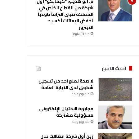
م. أبو هديب: “كيمابكو” أول
شركة من القطاع الخاص في
المملكة تتبنى التزاماً طوعياً
لخفض انبعاثات أكسيد
النيتروز
منذ 3 أسابيع
احدث الاخبار
لا صحة لمنع احد من تسجيل
شكوى لدى النيابة العامة
منذ يوم واحد
مجابهة الاحتيال الإلكتروني
مسؤولية مشتركة
منذ يوم واحد
زين أول شركة اتصالات تنال