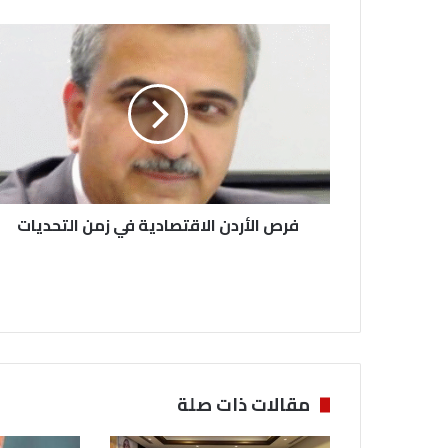
ف
ر
ص
ا
ل
أ
ر
د
ن
فرص الأردن الاقتصادية في زمن التحديات
ا
ل
ا
ق
ت
ص
ا
د
ي
مقالات ذات صلة
ة
ف