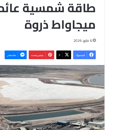
ميجاواط ذروة
6 مايو، 2026
فيسبوك
‫X
بينتيريست
ماسنجر