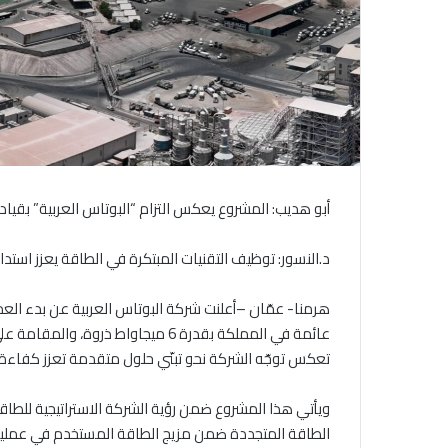
أبو هديب: المشروع يعكس التزام “البوتاس العربية” بقيا
د.النسور: توظيف التقنيات المبتكرة في الطاقة يعزز است
هرمنا- عمّان –أعلنت شركة البوتاس العربية عن بدء ا
عائمة في المملكة بقدرة 6 ميجاواط ذ
تعكس توجّه الشركة نحو تبنّي حلول متقدمة تعزز كفاءة ا
الطاقة المتجددة ضمن مزيج الطاقة المستخدم في عمليا