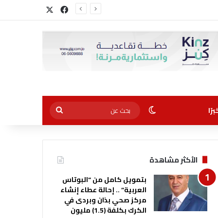
‫X
فيسبوك
الوضع المظلم
بحث
رًا
عن
الأكثر مشاهدة
بتمويل كامل من “البوتاس
العربية” .. إحالة عطاء إنشاء
مركز صحي بذان وبردى في
الكرك بكلفة (1.5) مليون