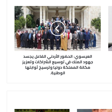
ا
ل
ع
ي
س
و
ي
:
ا
العيسوي: الحضور الأردني الفاعل يجسد
ل
ح
جهود الملك في توسيع الشراكات وتعزيز
ض
مكانة المملكة دوليا وترسيخ ثوابتها
و
الوطنية.
ر
ا
ل
أ
ر
د
ن