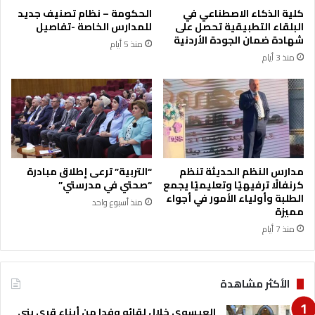
6
ن
كلية الذكاء الاصطناعي في
الحكومة – نظام تصنيف جديد
"
ق
البلقاء التطبيقية تحصل على
للمدارس الخاصة -تفاصيل
ل
شهادة ضمان الجودة الأردنية
منذ 5 أيام
م
منذ 3 أيام
ب
ا
ش
ر
ة
و
م
ن
مدارس النظم الحديثة تنظم
“التربية” ترعى إطلاق مبادرة
ت
كرنفالًا ترفيهيًا وتعليميًا يجمع
“صحتي في مدرستي”
ظ
الطلبة وأولياء الأمور في أجواء
منذ أسبوع واحد
م
مميزة
ة
منذ 7 أيام
م
ن
ا
الأكثر مشاهدة
ر
ب
العيسوي خلال لقائه وفدا من أبناء قرى بني
د