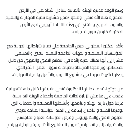
وضم الوفد مديرة الهيئة الألمانية للتبادل الأكاديمي في الأردن
الدكتورة هبة الله فتحي، وملحق/مدير مشاريع تنمية المهارات والتعليم
والتدريب المهني والتقني في بعثة الاتحاد الأوروبي لدى الأردن
الدكتورة كارمن فويجت-جراف.
وأكد الدكتور العجلوني، حرص الجامعة على تعزيز شراكاتها الدولية مع
المؤسسات التعليمية والجهات الداعمة للتعليم التقني والتطبيقي،
مشيرا إلى أنها تمتلك تجربة رائدة في التعليم التقني والمهني من خلال
تخصصاتها وبرامجها المرتبطة باحتياجات سوق العمل، الأمر الذي
يجعلها شريكا مهما في مشاريع التدريب والتأهيل وتنمية المهارات.
من جهتها، قدمت خلالها الدكتورة فتحي وفريقها خلال جلسة تعريفية
عقدت على هامش الزيارة لطلبة الجامعة وأعضاء الهيئة التدريسية،
عرضا حول تاريخ الهيئة وبرامجها وأنشطتها المختلفة والخدمات التي
توفرها للطلبة والباحثين، إضافة إلى المنح الدراسية المتاحة لدرجتي
الدبلوم التقني والبكالوريوس وفرص الدراسات العليا والماجستير
والدكتوراه، إلى جانب برامج تمويل المشاريع الأكاديمية والبحثية وبرامج