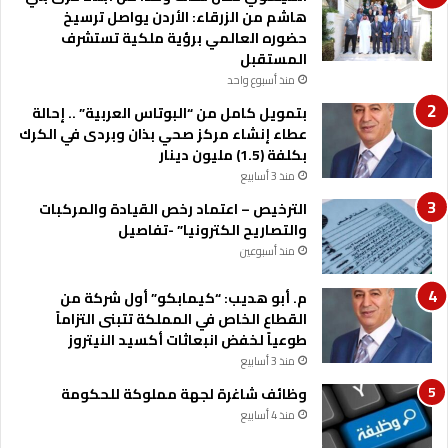
هاشم من الزرقاء: الأردن يواصل ترسيخ
إ
حضوره العالمي برؤية ملكية تستشرف
ل
المستقبل
ى
منذ أسبوع واحد
ا
ل
بتمويل كامل من “البوتاس العربية” .. إحالة
م
عطاء إنشاء مركز صحي بذان وبردى في الكرك
د
بكلفة (1.5) مليون دينار
ي
منذ 3 أسابيع
ن
الترخيص – اعتماد رخص القيادة والمركبات
ة
والتصاريح الكترونيا” -تفاصيل
ا
ل
منذ أسبوعين
ط
ب
م. أبو هديب: “كيمابكو” أول شركة من
ي
القطاع الخاص في المملكة تتبنى التزاماً
ة
طوعياً لخفض انبعاثات أكسيد النيتروز
منذ 3 أسابيع
وظائف شاغرة لجهة مملوكة للحكومة
منذ 4 أسابيع