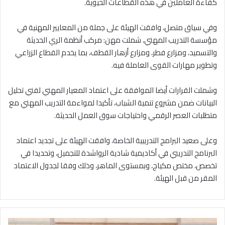
كفاءة العاملين في هذه القطاعات الحيوية.
​وفي سياق متصل، وافقت الهيئة على جملة من المعايير المهنية في
مؤسسة التدريب المهني، شملت مهن: مركب أنظمة الري الحديثة
والتسميد، ومزارع فطر، ومزارع أزهار القطف، بما يخدم القطاع الزراعي
وتطوير مهارات القوى العاملة فيه.
​وشملت القرارات أيضا الموافقة على اعتماد المعيار المهني لفني تحليل
البيانات ضمن مشروع تنمية الشباب، تأكيدا لمواءمة التدريب المهني مع
متطلبات العصر الرقمي واحتياجات سوق العمل الحديثة.
​وعلى صعيد البرامج التدريبية الخاصة، وافقت الهيئة على تجديد اعتماد
البرنامج التدريبي في أكاديمية شادية الرواشدة للتجميل، وتحديدا في
تخصص، مختص مكياج، وبمستوى الماهر، وذلك وفقا لجدول الاعتماد
المقر من قبل الهيئة.
ا