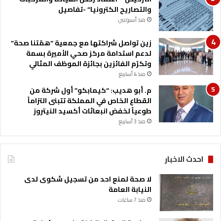
والتصاريح الكترونيا” -تفاصيل
س
ا
منذ أسبوعين
ح
ل
زين تواصل شراكتها مع جمعية “همّتنا صحة”
ا
لدعم استدامة مركز صحي الأميرة بسمة
ل
وتكرّم الفائزين بجائزة الموظف المثالي
غ
منذ 4 أسابيع
ر
م. أبو هديب: “كيمابكو” أول شركة من
ب
القطاع الخاص في المملكة تتبنى التزاماً
ي
طوعياً لخفض انبعاثات أكسيد النيتروز
منذ 3 أسابيع
احدث الاخبار
لا صحة لمنع احد من تسجيل شكوى لدى
النيابة العامة
منذ 7 ساعات