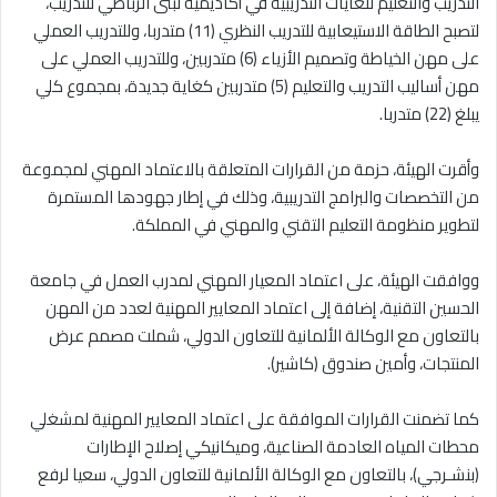
التدريب والتعليم للغايات التدريبية في أكاديمية لبنى الرباطي للتدريب،
لتصبح الطاقة الاستيعابية للتدريب النظري (11) متدربا، وللتدريب العملي
على مهن الخياطة وتصميم الأزياء (6) متدربين، وللتدريب العملي على
مهن أساليب التدريب والتعليم (5) متدربين كغاية جديدة، بمجموع كلي
يبلغ (22) متدربا.
وأقرت الهيئة، حزمة من القرارات المتعلقة بالاعتماد المهني لمجموعة
من التخصصات والبرامج التدريبية، وذلك في إطار جهودها المستمرة
لتطوير منظومة التعليم التقني والمهني في المملكة.
​ووافقت الهيئة، على اعتماد المعيار المهني لمدرب العمل في جامعة
الحسين التقنية، إضافة إلى اعتماد المعايير المهنية لعدد من المهن
بالتعاون مع الوكالة الألمانية للتعاون الدولي، شملت مصمم عرض
المنتجات، وأمين صندوق (كاشير).
​كما تضمنت القرارات الموافقة على اعتماد المعايير المهنية لمشغلي
محطات المياه العادمة الصناعية، وميكانيكي إصلاح الإطارات
(بنشـرجي)، بالتعاون مع الوكالة الألمانية للتعاون الدولي، سعيا لرفع