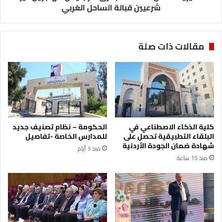
ا
د
شرعيين قبالة الساحل الغربي
ن
ا
ي
ن
ة
1
مقالات ذات صلة
م
4
ن
ش
ا
خ
ل
ص
د
ا
و
ب
ر
غ
ي
ر
كلية الذكاء الاصطناعي في
الحكومة – نظام تصنيف جديد
ا
ق
البلقاء التطبيقية تحصل على
للمدارس الخاصة -تفاصيل
ل
ق
شهادة ضمان الجودة الأردنية
منذ 3 أيام
ن
ا
منذ 15 ساعة
س
ر
و
ب
ي
ي
ت
ق
ح
ل
ت
م