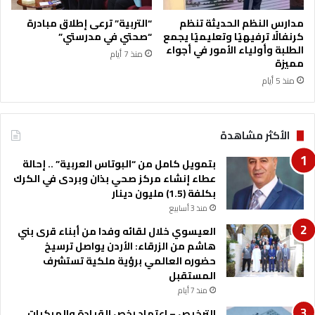
س
ه
ن
ا
مدارس النظم الحديثة تنظم
“التربية” ترعى إطلاق مبادرة
1
ج
كرنفالًا ترفيهيًا وتعليميًا يجمع
“صحتي في مدرستي”
9
ر
الطلبة وأولياء الأمور في أجواء
منذ 7 أيام
ي
مميزة
ن
منذ 5 أيام
غ
ي
ر
الأكثر مشاهدة
ش
ر
بتمويل كامل من “البوتاس العربية” .. إحالة
ع
عطاء إنشاء مركز صحي بذان وبردى في الكرك
ي
بكلفة (1.5) مليون دينار
ي
منذ 3 أسابيع
ن
ق
العيسوي خلال لقائه وفدا من أبناء قرى بني
ب
هاشم من الزرقاء: الأردن يواصل ترسيخ
ا
حضوره العالمي برؤية ملكية تستشرف
ل
المستقبل
ة
منذ 7 أيام
ا
الترخيص – اعتماد رخص القيادة والمركبات
ل