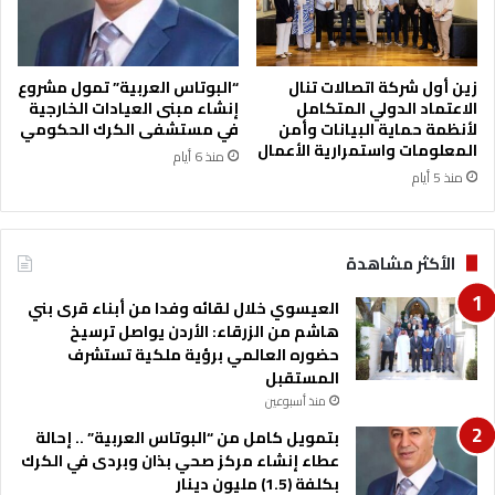
ي
ل
غ
ا
زين أول شركة اتصالات تنال
“البوتاس العربية” تمول مشروع
ي
الاعتماد الدولي المتكامل
إنشاء مبنى العيادات الخارجية
لأنظمة حماية البيانات وأمن
في مستشفى الكرك الحكومي
ا
المعلومات واستمرارية الأعمال
ت
منذ 6 أيام
ا
منذ 5 أيام
ل
ت
ج
الأكثر مشاهدة
س
ي
العيسوي خلال لقائه وفدا من أبناء قرى بني
ر
هاشم من الزرقاء: الأردن يواصل ترسيخ
حضوره العالمي برؤية ملكية تستشرف
المستقبل
منذ أسبوعين
بتمويل كامل من “البوتاس العربية” .. إحالة
عطاء إنشاء مركز صحي بذان وبردى في الكرك
بكلفة (1.5) مليون دينار