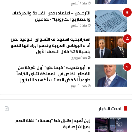
منذ 4 أسابيع
الترخيص – اعتماد رخص القيادة والمركبات
والتصاريح الكترونيا” -تفاصيل
منذ 3 أسابيع
استراتيجية استهداف الأسواق النوعية تعزز
أداء البوتاس العربية وتدفع ايراداتها للنمو
بنسبة 28% خلال النصف الأول
منذ أسبوعين
م. أبو هديب: “كيمابكو” أول شركة من
القطاع الخاص في المملكة تتبنى التزاماً
طوعياً لخفض انبعاثات أكسيد النيتروز
منذ 3 أسابيع
احدث الاخبار
زين تُعيد إطلاق خط “بسمة+” لفئة الصم
بميزات إضافية