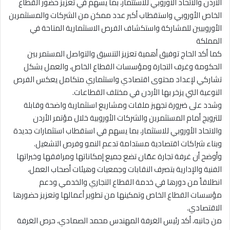
الأردن والاتحاد الأوروبي للاستثمار، بما يسهم في تعزيز حضور القطاع
الخاص الأوروبي واستقطاب أكبر عدد ممكن من الشركات والمستثمرين
الأوروبيين للمشاركة واستكشاف الفرص الاستثمارية المتاحة في
المملكة
كما أكد الحاج توفيق أهمية تعزيز التنسيق والتواصل المستمر بين
الحكومة وغرف التجارة ومؤسسات القطاع الخاص، والعمل بشكل
تشاركي لإعداد محتوى اقتصادي واستثماري متكامل يعكس الفرص
النوعية التي يزخر بها الأردن في مختلف القطاعات.
وشدد على ضرورة تجهيز ملفات ومشاريع استثمارية واضحة وقابلة
للترويج أمام المستثمرين والشركات الأوروبية خلال مؤتمر الأردن
والاتحاد الأوروبي للاستثمار، بما يسهم في استقطاب استثمارات جديدة
وبناء شراكات اقتصادية مستدامة تدعم النمو وفرص التشغيل.
وأوضح أن غرفة تجارة عمّان تضع جميع إمكاناتها ومرافقها وخبراتها
الفنية والإدارية بتصرف النقابات وجمعيات وهيئات أصحاب العمل،
انطلاقاً من دورها في خدمة القطاع التجاري والخدمي ودعم
مؤسسات القطاع الخاص وتمكينها من تطوير أعمالها وتعزيز حضورها
الاقتصادي.
من جانبه، أكد رئيس الغرفة المهندس محمد الصمادي، حرص الغرفة