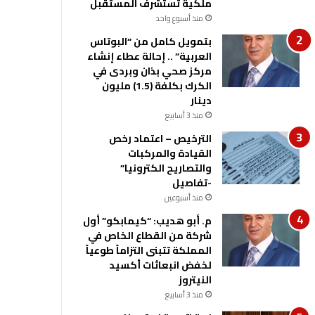
ملكية تستشرف المستقبل
منذ أسبوع واحد
بتمويل كامل من “البوتاس
العربية” .. إحالة عطاء إنشاء
مركز صحي بذان وبردى في
الكرك بكلفة (1.5) مليون
دينار
منذ 3 أسابيع
الترخيص – اعتماد رخص
القيادة والمركبات
والتصاريح الكترونيا”
-تفاصيل
منذ أسبوعين
م. أبو هديب: “كيمابكو” أول
شركة من القطاع الخاص في
المملكة تتبنى التزاماً طوعياً
لخفض انبعاثات أكسيد
النيتروز
منذ 3 أسابيع