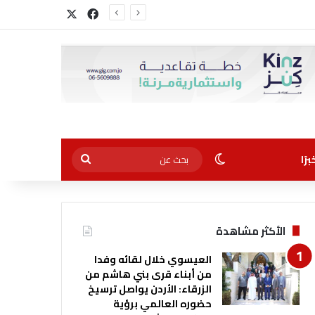
‫X
فيسبوك
الوضع المظلم
بحث
رًا
عن
الأكثر مشاهدة
العيسوي خلال لقائه وفدا
من أبناء قرى بني هاشم من
الزرقاء: الأردن يواصل ترسيخ
حضوره العالمي برؤية