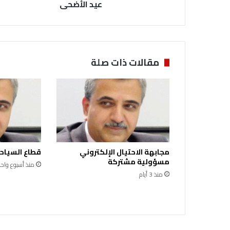
ق
عيد الأضحى
ي
م
ف
ع
ا
مقالات ذات صلة
ل
ي
ة
"
ف
ر
ح
ة
مجابهة الاحتيال الإلكتروني
قطاع السياحة
ع
مسؤولية مشتركة
ي
منذ أسبوع واحد
د
منذ 3 أيام
"
ب
ا
ل
ت