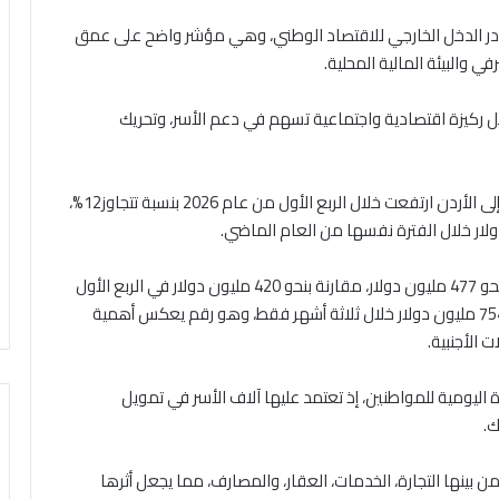
صادر الدخل الخارجي للاقتصاد الوطني، وهي مؤشر واضح على عمق
ي والبيئة المالية المحلية.
 ركيزة اقتصادية واجتماعية تسهم في دعم الأسر، وتحريك
وتشير البيانات المنشورة إلى أن حوالات العاملين الواردة إلى الأردن ارتفعت خلال الربع الأول من عام 2026 بنسبة تتجاوز12%،
وفي المقابل، ارتفعت الحوالات الصادرة من الأردن لتبلغ نحو 477 مليون دولار، مقارنة بنحو 420 مليون دولار في الربع الأول
من العام الماضي، وبذلك حققت الحوالات فائض يقارب 754 مليون دولار خلال ثلاثة أشهر فقط، وهو رقم يعكس أهمية
الأجنبية.
ة اليومية للمواطنين، إذ تعتمد عليها آلاف الأسر في تمويل
ك.
نها التجارة، الخدمات، العقار، والمصارف، مما يجعل أثرها