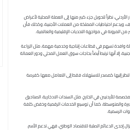
لأردني، نظراً لتحويل جزء كبير منها إلى العملة المحلية لأغراض
لصرف، ويدعم احتياطيات المملكة من العملات الأجنبية، وكذلك فأن
بر من المرونة في مواجهة التحديات الإقليمية والعالمية.
ة وافدة تسهم في قطاعات إنتاجية وخدمية مهمة، مثل الزراعة
نبية، إلا أنها ترتبط أيضاً بحاجات سوق العمل المحلي ودور العمالة
 النظر إليها كمصدر للاستهلاك فقط إلى التعامل معها كفرصة
صصة للأردنيين في الخارج، مثل السندات الادخارية، الصناديق
صغيرة والمتوسطة، كما أن توسيع الخدمات الرقمية وخفض كلفة
وات الرسمية.
ا تزال إحدى الدعائم الصلبة للاقتصاد الوطني، فهي تدعم الأسر،