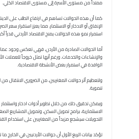
ممتداً من مستوى الأسرة إلى مستوى الاقتصاد الكلي.
كما أن هذه الحوالات تساهم في ارتفاع الطلب على الدينار ا
الإنفاق أو الادخار أو الاستثمار، مما يعزز استقرار سعر ا
استمرار نمو هذه الحوالات يمنح الاقتصاد الأردني قدراً أك
أما الحوالات الصادرة من الأردن، فهي تعكس وجود عمال
والإنشاءات والخدمات. ورغم أنها تمثل خروجاً للعملات الأج
الوافدة في استمرار بعض الأنشطة الاقتصادية.
ولتعظيم أثر حوالات المغتربين، من الضروري الانتقال من
تنموية.
ويمكن تحقيق ذلك من خلال تطوير أدوات ادخار واستثمار مخ
الاستثمارية، برامج تمويل السكن، وتمويل المشاريع ال
التحويلات سيشجع مزيداً من المغتربين على استخدام القن
تؤكد بيانات الربع الأول أن حوالات الأردنيين في الخارج م