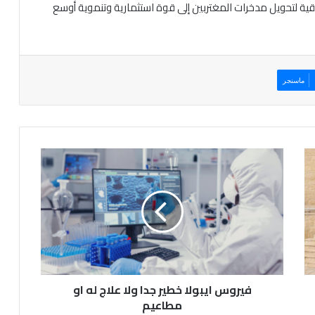
ية لتحويل مدخرات المغتربين إلى قوة استثمارية وتنموية أوسع
ماسنجر
ف
ي
ر
و
س
ا
ي
ب
و
فيروس ايبولا خطير جدا ولا علاج له او
ل
ا
مطاعيم