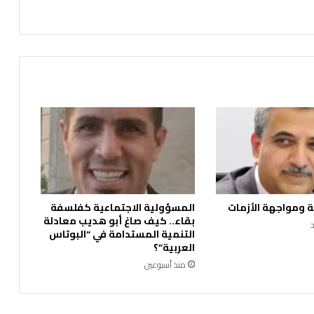
خ
ط
ي
ر
ج
د
ا
و
ل
ا
ع
ل
ا
ج
 ومواجهة الأزمات
المسؤولية الاجتماعية كفلسفة
ل
بقاء.. كيف صاغ أبو هديب معادلة
ه
التنمية المستدامة في “البوتاس
ا
العربية”؟
و
منذ أسبوعين
م
ط
ا
ع