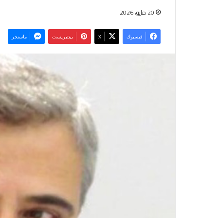
20 مايو، 2026
فيسبوك
‫X
بينتيريست
ماسنجر