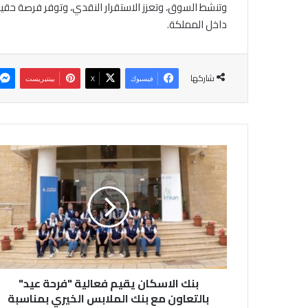
وتنشط السوق، وتعزز الاستقرار النقدي، وتوفر فرصة حقيق
داخل المملكة.
شاركها
فيسبوك
‫X
بينتيريست
ب
ن
ك
ا
ل
ا
س
ك
ا
بنك الاسكان يقيم فعالية "فرحة عيد"
ن
ي
بالتعاون مع بنك الملابس الخيري بمناسبة