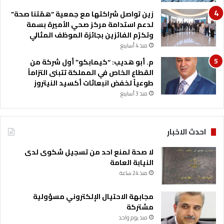
زين تواصل شراكتها مع جمعية “همّتنا صحة”
لدعم استدامة مركز صحي الأميرة بسمة
وتكرّم الفائزين بجائزة الموظف المثالي
منذ 4 أسابيع
م. أبو هديب: “كيمابكو” أول شركة من
القطاع الخاص في المملكة تتبنى التزاماً
طوعياً لخفض انبعاثات أكسيد النيتروز
منذ 3 أسابيع
احدث الاخبار
لا صحة لمنع احد من تسجيل شكوى لدى
النيابة العامة
منذ 24 ساعة
مجابهة الاحتيال الإلكتروني مسؤولية
مشتركة
منذ يوم واحد