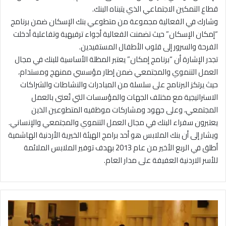
قطاع التمكين الاجتماعي الذي يتبناه البنك.
وشارك في الفعالية مجموعة من متطوعي بنك الإسكان ضمن برنامج
“إمكان الإسكان” حيث تضمنت الفعالية أجواء ترفيهية وتفاعلية أدخلت
الفرحة والسرور إلى قلوب الأطفال المستفيدين.
تجدر الإشارة أن “برنامج إمكان” يعتبر المظلة الأساسية للبنك في مجال
العمل التنموي والمجتمعي ضمن إطار مؤسسي ممنهج ومستدام،
حيث يرتكز البرنامج على سلسلة من المبادرات والنشاطات والشراكات
الاستراتيجية مع مختلف الجهات والمؤسسات التي تُعنى بالعمل
المجتمعي، وعلى جهود ومشاركات موظفيه المتطوعين الذين
يعتبرون سفراء البنك في مجال العمل التنموي والمجتمعي والإنساني.
ويشار إلى أن بنك الملابس هو أحد برامج الهيئة الخيرية الأردنية الهاشمية
أطلق في الربع الأخير من عام 2013 بهدف توفير الملابس الملائمة
للأسر الاردنية العفيفة على مدار العام.
ا
ل