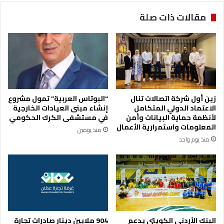
ل
ب
مقالات ذات صلة
ب
ي
ن
ن
ك
ا
ا
ل
ل
أ
د
ر
و
د
ا
ن
زين أول شركة اتصالات تنال
“البوتاس العربية” تمول مشروع
ء
ي
الاعتماد الدولي المتكامل
إنشاء مبنى العيادات الخارجية
ا
ي
لأنظمة حماية البيانات وأمن
في مستشفى الكرك الحكومي
ل
ن
المعلومات واستمرارية الأعمال
منذ يومين
خ
منذ يوم واحد
ي
ر
ي
ب
ع
ن
و
ا
البنك الأردني الكويتي يدعم
904 ملايين دينار صادرات تجارة