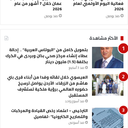
ن
فعالية اليوم الأولمبي لعام
عمان خلال 7 أشهر من عام
"
2026
2026
ش
منذ يومين
منذ يومين
ك
ر
اً
الأكثر مشاهدة
س
ي
بتمويل كامل من “البوتاس العربية” .. إحالة
د
عطاء إنشاء مركز صحي بذان وبردى في الكرك
ن
بكلفة (1.5) مليون دينار
ا
"
منذ 3 أسابيع
العيسوي خلال لقائه وفدا من أبناء قرى بني
هاشم من الزرقاء: الأردن يواصل ترسيخ
حضوره العالمي برؤية ملكية تستشرف
المستقبل
منذ أسبوع واحد
الترخيص – اعتماد رخص القيادة والمركبات
والتصاريح الكترونيا” -تفاصيل
منذ أسبوعين