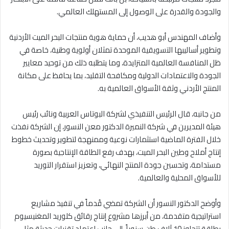
والجودة والقدرة على الوصول إلى المستهلك العالمي.
وأضاف المهندس أبو هديب، أن حماية هوية منتجات البحر الميت الأردنية
وتطوير أساليبها التسويقية الموحدة تمثلان أولوية وطنية، خاصة في
ظل المنافسة العالمية المتزايدة، وما يتطلبه ذلك من توحيد معايير
الجودة والاعتمادات الدولية ومكافحة التقليد، بما يحافظ على مكانة
المنتج الأردني وثقة الأسواق العالمية به.
من جانبه، قال الرئيس التنفيذي لشركة البوتاس العربية ونائب رئيس
هيئة المديرين في شركة النميرة الدكتور معن النسور، إن الشركة نفذت
خلال الفترة الماضية استثمارات نوعية وممنهجة لتطوير وتحديث خطوط
إنتاج أملاح وطين البحر الميت، بهدف رفع الطاقة الإنتاجية بصورة
مستدامة، وتحسين جودة المنتج النهائي، وتعزيز استقرار التوريد
للأسواق المحلية والعالمية.
وأوضح الدكتور النسور أن الشركة تمضي قُدماً في تنفيذ مشاريع
استراتيجية متقدمة، من أبرزها مشروع إنتاج رقائق كلوريد المغنيسيوم
بطاقة تتجاوز 10 آلاف طن سنوياً، إلى جانب اعتماد تقنيات حديثة مثل