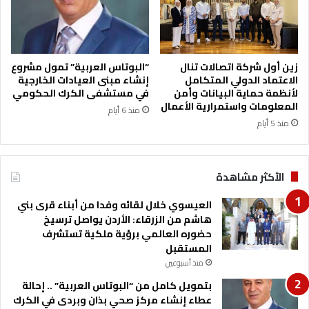
ل
ت
ا
ق
ل
ل
ا
ا
ل
ل
زين أول شركة اتصالات تنال
“البوتاس العربية” تمول مشروع
ـ
الاعتماد الدولي المتكامل
إنشاء مبنى العيادات الخارجية
ف
لأنظمة حماية البيانات وأمن
في مستشفى الكرك الحكومي
8
ي
المعلومات واستمرارية الأعمال
0
ح
منذ 6 أيام
ر
منذ 5 أيام
ث
ا
الأكثر مشاهدة
العيسوي خلال لقائه وفدا من أبناء قرى بني
هاشم من الزرقاء: الأردن يواصل ترسيخ
حضوره العالمي برؤية ملكية تستشرف
المستقبل
منذ أسبوعين
بتمويل كامل من “البوتاس العربية” .. إحالة
عطاء إنشاء مركز صحي بذان وبردى في الكرك