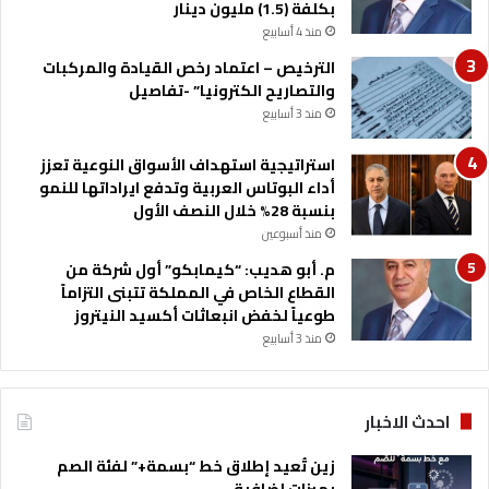
بكلفة (1.5) مليون دينار
منذ 4 أسابيع
الترخيص – اعتماد رخص القيادة والمركبات
والتصاريح الكترونيا” -تفاصيل
منذ 3 أسابيع
استراتيجية استهداف الأسواق النوعية تعزز
أداء البوتاس العربية وتدفع ايراداتها للنمو
بنسبة 28% خلال النصف الأول
منذ أسبوعين
م. أبو هديب: “كيمابكو” أول شركة من
القطاع الخاص في المملكة تتبنى التزاماً
طوعياً لخفض انبعاثات أكسيد النيتروز
منذ 3 أسابيع
احدث الاخبار
زين تُعيد إطلاق خط “بسمة+” لفئة الصم
بميزات إضافية