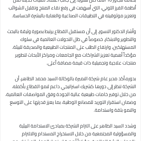
أنظمة الفرز اللوني، التي أسهمت في رفع نقاء المنتج وتقليل الشوائب
وتعزيز موثوقيته في التطبيقات الصناعية والعناية بالبشرة الحساسة.
وأشار الدكتور النسور، إلى أن مستقبل القطاع يرتبط بصورة وثيقة بالبحث
والتطوير والابتكار، خصوصاً في ظل التحولات العالمية في سلوك
المستهلكين، وارتفاع الطلب على المنتجات الطبيعية والصديقة للبيئة،
مؤكداً أهمية تعزيز الشراكات مع الجامعات ومراكز الأبحاث لتطوير
منتجات علاجية وتجميلية ذات قيمة مضافة أعلى.
بدوره،أكد مدير عام شركة النميرة بالوكالة السيد محمد الطاهر، أن
الشركة تنظر إلى دورها كشريك استراتيجي داعم لنمو القطاع بأكمله،
من خلال توفير خامات طبيعية عالية الجودة وفق المواصفات العالمية،
وضمان استقرار التوريد للمصانع الوطنية، بما يعزز قدرتها على التوسع
والنمو بثقة واستدامة.
وشدد السيد الطاهر على التزام الشركة بمبادئ الاستدامة البيئية
والمسؤولية المجتمعية من خلال الاستخراج المستدام والالتزام