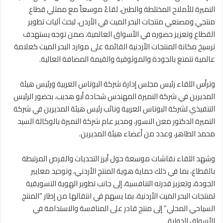
النميرة للأملاح المختلطة والطين، لقاءً موسعاً مع ممثلي قطاع
منتجي ومصنعي منتجات البحر الميت في الأردن، لبحث آليات تطوير
القطاع وتعزيز حضوره في الأسواق العالمية، ضمن توجه يستهدف
ترسيخ مكانة المنتجات الأردنية القائمة على موارد البحر الميت كعلامة
عالمية تتمتع بالجودة والموثوقية والقيمة المضافة العالية.
وترأس اللقاء رئيس مجلس إدارة شركة البوتاس العربية ورئيس هيئة
المديرين في شركة النميرة المهندس شحادة أبو هديب، بحضور الرئيس
التنفيذي لشركة البوتاس العربية ونائب رئيس هيئة المديرين في شركة
النميرة الدكتور معن النسور، ومدير عام شركة النميرة بالوكالة السيد
محمد الطاهر، وعدد من أعضاء هيئة المديرين.
وشهد اللقاء نقاشات موسعة حول أبرز التحديات والفرص المرتبطة
بالقطاع، بما في ذلك حماية هوية المنتج الأردني، وتوحيد معايير
الجودة، وتعزيز قدرته التنافسية، إلى جانب تطوير الهوية التسويقية
لمنتجات البحر الميت الأردنية، بما يسهم في انتقالها من إطار “المنتج
السياحي المحلي” إلى منتج قادر على المنافسة والاستدامة في
الأسواق الدولية.