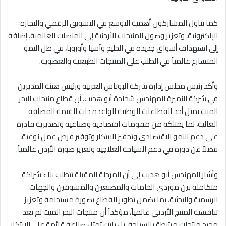
كما تناول المشاركون أهمية التوسع في التسويق الرقمي والتجارة
الإلكترونية، وتعزيز وصول المنتجات الأردنية إلى المنصات العالمية، إضافة
إلى استهداف أسواق جديدة في الخليج وآسيا وأوروبا، في ظل النمو
المتسارع عالمياً في الطلب على المنتجات الطبيعية والعضوية.
وأكد رئيس مجلس إدارة شركة البوتاس العربية ورئيس هيئة المديرين
في شركة النميرة المهندس شحادة أبو هديب، أن قطاع منتجات البحر
الميت يمثل أحد القطاعات الوطنية الواعدة ذات القيمة المضافة
العالية، لما يمتلكه من مقومات اقتصادية وصناعية وتصديرية قادرة
على دعم النمو الاقتصادي وتحفيز الابتكار وتوفير فرص عمل نوعية،
فضلاً عن دوره في دعم السياحة العلاجية وتعزيز صورة الأردن عالمياً.
وأشار المهندس أبو هديب إلى أن المرحلة المقبلة تتطلب بناء شراكة
متكاملة بين موردي الخامات والمصنعين والمسوقين والجهات
الرسمية والبحثية، بما يضمن تطوير القطاع بصورة مستدامة وتعزيز
تنافسية المنتج الأردني عالمياً، مؤكداً أن منتجات البحر الميت لم تعد
مجرد منتجات مرتبطة بالسياحة، بل باتت تمثل صناعة قائمة على الابتكار