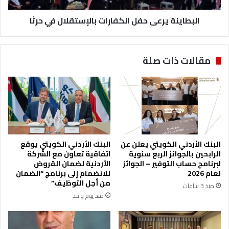
س
ة
ر
ي
ة
ر
ا
ع
ل
ى
مقالات ذات صلة
أ
ح
ر
ف
د
ل
ن
ا
ي
ل
ة
ك
ب
ف
ع
ا
البنك الأردني الكويتي يعلن عن
البنك الأردني الكويتي يوقع
ي
ر
الرابحين بالجوائز الربع سنوية
اتفاقية تعاون مع الشركة
د
ا
لبرنامج حساب التوفير – الجوائز
الأردنية لضمان القروض
ا
ت
لعام 2026
للانضمام إلى برنامج “الضمان
ل
ب
من أجل التوظيف”
منذ 3 ساعات
ا
ا
منذ يوم واحد
س
ل
ت
إ
ق
س