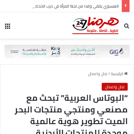
العيسوي يلتقي وفدا من لجنة المرأة في حزب الاتحاد الوطني الأردني
بحث عن
الق
الرئيسية
/
مال واعمال
مال واعمال
“البوتاس العربية” تبحث مع
مصنعي ومنتجي منتجات البحر
الميت تطوير هوية عالمية
موحدة للمنتجات الأردنية