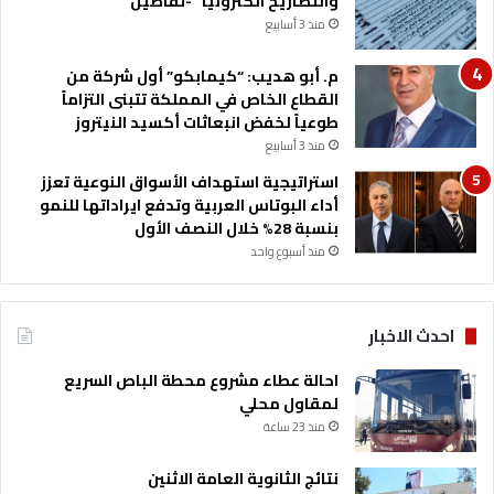
والتصاريح الكترونيا” -تفاصيل
ل
ح
منذ 3 أسابيع
م
ط
م
ةٌ
م. أبو هديب: “كيمابكو” أول شركة من
ل
ع
القطاع الخاص في المملكة تتبنى التزاماً
ك
ز
طوعياً لخفض انبعاثات أكسيد النيتروز
ة
و
منذ 3 أسابيع
ك
ر
استراتيجية استهداف الأسواق النوعية تعزز
ا
أداء البوتاس العربية وتدفع ايراداتها للنمو
م
بنسبة 28% خلال النصف الأول
ة
منذ أسبوع واحد
.
.
و
احدث الاخبار
ا
ل
احالة عطاء مشروع محطة الباص السريع
أ
لمقاول محلي
ر
منذ 23 ساعة
د
ن
نتائج الثانوية العامة الاثنين
ب