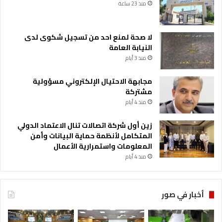
ق
منذ 23 ساعة
ي
ا
د
لا صحة لمنع احد من تسجيل شكوى لدى
ة
النيابة العامة
ا
منذ 3 أيام
ل
م
مجابهة الاحتيال الإلكتروني مسؤولية
ل
مشتركة
ك
منذ 4 أيام
د
و
زين أول شركة اتصالات تنال الاعتماد الدولي
ل
المتكامل لأنظمة حماية البيانات وأمن
ة
المعلومات واستمرارية الأعمال
م
منذ 4 أيام
و
ا
ق
ف
أخبار في صور
ث
ا