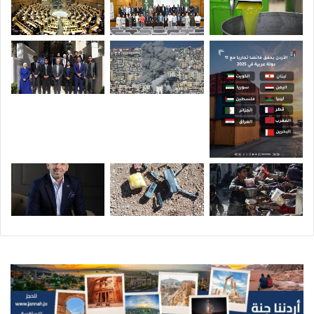
ب
ت
ة
و
م
ب
ا
د
ئ
ر
ا
س
خ
ة