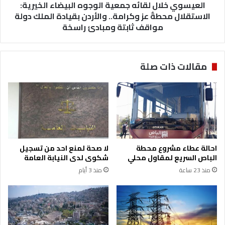
ة
العيسوي خلال لقائه جمعية الوجوه البيضاء الخيرية:
ا
ا
ل
الاستقلال محطةٌ عز وكرامة.. والأردن بقيادة الملك دولة
ل
ل
مواقف ثابتة ومبادئ راسخة
ت
ق
ر
ا
ب
ئ
مقالات ذات صلة
و
ه
ي
ج
ة
م
ي
ع
ه
ي
ن
ة
ئ
ا
و
ل
احالة عطاء مشروع محطة
لا صحة لمنع احد من تسجيل
ن
و
الباص السريع لمقاول محلي
شكوى لدى النيابة العامة
ب
ج
منذ 23 ساعة
منذ 3 أيام
م
و
ن
ه
ا
ا
س
ل
ب
ب
ة