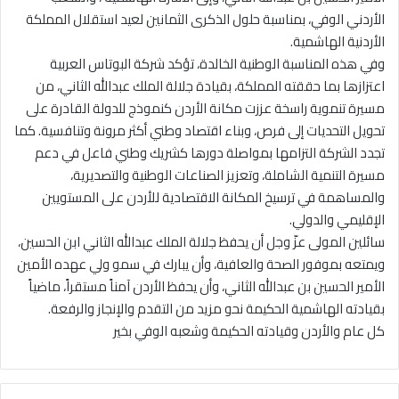
الأردني الوفي، بمناسبة حلول الذكرى الثمانين لعيد استقلال المملكة
الأردنية الهاشمية.
وفي هذه المناسبة الوطنية الخالدة، تؤكد شركة البوتاس العربية
اعتزازها بما حققته المملكة، بقيادة جلالة الملك عبدالله الثاني، من
مسيرة تنموية راسخة عززت مكانة الأردن كنموذج للدولة القادرة على
تحويل التحديات إلى فرص، وبناء اقتصاد وطني أكثر مرونة وتنافسية. كما
تجدد الشركة التزامها بمواصلة دورها كشريك وطني فاعل في دعم
مسيرة التنمية الشاملة، وتعزيز الصناعات الوطنية والتصديرية،
والمساهمة في ترسيخ المكانة الاقتصادية للأردن على المستويين
الإقليمي والدولي.
سائلين المولى عزّ وجل أن يحفظ جلالة الملك عبدالله الثاني ابن الحسين،
ويمتعه بموفور الصحة والعافية، وأن يبارك في سمو ولي عهده الأمين
الأمير الحسين بن عبدالله الثاني، وأن يحفظ الأردن آمناً مستقراً، ماضياً
بقيادته الهاشمية الحكيمة نحو مزيد من التقدم والإنجاز والرفعة.
كل عام والأردن وقيادته الحكيمة وشعبه الوفي بخير