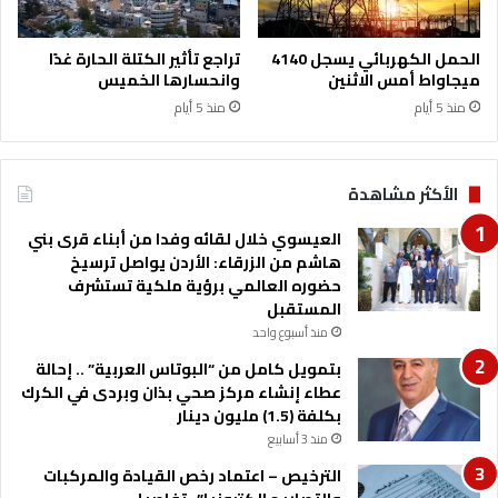
ي
ع
ض
ي
ا
الحمل الكهربائي يسجل 4140
تراجع تأثير الكتلة الحارة غدًا
د
ء
ميجاواط أمس الاثنين
وانحسارها الخميس
ا
ا
منذ 5 أيام
منذ 5 أيام
ل
ل
ا
خ
س
ي
ت
ر
الأكثر مشاهدة
ق
ي
ل
ة
العيسوي خلال لقائه وفدا من أبناء قرى بني
ا
:
هاشم من الزرقاء: الأردن يواصل ترسيخ
ل
ا
حضوره العالمي برؤية ملكية تستشرف
ا
ل
المستقبل
ل
ا
منذ أسبوع واحد
ث
س
بتمويل كامل من “البوتاس العربية” .. إحالة
م
ت
عطاء إنشاء مركز صحي بذان وبردى في الكرك
ا
ق
بكلفة (1.5) مليون دينار
ن
ل
منذ 3 أسابيع
ي
ا
ن
ل
الترخيص – اعتماد رخص القيادة والمركبات
ل
م