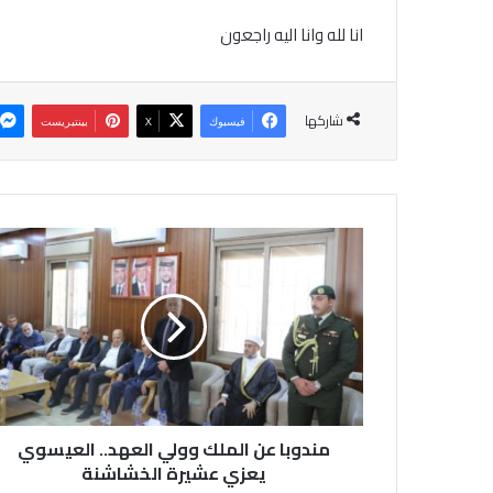
انا لله وانا اليه راجعون
شاركها
فيسبوك
‫X
بينتيريست
م
ن
د
و
ب
ا
ع
ن
ا
مندوبا عن الملك وولي العهد.. العيسوي
ل
م
يعزي عشيرة الخشاشنة
ل