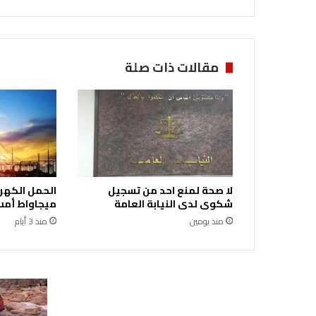
ك
و
و
ل
مقالات ذات صلة
ي
ا
ل
ع
ه
د
.
.
لا صحة لمنع احد من تسجيل
ا
شكوى لدى النيابة العامة
ميجاواط أمس 
ل
منذ يومين
منذ 3 أيام
ع
ي
س
و
ي
ي
ع