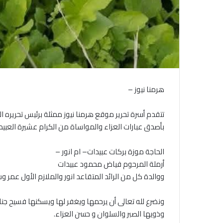
هرمنا نيوز –
تتقدم أسرة تحرير موقع هرمنا نيوز ممثلة برئيس تحريره 
بأصدق عبارات العزاء والمواساة من الكرام عشيرة العبي
الحاجة موزة بركات عبيدات– ام انور –
أرملة المرحوم فياض محمود عبيدات
ووالدة كل من الرائد المتقاعد انور والملازم الأول عمر و
ونضرع لله تعالى أن يرحمها ويغفر لها ويسكنها فسيح جنا
وذويها الصبر والسلوان و حسن العزاء.