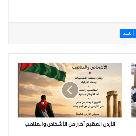
ماسنجر
ا
ل
أ
ر
د
ن
ا
ل
ع
الأردن العظيم أكبر من الأشخاص والمناصب
ظ
ي
م