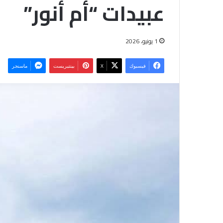
عبيدات “أم أنور”
1 يونيو، 2026
فيسبوك
‫X
بينتيريست
ماسنجر