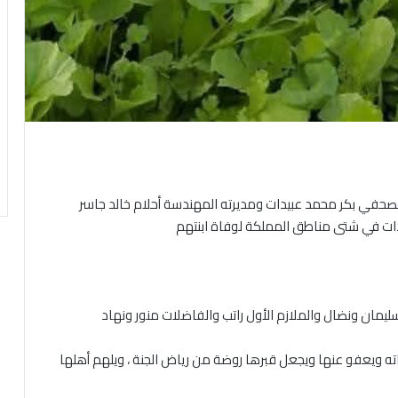
الصحفي بكر محمد عبيدات ومديرته المهندسة أحلام خالد جاسر
دات في شتى مناطق المملكة لوفاة ابنتهم
سليمان ونضال والملازم الأول راتب والفاضلات منور ونهاد
ته ويعفو عنها ويجعل قبرها روضة من رياض الجنة ، ويلهم أهلها