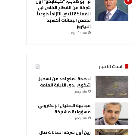
م. أبو هديب: “كيمابكو” أول
شركة من القطاع الخاص في
المملكة تتبنى التزاماً طوعياً
لخفض انبعاثات أكسيد
النيتروز
منذ 3 أسابيع
احدث الاخبار
لا صحة لمنع احد من تسجيل
شكوى لدى النيابة العامة
منذ يومين
مجابهة الاحتيال الإلكتروني
مسؤولية مشتركة
منذ يومين
زين أول شركة اتصالات تنال