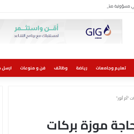
وني مسؤولية مشتركة
تعليم وجامعات
رياضة
وظائف
فن و منوعات
ارسل خب
ت “أم أنور”
حاجة موزة بركات