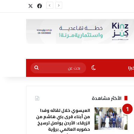
‫X
فيسبوك
الوضع المظلم
بحث
رًا
عن
الأكثر مشاهدة
العيسوي خلال لقائه وفدا
من أبناء قرى بني هاشم من
الزرقاء: الأردن يواصل ترسيخ
حضوره العالمي برؤية