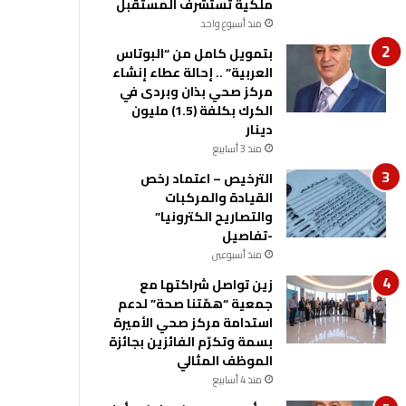
ملكية تستشرف المستقبل
منذ أسبوع واحد
بتمويل كامل من “البوتاس
العربية” .. إحالة عطاء إنشاء
مركز صحي بذان وبردى في
الكرك بكلفة (1.5) مليون
دينار
منذ 3 أسابيع
الترخيص – اعتماد رخص
القيادة والمركبات
والتصاريح الكترونيا”
-تفاصيل
منذ أسبوعين
زين تواصل شراكتها مع
جمعية “همّتنا صحة” لدعم
استدامة مركز صحي الأميرة
بسمة وتكرّم الفائزين بجائزة
الموظف المثالي
منذ 4 أسابيع