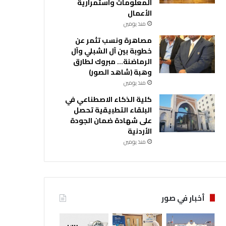
المعلومات واستمرارية
الأعمال
منذ يومين
مصاهرة ونسب تثمر عن
خطوبة بين آل الشبلي وآل
الرماضنة… مبروك لطارق
وهبة (شاهد الصور)
منذ يومين
كلية الذكاء الاصطناعي في
البلقاء التطبيقية تحصل
على شهادة ضمان الجودة
الأردنية
منذ يومين
أخبار في صور