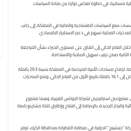
قبلية مستقرة، في خطوة تعكس توازنا بين متانة السياسات
ؤسسات صنع السياسات الاقتصادية والمالية في المملكة، إلى جانب
لمدخرات المحلية تسهم في دعم الاستقرار الاقتصادي.
خلال العام الحالي إلى اتفاق على مستوى الخبراء بشأن المراجعة
ثانية ضمن ترتيب تسهيل الصلابة والاستدامة.
وأظهرت معطيات إحصائية أصدرتها دائرة الإحصاءات العامة، ارتفاع مساحات الأبنية المرخصة في المملكة بنسبة 29.3 بالمئة
خلال آذار الماضي، وانخفاض معدل البطالة لإجمالي السكان إلى 16.1 بالمئة بالربع الأول من العام الحالي، ونمو الصادرات
ني، مشروعين استراتيجيين لشركة البوتاس العربية، وهما مشروع
والبخار الجديدة، بالإضافة إلى افتتاح وإطلاق ثلاثة مشاريع تابعة
وزراء الدكتور جعفر حسان 6 مصانع لشركة “جينشينج” الدولية في منطقة القطرانة بمحافظة الكرك، توفر