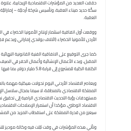
حققت العديد من المؤشرات الاقتصادية الإيجابية، علاوة
سكَّة حديد ميناء العقبة، وتأسيس شركة أردنيَّة – إمارات
العقبة.
ووقعت أول اتفاقية استثمار لإنتاج الأمونيا الخضراء في الأ
الأردن للأمونيا الخضراء (ائتلاف بولندي إماراتي وبدعم ف
كما جرى التوقيع على الاتفاقية الفنية القانونية النهائي
الكلفة الكلية للمشروع إلى قرابة 5.8 مليار دولار، بما فيها كلف التمويل.
ويعاصر الاقتصاد الأردني اليوم تحولات هيكلية مهمة بال
المملكة الاقتصادي بالمنطقة، لا سيما بمجال سلاسل الإ
مستهدفات رؤية التحديث الاقتصادي الرامية إلى تحقيق
الاقتصاد الوطني، مؤكدا أن استمرار الإصلاحات الاقتصادية
سيعزز من قدرة المملكة على استقطاب المزيد من المشاري