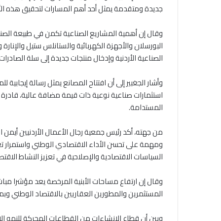
جديدة ومتقدمة يمثل أحد أهم المسارات لتحقيق هذه ال
وقال إن أهمية المشاريع الصناعية تكمن في طبيعة الصن
البورسلان والأجهزة الكهربائية والستانلس ستيل والإنار
الصناعية الأردنية وإدخال منتجات جديدة إلى سلة الصادرات 
وأشار الجغبير إلى أن افتتاح المصانع يمثل رسالة إيجابية
استثمارات صناعية نوعية ذات قيمة مضافة عالية، قادرة ع
المستدامة.
من جهته، أكد رئيس جمعية رجال الأعمال الأردنيين أيمن الع
ومهمة على تحسن الأداء الاقتصادي الوطني واستمرار تع
السياسات الاقتصادية والإصلاحية في تعزيز النشاط الاقتص
وقال إن ارتفاع مساحات الأبنية المرخصة يعد مؤشرا مبا
المستثمرين والمطورين العقاريين بالاقتصاد الوطني وب