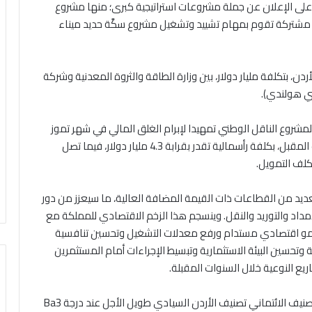
 على الإعلان عن جملة مشروعات استراتيجية كبرى؛ منها مشروع
يَّة مشتركة تقوم بمهام تشييد وتشغيل مشروع سكَّة حديد ميناء
ردن، بتكلفة مليار دولار، بين وزارة الطاقة والثروة المعدنية وشركة
ني هولندي).
ة لمشروع الناقل الوطني تمهيدا لإبرام الغلق المالي في شهر تموز
المقبل، وبدء الأعمال الإنشائية وأعمال الحفر في الصيف المقبل، بكلفة رأسمالية تقدر بقرابة 4.3 مليار دولار، فيما تصل
عديد من القطاعات ذات القيمة المضافة العالية، ما سيعزز من دور
مداد والتوريد والنقل. وينسجم هذا الزخم الاقتصادي للمملكة مع
 نمو اقتصادي مستدام ورفع معدلات التشغيل وتحسين تنافسية
 وتحسين البيئة الاستثمارية وتبسيط الإجراءات أمام المستثمرين
ع النوعية خلال السنوات المقبلة.
وتأتي هذه المؤشرات في وقت ثبّتت فيه وكالة موديز للتصنيف الائتماني تصنيف الأردن السيادي طويل الأجل عند درجة Ba3