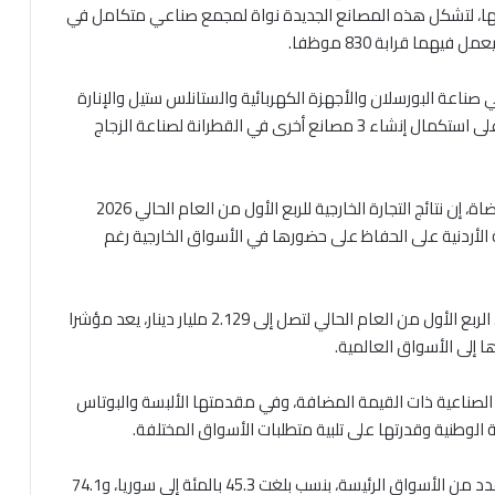
ة لها، لتشكل هذه المصانع الجديدة نواة لمجمع صناعي متكامل في
ناعة البورسلان والأجهزة الكهربائية والستانلس ستيل والإنارة
والأدوات الصحية وتشكيل الكرتون وغيرها، وتعمل حاليا على استكمال إنشاء 3 مصانع أخرى في القطرانة لصناعة الزجاج
وقال وزير الصناعة والتجارة والتموين المهندس يعرب القضاة، إن نتائج التجارة الخارجية للربع الأول من العام الحالي 2026
الأردنية على الحفاظ على حضورها في الأسواق الخارجية رغم
وأضاف إن ارتفاع الصادرات الوطنية بنسبة 1.6 بالمئة خلال الربع الأول من العام الحالي لتصل إلى 2.129 مليار دينار، يعد مؤشرا
ا إلى الأسواق العالمية.
 الصناعية ذات القيمة المضافة، وفي مقدمتها الألبسة والبوتاس
 الوطنية وقدرتها على تلبية متطلبات الأسواق المختلفة.
ولفت إلى أن الارتفاع الملحوظ في الصادرات الوطنية إلى عدد من الأسواق الرئيسة، بنسب بلغت 45.3 بالمئة إلى سوريا، و74.1