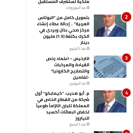
ملكية تستشرف المستقبل
منذ أسبوع واحد
بتمويل كامل من “البوتاس
العربية” .. إحالة عطاء إنشاء
مركز صحي بذان وبردى في
الكرك بكلفة (1.5) مليون
دينار
منذ 3 أسابيع
الترخيص – اعتماد رخص
القيادة والمركبات
والتصاريح الكترونيا”
-تفاصيل
منذ أسبوعين
م. أبو هديب: “كيمابكو” أول
شركة من القطاع الخاص في
المملكة تتبنى التزاماً طوعياً
لخفض انبعاثات أكسيد
النيتروز
منذ 3 أسابيع