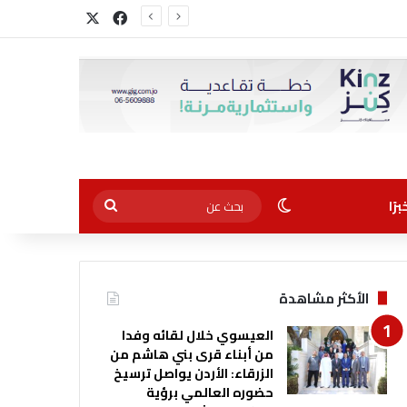
‫X
فيسبوك
الوضع المظلم
بحث
رًا
عن
الأكثر مشاهدة
العيسوي خلال لقائه وفدا
من أبناء قرى بني هاشم من
الزرقاء: الأردن يواصل ترسيخ
حضوره العالمي برؤية