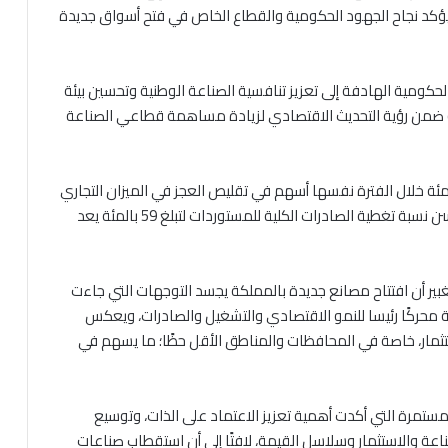
الاتحاد الأوروبي، يؤكد نجاح الجهود الحكومية والقطاع الخاص في فتح أسواق جديدة
حكومية الهادفة إلى تعزيز تنافسية الصناعة الوطنية وتحسين بيئة
لة ضمن رؤية التحديث الاقتصادي لزيادة مساهمة قطاعي الصناعة
لوزير القضاة أن انخفاض المستوردات بنسبة 2.9 بالمئة خلال الفترة نفسها أسهم في تقليص العجز في الميزان التجاري
بنسبة 6.3 بالمئة ليصل إلى 1.907 مليار دينار، مؤكدا أن تحسن نسبة تغطية الصادرات الكلية للمستوردات لتبلغ 59 بالمئة يعد
بير أن افتتاح مصانع جديدة بالمملكة يجسد التوجهات التي جاءت
عة محركًا رئيسا للنمو الاقتصادي والتشغيل والصادرات، ويعكس
ستثمار، خاصة في المحافظات والمناطق الأقل حظًا؛ ما يسهم في
لمستمرة التي أكدت أهمية تعزيز الاعتماد على الذات، وتوسيع
لصناعة والاستثمار وسلاسل القيمة، لافتًا إلى أن استقطاب صناعات