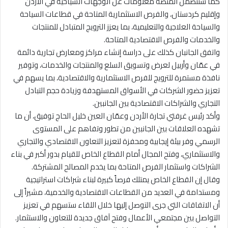
كما ستتضمن المنصة معلومات عن الوجهات السياحية في الأردن
وإقليم كردستان، والفرص الاستثمارية المتاحة في قطاعات السياحة
والسياحة العلاجية والتعليمية، بما يعزز الترويج المتبادل للمنتجات
والخدمات والفرص الاقتصادية المتاحة.
واتفق الجانبان كذلك على دراسة إنشاء مراكز ومعارض تجارية دائمة
في عمّان وأربيل لعرض وتسويق السلع والمنتجات والخدمات، وتوفير
نافذة مستمرة للترويج للفرص الاستثمارية والاقتصادية، بما يسهم في
تعزيز حضور الشركات في الأسواق المستهدفة وزيادة حجم التبادل
التجاري والشراكات الاقتصادية بين الجانبين.
وأكد رئيس غرفتي تجارة الأردن وعمّان العين خليل الحاج توفيق، أن ما
تشهده العلاقات بين الجانبين من تطور وتفاهم على المستوى
الرسمي وفر بيئة إيجابية ومحفزة لتعزيز التعاون الاقتصادي والتجاري
والاستثماري، وفتح المجال أمام القطاع الخاص للقيام بدور أكبر في بناء
الشراكات واستثمار الفرص المتاحة بما يخدم المصالح المشتركة.
وقال إن القطاع الخاص يمتلك فرصاً كبيرة لبناء شراكات استراتيجية
ومستدامة في العديد من القطاعات الاقتصادية والخدمية، مشيراً إلى
أن الاتفاقات التي جرى التوصل إليها خلال اللقاء ستسهم في تعزيز
التواصل بين مجتمعي الأعمال وفتح آفاق جديدة للتعاون والاستثمار.