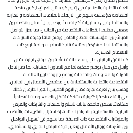
مجلس أعمال أردني–كردستاني مشترك بين غرفة تجارة الأردن واتحاد
الغرف التجارية والصناعية في إقليم كردستان العراق، ليكون منصة
اقتصادية مؤسسية تسهم في الارتقاء بالعلاقات الاقتصادية والتجارية
والاستثمارية إلى مستويات أكثر تقدماً، ويضم رجال أعمال واقتصاديين
وممثلي مختلف القطاعات الاقتصادية من الجانبين، بما يعزز التواصل
المباشر بين مؤسسات القطاع الخاص ويفتح آفاقاً جديدة للشراكات
والاستثمارات المشتركة ومتابعة تنفيذ المبادرات والمشاريع ذات
الاهتمام المشترك.
كما اتفق الجانبان على إرساء علاقة توأمة بين غرفتي تجارة عمّان
وأربيل من خلال توقيع مذكرة تفاهم للتعاون المشترك، بما يعزز تبادل
الخبرات والمعلومات والخدمات ويدعم جهود تطوير العلاقات
الاقتصادية والتجارية والاستثمارية بين مجتمعي الأعمال في الجانبين.
وحسب بيان لغرفة تجارة عمّان اليوم الخميس، اتفق الطرفان كذلك
على إنشاء منصة إلكترونية مشتركة تشكل بنك معلومات اقتصادياً
متكاملاً، تتضمن قاعدة بيانات للسلع والمنتجات والشركات والفرص
التجارية والاستثمارية والحوافز المتاحة، إضافة إلى التشريعات والأنظمة
والمؤشرات الاقتصادية ذات العلاقة، بما يسهم في تسهيل التواصل
بين الشركات ورجال الأعمال وتعزيز حركة التبادل التجاري والاستثماري.