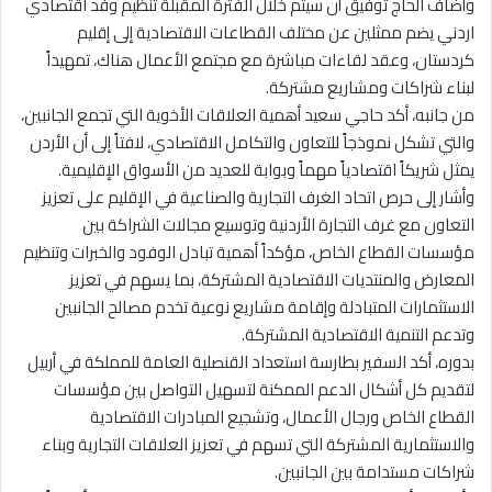
وأضاف الحاج توفيق أن سيتم خلال الفترة المقبلة تنظيم وفد اقتصادي
اردني يضم ممثلين عن مختلف القطاعات الاقتصادية إلى إقليم
كردستان، وعقد لقاءات مباشرة مع مجتمع الأعمال هناك، تمهيداً
لبناء شراكات ومشاريع مشتركة.
من جانبه، أكد حاجي سعيد أهمية العلاقات الأخوية التي تجمع الجانبين،
والتي تشكل نموذجاً للتعاون والتكامل الاقتصادي، لافتاً إلى أن الأردن
يمثل شريكاً اقتصادياً مهماً وبوابة للعديد من الأسواق الإقليمية.
وأشار إلى حرص اتحاد الغرف التجارية والصناعية في الإقليم على تعزيز
التعاون مع غرف التجارة الأردنية وتوسيع مجالات الشراكة بين
مؤسسات القطاع الخاص، مؤكداً أهمية تبادل الوفود والخبرات وتنظيم
المعارض والمنتديات الاقتصادية المشتركة، بما يسهم في تعزيز
الاستثمارات المتبادلة وإقامة مشاريع نوعية تخدم مصالح الجانبين
وتدعم التنمية الاقتصادية المشتركة.
بدوره، أكد السفير بطارسة استعداد القنصلية العامة للمملكة في أربيل
لتقديم كل أشكال الدعم الممكنة لتسهيل التواصل بين مؤسسات
القطاع الخاص ورجال الأعمال، وتشجيع المبادرات الاقتصادية
والاستثمارية المشتركة التي تسهم في تعزيز العلاقات التجارية وبناء
شراكات مستدامة بين الجانبين.