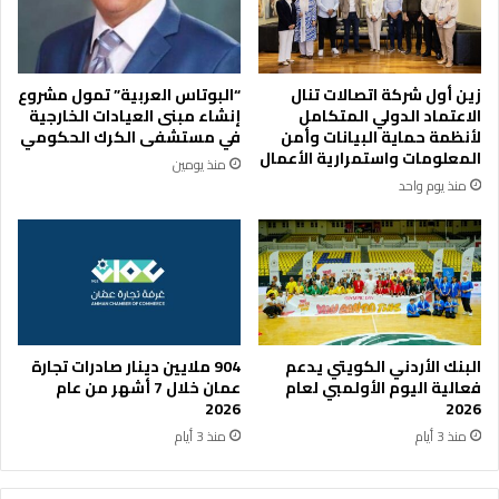
ا
ي
ر
ا
م
ل
ن
ر
زين أول شركة اتصالات تنال
“البوتاس العربية” تمول مشروع
ز
ا
الاعتماد الدولي المتكامل
إنشاء مبنى العيادات الخارجية
ل
ع
لأنظمة حماية البيانات وأمن
في مستشفى الكرك الحكومي
م
ي
المعلومات واستمرارية الأعمال
منذ يومين
ه
ا
منذ يوم واحد
ج
ل
و
ب
ر
ل
ع
ا
ل
ت
ى
ي
س
ن
ل
ي
البنك الأردني الكويتي يدعم
904 ملايين دينار صادرات تجارة
ا
ل
فعالية اليوم الأولمبي لعام
عمان خلال 7 أشهر من عام
م
م
2026
2026
ة
ع
منذ 3 أيام
منذ 3 أيام
أ
ر
ب
ض
ن