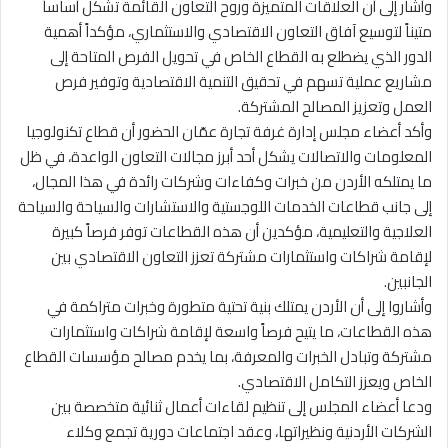
وأشار إلى أن العلاقات المتميزة وروح التعاون القائمة تشكل أساساً
متيناً لتوسيع آفاق التعاون الاقتصادي والاستثماري، مؤكداً أهمية
الدور الذي يضطلع به القطاع الخاص في تحويل الفرص المتاحة إلى
مشاريع عملية تسهم في تحقيق التنمية الاقتصادية وتوفير فرص
العمل وتعزيز المصالح المشتركة.
وأكد أعضاء مجلس إدارة غرفة تجارة عمّان الحضور أن قطاع تكنولوجيا
المعلومات والاتصالات يشكل أحد أبرز مجالات التعاون الواعدة، في ظل
ما يمتلكه الأردن من خبرات وكفاءات وشركات رائدة في هذا المجال،
إلى جانب قطاعات الخدمات اللوجستية والاستشارات والسياحة والسياحة
العلاجية والتعليمية، مؤكدين أن هذه القطاعات توفر فرصاً كبيرة
لإقامة شراكات واستثمارات مشتركة تعزز التعاون الاقتصادي بين
الجانبين.
وأشاروا إلى أن الأردن يمتلك بنية تحتية متطورة وخبرات متراكمة في
هذه القطاعات، ما يتيح فرصاً واسعة لإقامة شراكات واستثمارات
مشتركة وتبادل الخبرات والمعرفة، بما يخدم مصالح مؤسسات القطاع
الخاص ويعزز التكامل الاقتصادي.
ودعا أعضاء المجلس إلى تنظيم لقاءات أعمال ثنائية متخصصة بين
الشركات الأردنية ونظيراتها، وعقد اجتماعات دورية تجمع وكلاء