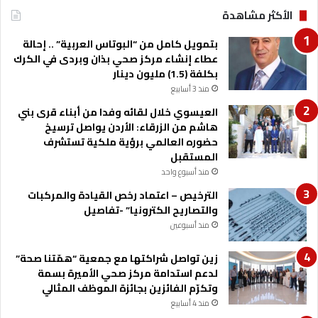
ا
الأكثر مشاهدة
ا
ل
ئ
و
بتمويل كامل من “البوتاس العربية” .. إحالة
ه
ك
عطاء إنشاء مركز صحي بذان وبردى في الكرك
م
ا
بكلفة (1.5) مليون دينار
ل
منذ 3 أسابيع
ا
ت
العيسوي خلال لقائه وفدا من أبناء قرى بني
و
هاشم من الزرقاء: الأردن يواصل ترسيخ
ا
حضوره العالمي برؤية ملكية تستشرف
ل
المستقبل
ا
منذ أسبوع واحد
م
الترخيص – اعتماد رخص القيادة والمركبات
ت
والتصاريح الكترونيا” -تفاصيل
ي
ا
منذ أسبوعين
ز
ا
زين تواصل شراكتها مع جمعية “همّتنا صحة”
ل
لدعم استدامة مركز صحي الأميرة بسمة
ت
وتكرّم الفائزين بجائزة الموظف المثالي
ج
منذ 4 أسابيع
ا