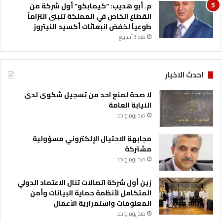
م. أبو هديب: “كيمابكو” أول شركة من
ر
القطاع الخاص في المملكة تتبنى التزاماً
ي
طوعياً لخفض انبعاثات أكسيد النيتروز
2
منذ 3 أسابيع
0
2
6
احدث الاخبار
لا صحة لمنع احد من تسجيل شكوى لدى
النيابة العامة
منذ يوم واحد
مجابهة الاحتيال الإلكتروني مسؤولية
مشتركة
منذ يوم واحد
زين أول شركة اتصالات تنال الاعتماد الدولي
المتكامل لأنظمة حماية البيانات وأمن
المعلومات واستمرارية الأعمال
منذ يوم واحد