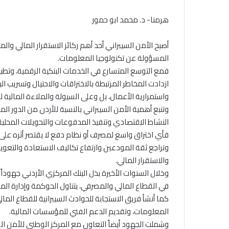
هرمنا- د. محمد ابو حمور
أصبح الأمن السيبراني أحد أهم ركائز الاستقرار المالي وا
المسؤولة عن تكنولوجيا المعلومات.
فمع التوسع المتسارع في الخدمات البنكية الرقمية، وتطبي
ازدادت المخاطر المرتبطة بالاختراقات والاحتيال وتسريب 
واستمرارية الأعمال، بل وعلى السيولة والملاءة المالية
وتنبع أهمية الأمن السيبراني بالنسبة للأردن من الدور ا
النشاط الاقتصادي وتنفيذ المدفوعات والتحويلات المحلية 
فأي اختراق واسع لمصرف أو نظام دفع لا يقتصر أثره على ا
وتراجع ثقة المودعين وارتفاع تكاليف الاستعادة والتعويض،
والاستقرار المالي.
وخلال السنوات الأخيرة بذل البنك المركزي الأردني جهوداً
في القطاع المالي والمصرفي، يتناول الحوكمة وإدارة المخ
كما أنشأ فريق الاستجابة للحوادث السيبرانية للقطاع الم
المعلومات، وتقديم الدعم الفني للمؤسسات المالية.
وشملت الجهود أيضاً التعاون مع المركز الوطني للأمن الس