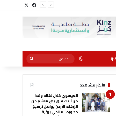
‫X
فيسبوك
الوضع المظلم
بحث
رًا
عن
الأكثر مشاهدة
العيسوي خلال لقائه وفدا
من أبناء قرى بني هاشم من
الزرقاء: الأردن يواصل ترسيخ
حضوره العالمي برؤية