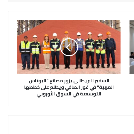
ا
ل
س
ف
ي
ر
ا
ل
ب
السفير البريطاني يزور مصانع "البوتاس
ر
ي
العربية" في غور الصافي ويطلع على خططها
ط
التوسعية في السوق الأوروبي
ا
ن
ي
ي
ز
و