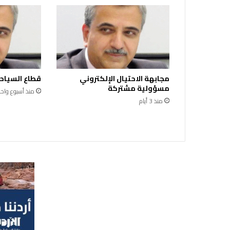
ش
ة
ل
ت
د
ر
ي
مجابهة الاحتيال الإلكتروني
قطاع السياحة
ب
مسؤولية مشتركة
ا
منذ أسبوع واحد
ل
منذ 3 أيام
ش
ر
ك
ا
ء
ف
ي
ا
ل
ق
ط