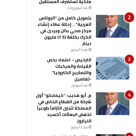
ملكية تستشرف المستقبل
منذ أسبوع واحد
بتمويل كامل من “البوتاس
العربية” .. إحالة عطاء إنشاء
مركز صحي بذان وبردى في
الكرك بكلفة (1.5) مليون
دينار
منذ 3 أسابيع
الترخيص – اعتماد رخص
القيادة والمركبات
والتصاريح الكترونيا”
-تفاصيل
منذ أسبوعين
م. أبو هديب: “كيمابكو” أول
شركة من القطاع الخاص في
المملكة تتبنى التزاماً طوعياً
لخفض انبعاثات أكسيد
النيتروز
منذ 3 أسابيع