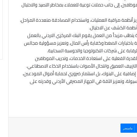
ظفين، إلى جانب حملات توعية للعملاء بمخاطر التصيد والاحتيال
 أنظمة مراقبة العمليات، واستخدام المصادقة متعددة المراحل،
 وأنظمة الكشف عن الاحتيال.
يتطلب مزيداً من العمل يقوم البنك المركزي الاردني بالعمل
ية باختبارات الضغط وكفاية رأس المال، وتعزيز مسؤولية مجالس
رقابة على شركات التكنولوجيا والحوسبة السحابية.
ر القدرة الفعلية على استعادة الخدمات، وتدريب الموظفين
 التزييف العميق وانتحال الأصوات باستخدام الذكاء الاصطناعي.
فة إضافية على البنوك، بل استثمار ضروري لحماية أموال المودعين،
ولة، وتعزيز الثقة في الجهاز المصرفي الأردني وقدرته على
ماسنجر