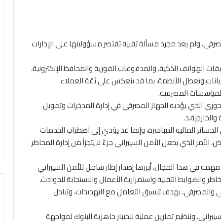
لمصرفي، ولم يعد مجرد مسألة تقنية تقتصر مسؤوليتها على الإدارات
قات الهواتف الذكية، والمدفوعات الفورية والمحافظ الإلكترونية،
البيانات وتعطل الأنظمة، بما قد ينعكس على ثقة العملاء
 للمؤسسات المصرفية.
لمحوري الذي يؤديه الجهاز المصرفي في إدارة المدخرات وتمويل
والخارجية،د.
لخسائر المالية المباشرة، وإنما قد يؤدي إلى اضطراب الخدمات
 الأمر الذي يجعل الأمن السيبراني جزءً لا يتجزأ من إدارة المخاطر
 مهمة في هذا المجال، أبرزها إصدار إطار شامل للأمن السيبراني
اطر والضوابط التقنية واستمرارية الأعمال والاستجابة للحوادث،
الي والمصرفي، بهدف تنسيق التعامل مع التهديدات، وتبادل
يبراني، وتنظيم تمارين عملية لاختبار جاهزية البنوك لمواجهة