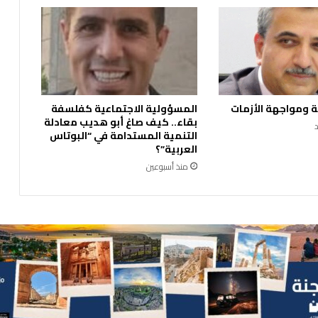
ر
م
ص
ا
ن
ع
"
 ومواجهة الأزمات
المسؤولية الاجتماعية كفلسفة
ا
بقاء.. كيف صاغ أبو هديب معادلة
ل
التنمية المستدامة في “البوتاس
ب
العربية”؟
و
منذ أسبوعين
ت
ا
س
ا
ل
ع
ر
ب
ي
ة