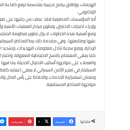
الهجمات، وإطلاق برامج تدريبية متخصصة لرفع كفاءة المو
الإلكتروني.
أما المؤسسات المصرفية فقد عملت من جانبها على تعزيز
وإجراء اختبارات الاختراق، وتطوير مراكز العمليات الأمنية
ومع أهمية هذه الخطوات، لا يزال تطوير منظومة الحماية 
عليها ومتابعتها ، وفي مقدمة ذلك ربط المخاطر السيبران
الإدارة، ورفع سرعة تبادل معلومات التهديدات، وتشديد ال
كما ينبغي الاهتمام بالنسخ الاحتياطية المعزولة، واختبا
والعملاء على مواجهة أساليب الاحتيال الحديثة، بما فيها
الاستثمار في تعزيز الأمن السيبراني لا ينبغي اعتباره كل
وضمان استمرارية الخدمات، والحفاظ على رأس المال والسي
مواجهة المخاطر المستقبلية.
شاركها
فيسبوك
‫X
بينتيريست