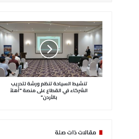
ت
ن
ش
ي
ط
ا
ل
س
ي
تنشيط السياحة تنظم ورشة لتدريب
ا
ح
الشركاء في القطاع على منصة "أهلاً
ة
بالأردن"
ت
ن
ظ
م
و
مقالات ذات صلة
ر