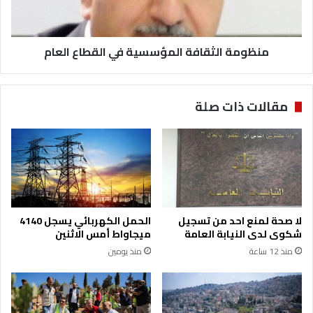
ا
ا
م
ل
ن
ث
ح
منظومة الثقافة المؤسسية في القطاع العام
ق
ز
ا
ب
ف
ا
ة
مقالات ذات صلة
ل
ا
ب
ل
ن
م
ا
ؤ
ء
س
ا
س
ل
ي
و
ة
لا صحة لمنع احد من تسجيل
الحمل الكهربائي يسجل 4140
ط
ف
شكوى لدى النيابة العامة
ميجاواط أمس الاثنين
ن
ي
منذ 12 ساعة
منذ يومين
ي
ا
:
ل
ا
ق
ل
ط
ق