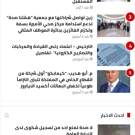
المستقبل
و
منذ 7 أيام
ط
ن
زين تواصل شراكتها مع جمعية “همّتنا صحة”
ي
لدعم استدامة مركز صحي الأميرة بسمة
ة
وتكرّم الفائزين بجائزة الموظف المثالي
ر
منذ 4 أسابيع
ا
الترخيص – اعتماد رخص القيادة والمركبات
س
والتصاريح الكترونيا” -تفاصيل
خ
منذ أسبوعين
ة
ع
م. أبو هديب: “كيمابكو” أول شركة من
ن
القطاع الخاص في المملكة تتبنى التزاماً
و
طوعياً لخفض انبعاثات أكسيد النيتروز
ا
ن
منذ 3 أسابيع
ه
ا
ا
احدث الاخبار
ل
ت
لا صحة لمنع احد من تسجيل شكوى لدى
ح
النيابة العامة