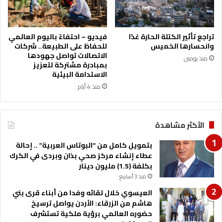
ا
ي
ع
ا
ا
د
ل
تراجع تأثير الكتلة الحارة غدًا
فيديو – احتفاءً باليوم العالمي
ة
ع
وانحسارها الخميس
للحفاظ على الطبيعة.. شركات
ا
ا
الاتصالات تواصل جهودها
منذ يومين
ل
م
بمبادرة مشتركة لتعزيز
ه
الاستدامة البيئية
ا
منذ 4 أيام
ش
م
ي
الأكثر مشاهدة
ة
ت
بتمويل كامل من “البوتاس العربية” .. إحالة
ق
عطاء إنشاء مركز صحي بذان وبردى في الكرك
و
بكلفة (1.5) مليون دينار
د
م
منذ 3 أسابيع
س
العيسوي خلال لقائه وفدا من أبناء قرى بني
ي
هاشم من الزرقاء: الأردن يواصل ترسيخ
ر
حضوره العالمي برؤية ملكية تستشرف
ة