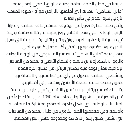
أفريقيا في مجال الصحة العامة وصناعة الورق الصحي، إصدار عبوة
“فاين النشامى” الرمزية، التي أطلقتها بالتزامن مع أول ظهور للمنتخب
الأردني لكرة القدم في كأس العالم.
وتأتي هذه الخطوة تعبيراً عن الوقوف المستمر خلف المنتخب، واعتزازاً
بالإنجاز الوطني الذي سطر النشامى بعزيمتهم من خلاله صفحة جديدة
في مسيرة الرياضة، وذلك بما يوثق رحلتهم التاريخية الملهمة التي سجل
الأردن عبرها حضوره ورفع رايته في أكبر محفل كروي عالمي.
وتتميز عبوة “فاين النشامى” بالتصميم المستوحى من الهوية الوطنية
والروح الرياضية، إذ تتزين بالعلم والشماغ الأردني والعديد من العناصر
الإبداعية، لتمثل لوحة فنية بإمكان الزبائن من عشاق كرة القدم
ومشجعي المنتخب الحصول على أي من تصاميمها والاحتفاظ بها
لذكرى محطة هامة، جمعت الأردنيين وستبقى في أذهانهم.
وقد جاء تصميم وإنتاج عبوات “فاين النشامى” في إطار حرص علامة
فاين الحاضرة في الشارع الأردني منذ العام 1958، على البقاء جزءاً من
المناسبات الوطنية التي تشكل ذاكرة المجتمع، ومشاركته اهتماماته
وأحلامه، وفي مقدمتها الحلم الكروي، من خلال العديد من المبادرات
التي تشمل إطلاق إصدارات خاصة ومحدودة تحاكي نبض المجتمع.