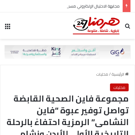
مجابهة الاحتيال الإلكتروني مسؤولية مشتركة
بحث عن
الق
الرئيسية
/
محليات
محليات
مجموعة فاين الصحية القابضة
تواصل توفير عبوة “فاين
النشامى” الرمزية احتفاءً بالرحلة
التاريخية الأولى للأردن ونشامى