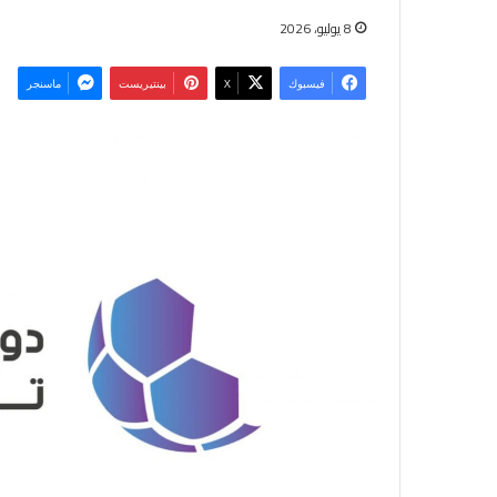
8 يوليو، 2026
فيسبوك
‫X
بينتيريست
ماسنجر