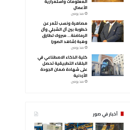
المعلومات واستمرارية
الأعمال
منذ يومين
مصاهرة ونسب تثمر عن
خطوبة بين آل الشبلي وآل
الرماضنة… مبروك لطارق
وهبة (شاهد الصور)
منذ يومين
كلية الذكاء الاصطناعي في
البلقاء التطبيقية تحصل
على شهادة ضمان الجودة
الأردنية
منذ يومين
أخبار في صور