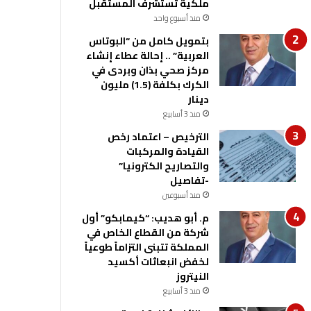
ملكية تستشرف المستقبل
منذ أسبوع واحد
بتمويل كامل من “البوتاس
العربية” .. إحالة عطاء إنشاء
مركز صحي بذان وبردى في
الكرك بكلفة (1.5) مليون
دينار
منذ 3 أسابيع
الترخيص – اعتماد رخص
القيادة والمركبات
والتصاريح الكترونيا”
-تفاصيل
منذ أسبوعين
م. أبو هديب: “كيمابكو” أول
شركة من القطاع الخاص في
المملكة تتبنى التزاماً طوعياً
لخفض انبعاثات أكسيد
النيتروز
منذ 3 أسابيع