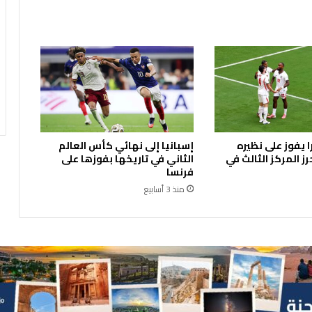
ذ
ه
ب
ع
ي
ا
ر
2
1
ب
ا يفوز على نظيره
إسبانيا إلى نهائي كأس العالم
ا
ز المركز الثالث في
الثاني في تاريخها بفوزها على
ل
فرنسا
س
منذ 3 أسابيع
و
ق
ا
ل
م
ح
ل
ي
ة