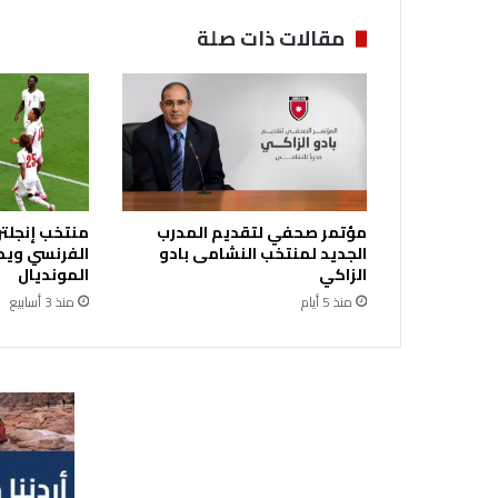
ل
ة
مقالات ذات صلة
ح
ت
ى
ا
ل
س
ب
ت
مؤتمر صحفي لتقديم المدرب
منتخب إنجلتر
الجديد لمنتخب النشامى بادو
الفرنسي ويحر
الزاكي
المونديال
منذ 5 أيام
منذ 3 أسابيع