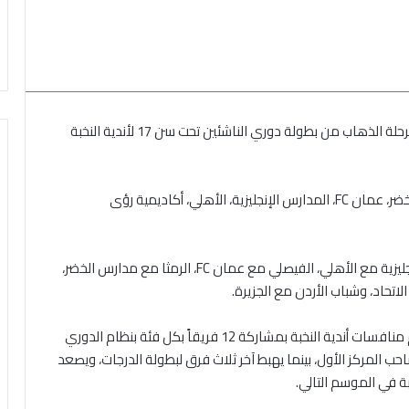
هرمنا- أصدر الاتحاد الأردني لكرة القدم، جدول مباريات مرحلة الذهاب من بطولة دوري الناشئين تحت سن 17 لأندية النخبة
ويشارك في البطولة: الفيصلي، الوحدات، الرمثا، مدارس الخضر، عمان FC، المدارس الإنجليزية، الأهلي، أكاديمية رؤى
ويشهد الأسبوع الأول من البطولة مواجهة المدارس الإنجليزية مع الأهلي، الفيصلي مع عمان FC، الرمثا مع مدارس الخضر،
تحاد، وشباب الأردن مع الجزيرة.
وبحسب التعليمات الجديدة لبطولات الفئات العمرية، تُقام منافسات أندية النخبة بمشاركة 12 فريقاً بكل فئة بنظام الدوري
صاحب المركز الأول، بينما يهبط آخر ثلاث فرق لبطولة الدرجات، ويصعد
ة في الموسم التالي.