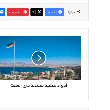
شاركها
فيسبوك
‫X
بينتيريست
أ
ج
و
ا
ء
ص
ي
ف
ي
أجواء صيفية معتدلة حتى السبت
ة
م
ع
ت
د