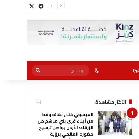
‫X
فيسبوك
الوضع المظلم
بحث
رًا
عن
الأكثر مشاهدة
العيسوي خلال لقائه وفدا
من أبناء قرى بني هاشم من
الزرقاء: الأردن يواصل ترسيخ
حضوره العالمي برؤية