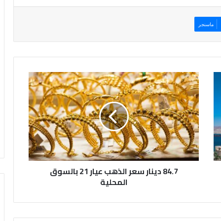
ماسنجر
8
4
.
7
د
ي
ن
ا
ر
84.7 دينار سعر الذهب عيار 21 بالسوق
س
ع
المحلية
ر
ا
ل