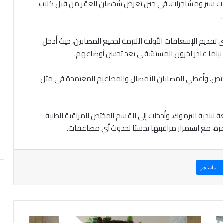
ث سير ومشاجرات، في حين تعرض شخصان للعقر من قبل كلاب
ديم الإسعافات الأولية اللازمة لجميع المصابين، حيث أُدخل
، بينما غادر آخرون المستشفى بعد تحسن أوضاعهم.
مختص، وأُعطي المصابان الأمصال والمطاعيم المعتمدة في مثل
بلدية اليرموك، وأُدخلت إلى القسم المختص للمراقبة الطبية
رة، مع استمرار مراقبتها تحسبًا لحدوث أي مضاعفات.
ماسنجر
ب