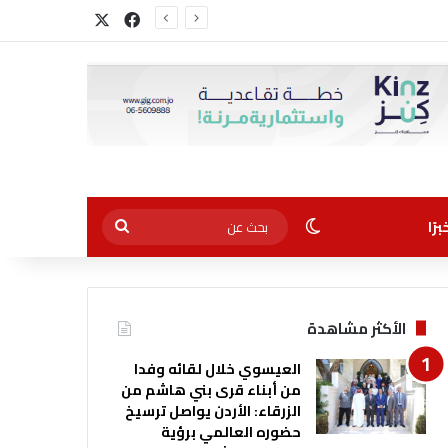
‫X
فيسبوك
الوضع المظلم
بحث
رًا
عن
الأكثر مشاهدة
العيسوي خلال لقائه وفدا
من أبناء قرى بني هاشم من
الزرقاء: الأردن يواصل ترسيخ
حضوره العالمي برؤية