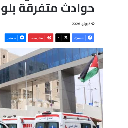
حوادث متفرقة بلواء
8 يوليو، 2026
فيسبوك
‫X
بينتيريست
ماسنجر