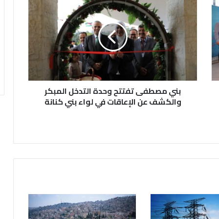
ن
ي
م
ص
ط
ف
ى
ت
بني مصطفى تفتتح وحدة التدخل المبكر
ف
ت
والكشف عن الإعاقات في لواء بني كنانة
ت
ح
و
ح
د
ة
ا
ل
ت
د
خ