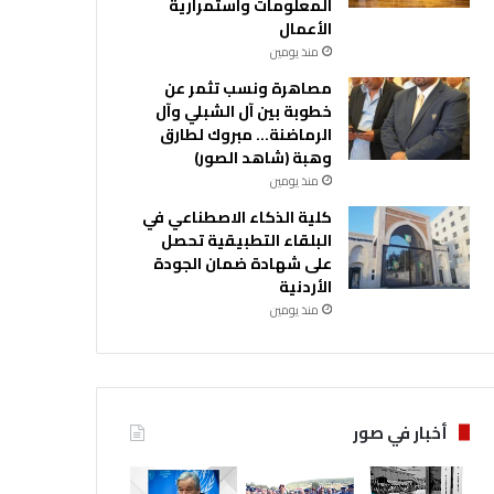
المعلومات واستمرارية
الأعمال
منذ يومين
مصاهرة ونسب تثمر عن
خطوبة بين آل الشبلي وآل
الرماضنة… مبروك لطارق
وهبة (شاهد الصور)
منذ يومين
كلية الذكاء الاصطناعي في
البلقاء التطبيقية تحصل
على شهادة ضمان الجودة
الأردنية
منذ يومين
أخبار في صور