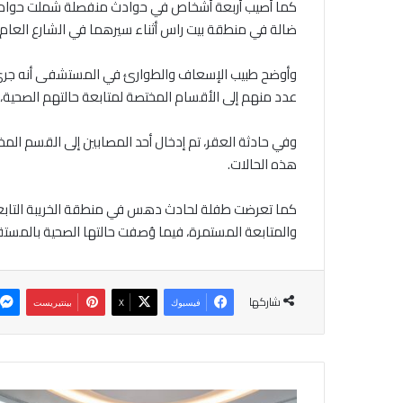
كما أُصيب أربعة أشخاص في حوادث منفصلة شملت حواد
ضالة في منطقة بيت راس أثناء سيرهما في الشارع العام.
وأوضح طبيب الإسعاف والطوارئ في المستشفى أنه جرى تق
عدد منهم إلى الأقسام المختصة لمتابعة حالتهم الصحية
وفي حادثة العقر، تم إدخال أحد المصابين إلى القسم ال
هذه الحالات.
كما تعرضت طفلة لحادث دهس في منطقة الخريبة التابعة ل
والمتابعة المستمرة، فيما وُصفت حالتها الصحية بالمستق
شاركها
فيسبوك
‫X
بينتيريست
ز