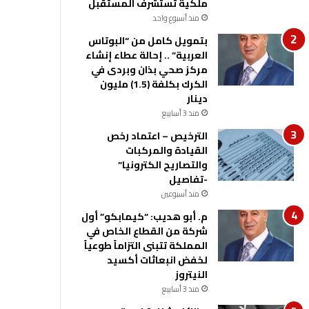
ملكية تستشرف المستقبل
منذ أسبوع واحد
بتمويل كامل من “البوتاس
العربية” .. إحالة عطاء إنشاء
مركز صحي بذان وبردى في
الكرك بكلفة (1.5) مليون
دينار
منذ 3 أسابيع
الترخيص – اعتماد رخص
القيادة والمركبات
والتصاريح الكترونيا”
-تفاصيل
منذ أسبوعين
م. أبو هديب: “كيمابكو” أول
شركة من القطاع الخاص في
المملكة تتبنى التزاماً طوعياً
لخفض انبعاثات أكسيد
النيتروز
منذ 3 أسابيع