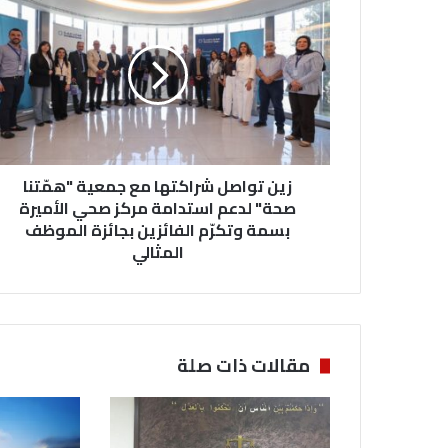
ي
ن
ت
و
ا
ص
ل
ش
زين تواصل شراكتها مع جمعية "همّتنا
ر
ا
صحة" لدعم استدامة مركز صحي الأميرة
ك
بسمة وتكرّم الفائزين بجائزة الموظف
ت
المثالي
ه
ا
م
ع
ج
مقالات ذات صلة
م
ع
ي
ة