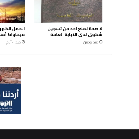
"
ه
مّ
ت
لا صحة لمنع احد من تسجيل
ن
شكوى لدى النيابة العامة
ميجاواط أمس 
ا
ص
منذ يومين
منذ 4 أيام
ح
ة
"
ل
د
ع
م
ا
س
ت
د
ا
م
ة