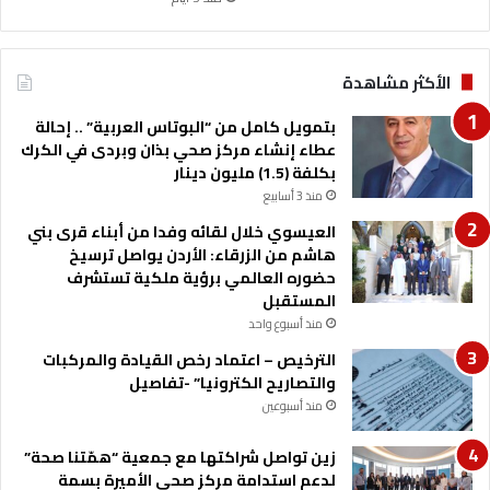
ن
ة
الأكثر مشاهدة
بتمويل كامل من “البوتاس العربية” .. إحالة
عطاء إنشاء مركز صحي بذان وبردى في الكرك
بكلفة (1.5) مليون دينار
منذ 3 أسابيع
العيسوي خلال لقائه وفدا من أبناء قرى بني
هاشم من الزرقاء: الأردن يواصل ترسيخ
حضوره العالمي برؤية ملكية تستشرف
المستقبل
منذ أسبوع واحد
الترخيص – اعتماد رخص القيادة والمركبات
والتصاريح الكترونيا” -تفاصيل
منذ أسبوعين
زين تواصل شراكتها مع جمعية “همّتنا صحة”
لدعم استدامة مركز صحي الأميرة بسمة