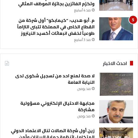
وتكرّم الفائزين بجائزة الموظف المثالي
منذ 4 أسابيع
م. أبو هديب: “كيمابكو” أول شركة من
القطاع الخاص في المملكة تتبنى التزاماً
طوعياً لخفض انبعاثات أكسيد النيتروز
منذ 3 أسابيع
احدث الاخبار
لا صحة لمنع احد من تسجيل شكوى لدى
النيابة العامة
منذ يومين
مجابهة الاحتيال الإلكتروني مسؤولية
مشتركة
منذ يومين
زين أول شركة اتصالات تنال الاعتماد الدولي
المتكامل لأنظمة حماية البيانات وأمن