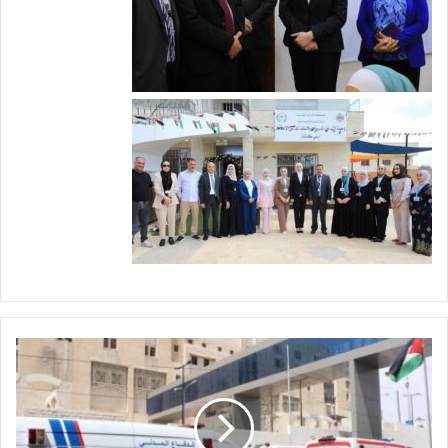
و
ف
ا
ة
خ