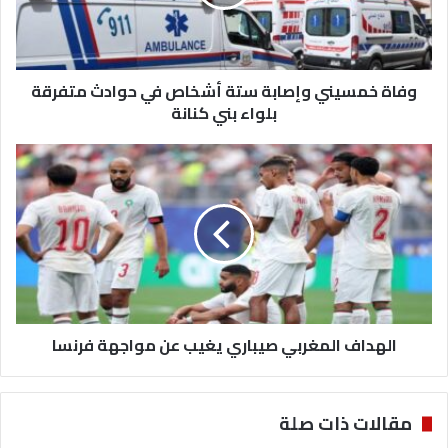
م
س
ي
ن
وفاة خمسيني وإصابة ستة أشخاص في حوادث متفرقة
ي
و
بلواء بني كنانة
إ
ص
ا
ا
ل
ب
ه
ة
د
س
ا
ت
ف
ة
ا
أ
ل
ش
م
خ
الهداف المغربي صيباري يغيب عن مواجهة فرنسا
غ
ا
ر
ص
ب
ف
ي
مقالات ذات صلة
ي
ص
ح