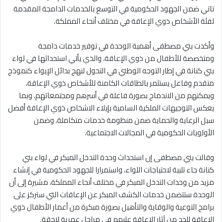
تاتي ضمن الجهود الحكومية في التوسع بالخدمات الدامجة المقدمة
لفئة الأشخاص ذوي الإعاقة في مختلف أنحاء المملكة.
وأكدت بني مصطفى أهمية الوحدة في توفير خدمات دامجة
ومتخصصة للأطفال من ذوي الإعاقة، والذي يأتي استحداثها في لواء
بني كنانة في إطار التوجه الوطني في التحول لنهج بدائل الإيواء كنموذج
متقدم وفاعل يستثمر بالطاقات الكامنة للأشخاص ذوي الإعاقة،
ويمكنهم من الاندماج بصورة فاعلة في أسرهم ومجتمعاتهم، وبما
يعكس التوجيهات الملكية السامية بإيلاء الاشخاص ذوي الإعاقة أفضل
سبل الرعاية والحماية ضمن منظومة خدمات متكاملة، وضمن
الأولويات الحكومية في المجالات الاجتماعية.
وقالت بني مصطفى إن استحداث وحدة التدخل المبكر في لواء بني
كنانة جاء تلبية لاحتياجات اللواء، واستمرارا للجهود الحكومية في إنشاء
مزيد من وحدات التدخل المبكر في مختلف أنحاء المملكة، مشيرة إلى أن
الوحدة ستتضمن خدمات الكشف المبكر عن الإعاقات التي ستركز على
برامج التوعية والوقاية والتأهيل بصورة مبكرة من أعمار الأطفال ذوي
الإعاقة للحد من آثار الإعاقة عليهم في مراحل عمرية لاحقة.