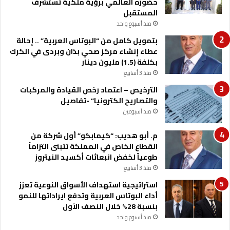
حضوره العالمي برؤية ملكية تستشرف
المستقبل
منذ أسبوع واحد
بتمويل كامل من “البوتاس العربية” .. إحالة
عطاء إنشاء مركز صحي بذان وبردى في الكرك
بكلفة (1.5) مليون دينار
منذ 3 أسابيع
الترخيص – اعتماد رخص القيادة والمركبات
والتصاريح الكترونيا” -تفاصيل
منذ أسبوعين
م. أبو هديب: “كيمابكو” أول شركة من
القطاع الخاص في المملكة تتبنى التزاماً
طوعياً لخفض انبعاثات أكسيد النيتروز
منذ 3 أسابيع
استراتيجية استهداف الأسواق النوعية تعزز
أداء البوتاس العربية وتدفع ايراداتها للنمو
بنسبة 28% خلال النصف الأول
منذ أسبوع واحد