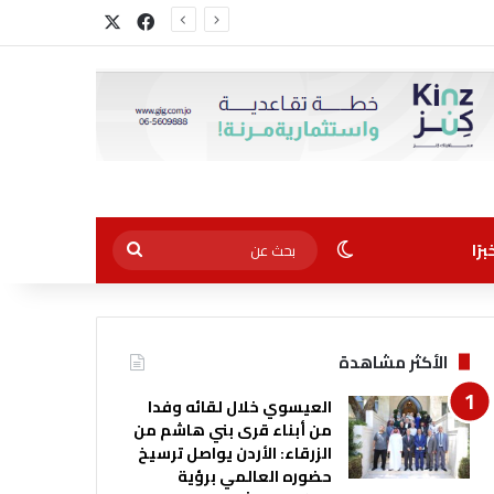
‫X
فيسبوك
أجل التوظيف”
الوضع المظلم
بحث
رًا
عن
الأكثر مشاهدة
العيسوي خلال لقائه وفدا
من أبناء قرى بني هاشم من
الزرقاء: الأردن يواصل ترسيخ
حضوره العالمي برؤية