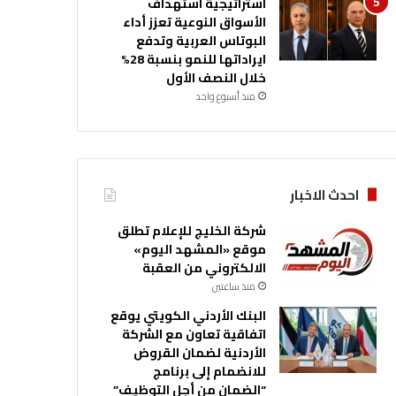
استراتيجية استهداف
الأسواق النوعية تعزز أداء
البوتاس العربية وتدفع
ايراداتها للنمو بنسبة 28%
خلال النصف الأول
منذ أسبوع واحد
احدث الاخبار
شركة الخليج للإعلام تطلق
موقع «المشهد اليوم»
الالكتروني من العقبة
منذ ساعتين
البنك الأردني الكويتي يوقع
اتفاقية تعاون مع الشركة
الأردنية لضمان القروض
للانضمام إلى برنامج
“الضمان من أجل التوظيف”