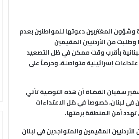
ة وشؤون المغتربين دعوتها للمواطنين بعدم
 وطلبت من الأردنيين المقيمين
لبنانية بأقرب وقت ممكن في ظل التصعيد
عتداءات إسرائيلية متواصلة، وحرصاً على
سفير سفيان القضاة أن هذه التوصية تأتي
ن في لبنان، خصوصاً في ظل الاعتداءات
ي تهدد أمن المنطقة برمتها.
الأردنيين المقيمين والمتواجدين في لبنان