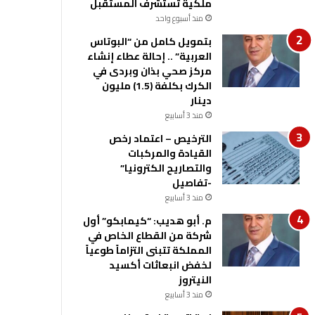
ملكية تستشرف المستقبل
منذ أسبوع واحد
بتمويل كامل من “البوتاس
العربية” .. إحالة عطاء إنشاء
مركز صحي بذان وبردى في
الكرك بكلفة (1.5) مليون
دينار
منذ 3 أسابيع
الترخيص – اعتماد رخص
القيادة والمركبات
والتصاريح الكترونيا”
-تفاصيل
منذ 3 أسابيع
م. أبو هديب: “كيمابكو” أول
شركة من القطاع الخاص في
المملكة تتبنى التزاماً طوعياً
لخفض انبعاثات أكسيد
النيتروز
منذ 3 أسابيع