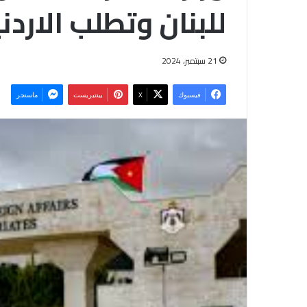
للبنان وتطلب الاردن
21 سبتمبر، 2024
فيسبوك
‫X
بينتيريست
ماسنجر