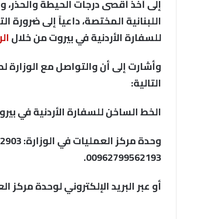
إلى أخذ أقصى درجات الحيطة والحذر، وا
اللبنانية المختصة، داعياً إلى ضرورة 
للسفارة الأردنية في بيروت من خلال
الر
وأشارت إلى أن والتواصل مع الوزارة لط
التالية:
الخط الساخن للسفارة الأردنية في بيروت: 6181699837
00962799562193.
‏أو عبر البريد الإلكتروني لوحدة مركز العمليات: ⁦‪ov.jo.