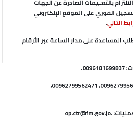
لالتزام بالتعليمات الصادرة عن الجهات
التسجيل الفوري على الموقع الإلكتروني
ابط التالي
لب المساعدة على مدار الساعة عبر الأرقام
009.
‏وحدة مركز العمليات في الوزارة: ‏00962799562903، 00962799562471،
op.ctr@fm.g