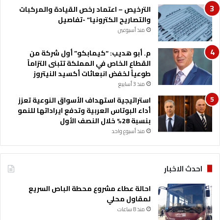
ه
الترخيص – اعتماد رخص القيادة والمركبات
ا
والتصاريح الكترونيا” -تفاصيل
منذ أسبوعين
م. أبو هديب: “كيمابكو” أول شركة من
القطاع الخاص في المملكة تتبنى التزاماً
طوعياً لخفض انبعاثات أكسيد النيتروز
منذ 3 أسابيع
استراتيجية استهداف الأسواق النوعية تعزز
أداء البوتاس العربية وتدفع ايراداتها للنمو
بنسبة 28% خلال النصف الأول
منذ أسبوع واحد
احدث الاخبار
احالة عطاء مشروع محطة الباص السريع
لمقاول محلي
منذ 8 ساعات