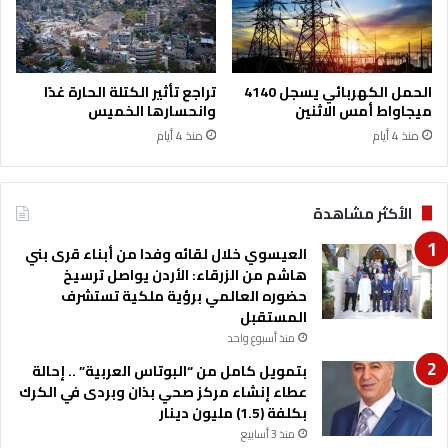
ر
د
ة
ف
ل
ه
ل
ا
الحمل الكهربائي يسجل 4140
تراجع تأثير الكتلة الحارة غدًا
ط
ا
ميجاواط أمس الاثنين
وانحسارها الخميس
ا
ل
منذ 4 أيام
منذ 4 أيام
ق
م
ة
ن
و
ش
ا
آ
الأكثر مشاهدة
س
ت
ت
ا
العيسوي خلال لقائه وفدا من أبناء قرى بني
ق
ل
هاشم من الزرقاء: الأردن يواصل ترسيخ
ر
م
حضوره العالمي برؤية ملكية تستشرف
ا
د
المستقبل
ر
ن
منذ أسبوع واحد
أ
ي
بتمويل كامل من “البوتاس العربية” .. إحالة
س
ة
عطاء إنشاء مركز صحي بذان وبردى في الكرك
ع
بكلفة (1.5) مليون دينار
ا
منذ 3 أسابيع
ر