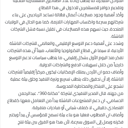
المراحل المبكرة، ما يتطلب زيادة عدد الصناديق الاستثمارية المحلية
وتقديم حوافز للمستثمرين للدخول في هذا القطاع.
وأكد أهمية وجود مسرّعات أعمال فعّالة تساعد الرياديين على بناء
شركاتهم بسرعة واكتساب المهارات اللازمة، كما هو الحال في الولايات
المتحدة، حيث تسهم هذه المسرّعات في تقليل نسبة فشل الشركات
الناشئة.
وشدد على أهمية دعم التوسع الإقليمي والعالمي للشركات الناشئة
الأردنية، لا سيما في قطاع التكنولوجيا والألعاب، مبيناً أن هذه الشركات
تفكر منذ اليوم الأول بشكل إقليمي، ما يتطلب سياسات تدعم التوسع
خارجياً من خلال تسهيلات الدفع والشراكات الدولية.
وأضاف حمو ان الأردن يمتلك الإمكانيات ليكون مركزاً إقليمياً للشركات
الناشئة، إلا أن تحقيق ذلك يتطلب تسريع وتيرة التنفيذ وخلق بيئة عملية
تشجع على الابتكار والمخاطرة المدروسة.
من جهته، قال المدير التنفيذي لشركة “مكانة 360″، عبدالرحمن
الحسامي، ان دعم المشروعات الناشئة يبدأ من التعامل معها كقطاع
اقتصادي حقيقي، لا كملف شبابي أو مبادرات متفرقة.
وأضاف ان المطلوب فعليا هو بناء بيئة تسمح للمؤسس أن يبدأ ويختبر
فكرته ويصل إلى السوق بسرعة، لأن هذا هو الفرق بين بيئة تنتج