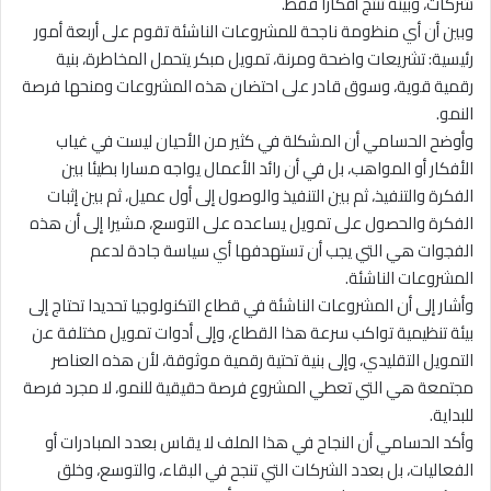
شركات، وبيئة تنتج أفكارا فقط.
وبين أن أي منظومة ناجحة للمشروعات الناشئة تقوم على أربعة أمور
رئيسية: تشريعات واضحة ومرنة، تمويل مبكر يتحمل المخاطرة، بنية
رقمية قوية، وسوق قادر على احتضان هذه المشروعات ومنحها فرصة
النمو.
وأوضح الحسامي أن المشكلة في كثير من الأحيان ليست في غياب
الأفكار أو المواهب، بل في أن رائد الأعمال يواجه مسارا بطيئا بين
الفكرة والتنفيذ، ثم بين التنفيذ والوصول إلى أول عميل، ثم بين إثبات
الفكرة والحصول على تمويل يساعده على التوسع، مشيرا إلى أن هذه
الفجوات هي التي يجب أن تستهدفها أي سياسة جادة لدعم
المشروعات الناشئة.
وأشار إلى أن المشروعات الناشئة في قطاع التكنولوجيا تحديدا تحتاج إلى
بيئة تنظيمية تواكب سرعة هذا القطاع، وإلى أدوات تمويل مختلفة عن
التمويل التقليدي، وإلى بنية تحتية رقمية موثوقة، لأن هذه العناصر
مجتمعة هي التي تعطي المشروع فرصة حقيقية للنمو، لا مجرد فرصة
للبداية.
وأكد الحسامي أن النجاح في هذا الملف لا يقاس بعدد المبادرات أو
الفعاليات، بل بعدد الشركات التي تنجح في البقاء، والتوسع، وخلق