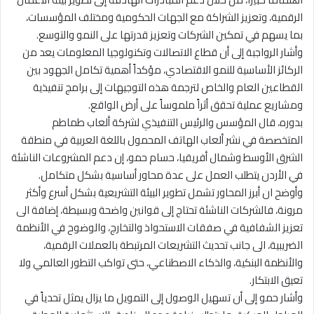
الرقمية، وتعزيز الشراكة مع الجهات الحكومية ومختلف المؤسسات،
بما يسهم في تمكين الشركات وتعزيز قدرتها على النمو والتوسع.
وأشار الرواجبة إلى أن قطاع الاتصالات وتكنولوجيا المعلومات يعد من
الركائز الأساسية للنمو الاقتصادي، مؤكداً أهمية تكامل الجهود بين
القطاعين العام والخاص لترجمة هذه التوجيهات إلى برامج تنفيذية
ومشاريع عملية تحقق أثراً ملموساً على أرض الواقع.
بدوره، قال المؤسس والرئيس التنفيذي لشركة ألعاب طماطم
المتخصصة في نشر ألعاب الهاتف المحمول باللغة العربية في منطقة
الشرق الأوسط وشمال أفريقيا، حسام حمو، إن دعم المشروعات الناشئة
في الأردن يتطلب العمل على عدة محاور أساسية بشكل متكامل.
وأوضح ان أبرز المحاور تشمل تطوير البيئة التشريعية بشكل أسرع وأكثر
مرونة، فالشركات الناشئة تحتاج إلى قوانين واضحة وبسيطة، إضافة الى
تعزيز الشفافية في صفقات الاستحواذ والتخارج، والوضوح في الأنظمة
الضريبية، الى جانب تحديث التشريعات المرتبطة بالعملات الرقمية،
والأنظمة البنكية، والذكاء الاصطناعي، حتى تواكب التطور العالمي ولا
تعيق الابتكار.
وأشار حمو إلى أن تسهيل الوصول إلى التمويل ما يزال يمثل تحدياً في