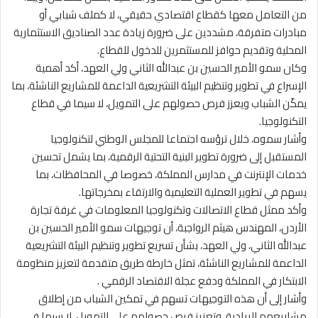
من التعامل معها كقطاع اقتصادي حقيقي، لا كملف شبابي أو
مبادرات متفرقة، مشددين على ضرورة زيادة عدد الصناديق الاستثمارية
المحلية وتقديم حوافز للمستثمرين للدخول للقطاع.
وكان سمو الأمير الحسين بن عبدالله الثاني ولي العهد، أكد أهمية
الإسراع في تطوير وتنظيم البيئة التشريعية الداعمة للمشاريع الناشئة، بما
يمكّن الشباب ويعزز فرص حصولهم على التمويل، لا سيما في قطاع
التكنولوجيا.
وأشار سموه، خلال ترؤسه اجتماعا للمجلس الوطني لتكنولوجيا
المستقبل إلى ضرورة تطوير البنية التحتية الرقمية، بما يشمل تحسين
خدمات الإنترنت في مدارس المملكة، خصوصا في المحافظات، بما
يسهم في تطوير العملية التعليمية والارتقاء بمخرجاتها.
وأكد ممثل قطاع الاتصالات وتكنولوجيا المعلومات في غرفة تجارة
الأردن، المهندس هيثم الرواجبة، أن توجيهات سمو الأمير الحسين بن
عبدالله الثاني، ولي العهد، بشأن تسريع تطوير وتنظيم البيئة التشريعية
الداعمة للمشاريع الناشئة، تمثل خارطة طريق متقدمة لتعزيز منظومة
الابتكار في المملكة ودفع عجلة الاقتصاد الرقمي .
وأشار إلى أن هذه التوجيهات تسهم في تمكين الشباب من إطلاق
مشاريعهم الريادية، وتعزيز فرص حصولهم على التمويل، لا سيما في