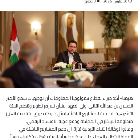
30 مارس، 2026
3 دقائق
هرمنا- أكد خبراء بقطاع تكنولوجيا المعلومات أن توجيهات سمو الأمير
الحسين بن عبدالله الثاني، ولي العهد، بشأن تسريع تطوير وتنظيم البيئة
التشريعية الداعمة للمشاريع الناشئة، تمثل خارطة طريق متقدمة لتعزيز
منظومة الابتكار في المملكة ودفع عجلة الاقتصاد الرقمي.
وقالوا لوكالة الأنباء الأردنية (بترا)، ان دعم المشاريع الناشئة في
المملكة يتطلب العمل على عدة محاور أساسية بشكل متكامل، ويبدأ