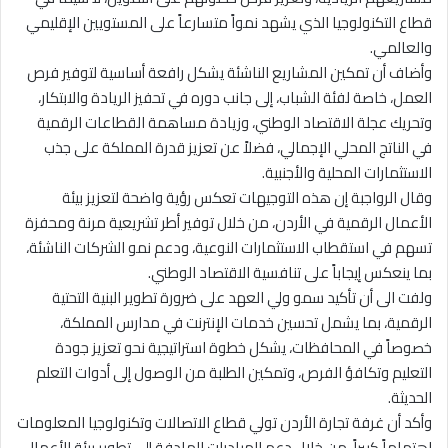
قطاع التكنولوجيا الذي يشهد نمواً متسارعاً على المستويين الإقليمي
والعالمي.
وأضاف أن تمكين المشاريع الناشئة يشكل رافعة أساسية لتوفير فرص
العمل، خاصة لفئة الشباب، إلى جانب دوره في تحفيز الريادة والابتكار،
وتحريك عجلة الاقتصاد الوطني، وزيادة مساهمة القطاعات الرقمية
في الناتج المحلي الإجمالي، فضلاً عن تعزيز قدرة المملكة على جذب
الاستثمارات المحلية والأجنبية.
وقال الرواجبة إن هذه التوجيهات تعكس رؤية واضحة لتعزيز بيئة
الأعمال الرقمية في الأردن، من خلال توفير أطر تشريعية مرنة ومحفزة
تسهم في استقطاب الاستثمارات النوعية، ودعم نمو الشركات الناشئة،
بما ينعكس إيجاباً على تنافسية الاقتصاد الوطني.
ولفت الى أن تأكيد سمو ولي العهد على ضرورة تطوير البنية التحتية
الرقمية، بما يشمل تحسين خدمات الإنترنت في مدارس المملكة،
خصوصاً في المحافظات، يشكل خطوة استراتيجية نحو تعزيز جودة
التعليم وتكافؤ الفرص، وتمكين الطلبة من الوصول إلى أدوات التعلم
الحديثة.
وأكد أن غرفة تجارة الأردن تولي قطاع الاتصالات وتكنولوجيا المعلومات
اهتماماً كبيراً، من خلال دعم المبادرات الهادفة إلى تطوير بيئة الأعمال