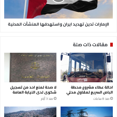
ا
ر
ت
ا
ي
ت
ؤ
ت
ك
الإمارات تدين تهديد ايران واستهدفها المنشآت المدنية
د
د
ي
ت
ن
و
ت
مقالات ذات صلة
ف
ه
ر
د
ا
ي
ل
د
أ
ا
ج
ي
ه
ر
ز
ا
احالة عطاء مشروع محطة
لا صحة لمنع احد من تسجيل
ة
ن
الباص السريع لمقاول محلي
شكوى لدى النيابة العامة
ا
و
منذ 8 ساعات
منذ 3 أيام
ل
ا
م
س
و
ت
ف
ه