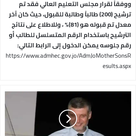
ووفقاً لقرار مجلس التعليم العالي فقد تم
ترشيح (200) طالباً وطالبة للقبول، حيث كان آخر
معدل تم قبوله هو (81)% ، وللاطلاع على نتائج
الترشيح باستخدام الرقم المتسلسل للطالب أو
رقم جلوسه يمكن الدخول إلى الرابط التالي:
https://www.admhec.gov.jo/AdmJoMotherSonsR
esults.aspx
عشيرة
الخليفات
تصدر
بيان
بعد
قتل
طالب