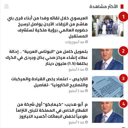
الأكثر مشاهدة
العيسوي خلال لقائه وفدا من أبناء قرى بني
هاشم من الزرقاء: الأردن يواصل ترسيخ
حضوره العالمي برؤية ملكية تستشرف
المستقبل
منذ أسبوع واحد
بتمويل كامل من “البوتاس العربية” .. إحالة
عطاء إنشاء مركز صحي بذان وبردى في الكرك
بكلفة (1.5) مليون دينار
منذ 3 أسابيع
الترخيص – اعتماد رخص القيادة والمركبات
والتصاريح الكترونيا” -تفاصيل
منذ 3 أسابيع
م. أبو هديب: “كيمابكو” أول شركة من
القطاع الخاص في المملكة تتبنى التزاماً
طوعياً لخفض انبعاثات أكسيد النيتروز
منذ 3 أسابيع